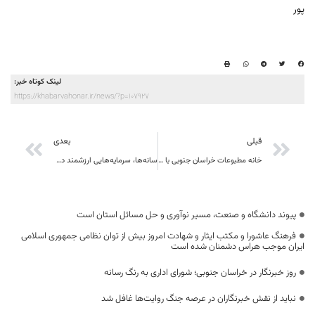
پور
لینک کوتاه خبر:
https://khabarvahonar.ir/news/?p=107927
قبلی
بعدی
خانه مطبوعات خراسان جنوبی با افتخار همراه و حامی صدای شماست
سانه‌ها، سرمایه‌هایی ارزشمند در انتقال اطلاعات صحیح به جامعه، ثبت وقایع و رویدادها و نیز تعالی جامعه هستند
پیوند دانشگاه و صنعت، مسیر نوآوری و حل مسائل استان است
فرهنگ عاشورا و مکتب ایثار و شهادت امروز بیش از توان نظامی جمهوری اسلامی
ایران موجب هراس دشمنان شده است
روز خبرنگار در خراسان جنوبی؛ شورای اداری به رنگ رسانه
نباید از نقش خبرنگاران در عرصه جنگ روایت‌ها غافل شد