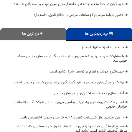
خبرنگاران در خط مقدم جامعه و حلقه ارتباطی میان مردم و مسئولان هستند
حضور شبانه مردم در اجتماعات مردمی تا اطلاع ثانوی ادامه دارد
پربازدیدترین ها
داغ ترین ها
جابجایی دام زنده تنها با مجوز
با مشارکت خوب مردم، 8.4 میلیون متر مکعب گاز در خراسان جنوبی صرفه
جویی شد
جهت‌گیری دولت و نظام بر توسعه شرق کشور است
زرشک از ویژگی‌های منحصر به فرد گردشگری در سرزمین خراسان جنوبی است
آماده سازی ۷۶۶ شعبه اخذ رای در خراسان جنوبی
انجام خدمات پیمانکاری پشتیبانی وتامین نیروی انسانی شرکت آب و فاضلاب
خراسان جنوبی
۱۰ هزار میلیارد ریال تسهیلات تبصره ۱۸ به خراسان جنوبی اختصاص یافت
بسیج فرهنگیان باید خود را برای هسته‌های تحول خواه معلمی، که دغدغه
مناطق مختلف کشور است آماده کند