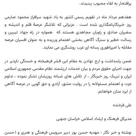
پرافتخار به لقاء محبوب رسیدند.
هفدهم مرداد ماه در تقویم رسمی کشور به یاد شهید سرافراز محمود صارمی
روز خبرنگارنامگذاری شده است . عزیزانی که تلاشگر عرصۀ قلم و اندیشه و
سفیران صادق و راویان مجاهدی هستند که همواره در راه جهاد تبیین و
رسالت خطیر و سترگ آگاهی بخشی اهتمام ورزیده و به عنوان افسران عرصه
مقابله با امپراطوری رسانه ای غرب روشنگری می نمایند.
ضمن پاسداشت و ارج نهادن به مقام این قشر فرهیخته و خستگی ناپذیر در
جهت احیای حقوق مردم و بیان خدمات ارزشمند نظام مقدس جمهوری اسلامی
ایران و تبریک روز خبرنگار ، از تلاش های شبانه روزیشان تشکر نموده ، تداوم
عزت و اهتمام مسئولانه را در روایت عشق، آزادی و حق گویی در عرصه آگاهی
از ایزد منان خواهانم.
علی فرخنده
مدیرکل فرهنگ و ارشاد اسلامی خراسان جنوبی
نوشته و خبر نگار : مهدیه حسن پور دبیر سرویس فرهنگی و هنری و ا.حسن