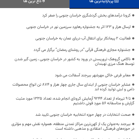
پربازدیدترین ها
داغ ترین ها
کرونا درآمد‌های بخش گردشگری خراسان جنوبی را صفر کرد
ارسال هزار و ۱۲۳ اثر به جشنواره رهاورد سرزمین نور در خراسان جنوبی
فعالیت ۲ پیمانکار برای انتقال آب دریای عمان به خراسان جنوبی
جشنواره مجازی فرهنگی قرآنی “در روشنای رمضان” برگزار می گردد
ناکامی گروهک تروریستی در ورود به کشور در خراسان جنوبی ، زمین گیر شدن
توسط هنگ مرزی نهبندان
معابر فرعی خاکی مهرشهر بیرجند آسفالت می شود
عشایر خراسان جنوبی از ابتدای سال جاری چهار هزار و ۸۷۴ تن انواع محصولات
دامی و لبنی تولید کرده اند
تا 9 تیرماه از تعداد 9244 آزمایش کرونای انجام شده، تعداد 1335 مورد مثبت
گزارش و متاسفانه 56 مورد فوتی داشتیم
صحت انتخابات در چهار حوزه انتخابیه خراسان جنوبی تایید شد
بیرجند به‌عنوان یک از کهن‌ترین مراکز تمدنی منطقه، همواره نقش مهم و مؤثری
در حوزه‌های فرهنگی، اعتقادی و مذهبی داشته است