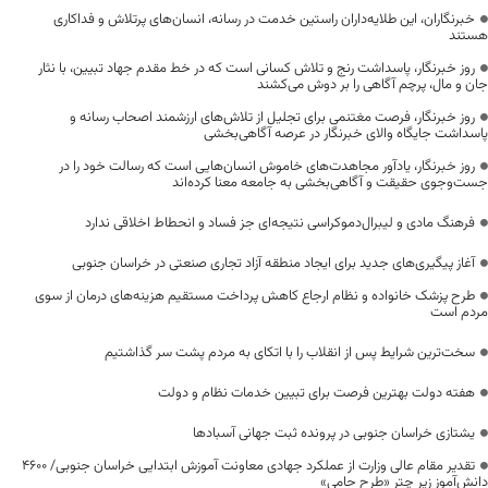
خبرنگاران، این طلایه‌داران راستین خدمت در رسانه، انسان‌های پرتلاش و فداکاری
هستند
روز خبرنگار، پاسداشت رنج و تلاش کسانی است که در خط مقدم جهاد تبیین، با نثار
جان و مال، پرچم آگاهی را بر دوش می‌کشند
روز خبرنگار، فرصت مغتنمی برای تجلیل از تلاش‌های ارزشمند اصحاب رسانه و
پاسداشت جایگاه والای خبرنگار در عرصه آگاهی‌بخشی
روز خبرنگار، یادآور مجاهدت‌های خاموش انسان‌هایی است که رسالت خود را در
جست‌وجوی حقیقت و آگاهی‌بخشی به جامعه معنا کرده‌اند
فرهنگ مادی و لیبرال‌دموکراسی نتیجه‌ای جز فساد و انحطاط اخلاقی ندارد
آغاز پیگیری‌های جدید برای ایجاد منطقه آزاد تجاری صنعتی در خراسان جنوبی
طرح پزشک خانواده و نظام ارجاع کاهش پرداخت مستقیم هزینه‌های درمان از سوی
مردم است
سخت‌ترین شرایط پس از انقلاب را با اتکای به مردم پشت سر گذاشتیم
هفته دولت بهترین فرصت برای تبیین خدمات نظام و دولت
یشتازی خراسان جنوبی در پرونده ثبت جهانی آسبادها
تقدیر مقام عالی وزارت از عملکرد جهادی معاونت آموزش ابتدایی خراسان جنوبی/ ۴۶۰۰
دانش‌آموز زیر چتر «طرح حامی»