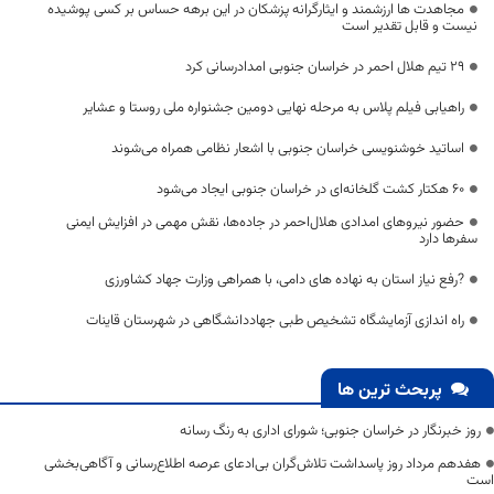
مجاهدت ها ارزشمند و ایثارگرانه پزشکان در این برهه حساس بر کسی پوشیده
نیست و قابل تقدیر است
29 تیم هلال احمر در خراسان جنوبی امدادرسانی کرد
راهیابی فیلم پلاس به مرحله نهایی دومین جشنواره ملی روستا و عشایر
اساتید خوشنویسی خراسان جنوبی با اشعار نظامی همراه می‌شوند
۶۰ هکتار کشت گلخانه‌ای در خراسان جنوبی ایجاد می‌شود
حضور نیروهای امدادی هلال‌احمر در جاده‌ها، نقش مهمی در افزایش ایمنی
سفرها دارد
?رفع نیاز استان به نهاده های دامی، با همراهی وزارت جهاد کشاورزی
راه اندازی آزمایشگاه تشخیص طبی جهاددانشگاهی در شهرستان قاینات
پربحث ترین ها
روز خبرنگار در خراسان جنوبی؛ شورای اداری به رنگ رسانه
هفدهم مرداد روز پاسداشت تلاش‌گران بی‌ادعای عرصه اطلاع‌رسانی و آگاهی‌بخشی
است