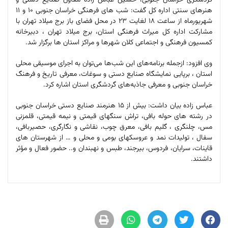
گردشگری خراسان جنوبی، حسین عباس زاده معاون صنایع دستی و
هنرهای سنتی اداره کل گفت: شب های فرهنگی خراسان جنوبی 10 و 11
شهریورماه از ساعت 18 لغایت 23 در محل فضای باز برج میلاد تهران با
مشارکت اداره کل میراث فرهنگی استان، برج میلاد تهران ، دبیرخانه
کمسیون فرهنگی و اجتماعی کلان شهرها و مراکز استان ها برگزار شد.
وی افزود: ازجمله برنامه‌های این شب‌ها می‌توان به اجرای موسیقی محلی
استان ، برپایی نمایشگاه صنایع دستی و سوغات، معرفی تاریخ و فرهنگ
خراسان جنوبی و معرفی جاذبه‌های گردشگری استان اشاره کرد.
عباس زاده بیان داشت: بیش از 15 هنرمند صنایع دستی خراسان جنوبی
در رشته های حوله بافی، تراش سنگهای قیمتی و نیمه قیمتی، قلمزنی
مس، چلنگری ، گلیم بافی، معرق چوب، نقاشی و نگارگری، حصیربافی،
سفال ، تولیدات نمد و عروسکهای بومی و محلی و … از شهرستان های
قاینات، سرایان، فردوس، بیرجند، طبس و نهبندان و.. حضور فعال و مؤثر
داشتند.