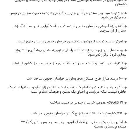
امید آفرینی در جامعه را مهمترین سلاح در برابر تهدیدات و برنامه‌های تخریبی
دشمنان
جشنواره موسیقی سنتی خراسان جنوبی برگزار می شود به صورت مجازی در بهمن
ماه برگزار می شود
۱۸۶ پروژه آموزشی خراسان جنوبی در دست اجرا است/پایین ترین سرانه آموزشی
استان از آن بیرجند
تمرکز بر رشد تولید، از موضوعات کلیدی خراسان جنوبی در سال جاری است
برنامه‌های نوروزی در بقاع متبرکه خراسان جنوبیبه منظور پیشگیری از شیوع
بیماری کرونا برگزار نمی‌شود
از ظرفیت رسانه‌ها و دانشجویان شجاعانه برای حل برخی مسایل کشور استفاده
شود
۱۰۰ درصد منازل طرح مسکن محرومان در خراسان جنوبی ساخته شد
سفر جهاد و ایثار حضرت امام خامنه‌ای دامت برکاته در زلزله فردوس، تنها ثبت یک
خاطره نیست بلکه در راستای احیای یک تمدن و فرهنگ اسلام است
۲۱ کتابخانه عمومی خراسان جنوبی در دست ساخت
۷۹۴ کیلومتر شبکه تغذیه و توزیع گاز در خراسان جنوبی اجرا شد
آخرین وضعیت مصدومان تصادف اتوبوس در محور طبس ـ دیهوک / ۳۷
مصدوم بستری هست