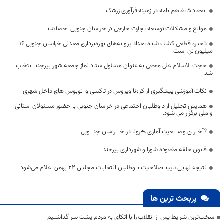
انعقاد ۵ تفاهم نامه در زمینه فرآوری زرشک
موانع و مشکلات توسعه تجارت خارجی در خراسان جنوبی احصا شد
ذخیره قطعی کشف شده تعداد پروانه‌های بهره‌برداری معدنی خراسان جنوبی ۱۶
میلیون تن است
حجت الاسلام علی محقی به عنوان مسئول ستاد نماز جمعه شهر بیرجند انتخاب
شد
نکات آموزشی پیشگیری از کرونا ویروس در تاکسی و اتوبوس های داخل شهری
همایش تجلیل از داوطلبان اجتماعی در خراسان جنوبی با حضور مسئولان استانی
و ملی برگزار می شود.
?آخـرین وضــعیت آماری ڪرونا در خــراسان جنــوبی
قانون حلقه مفقوده شورا و شهرداری بیرجند
نتیجه نهایی تایید صلاحیت داوطلبان انتخابات مجلس ۲۲ بهمن اعلام می‌شود
پربحث ترین ها
سخت‌ترین شرایط پس از انقلاب را با اتکای به مردم پشت سر گذاشتیم