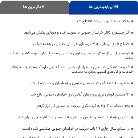
پربازدیدترین ها
داغ ترین ها
۱۰ کتابخانه عمومی برکت افتتاح شد
آثار جشنواره تئاتر خراسان جنوبی به‌صورت زنده و مجازی پخش می‌شود
افتتاح طرح آبرسانی به ۱۷ روستای خراسان جنوبی در هفته دولت
دو محیط بان از استان خراسان جنوبی به عنوان محیط بانان نمونه کشور انتخاب
شدند
۹ درصد کودکان دبستانی در خراسان جنوبی اضافه وزن دارند/ ممنوعیت تبلیغات
خدمات و کالا‌های آسیب رسان به سلامت
۵۰۰ برنامه دهه فجر در خراسان جنوبی ویژه بانوان و خانواده است
۹۹ میلیارد تومان برای پروژه‌های آبخیزداری خراسان جنوبی ابلاغ شد
رفع مشکلات ۲ جاذبه گردشگری بیرجند در دستور کار قرار گرفت
اعتبار پروژه احداث محور طبس – بشرویه از مسیر خدا آفرید چهار برابر شد
از ابتدای سال جاری ۲۹ باند سرقت در خراسان جنوبی متلاشی شده است