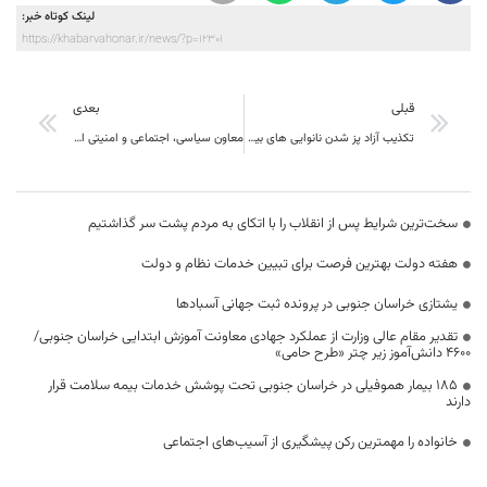
لینک کوتاه خبر:
https://khabarvahonar.ir/news/?p=12301
قبلی
بعدی
تکذیب آزاد پز شدن نانوایی های بیرجند
معاون سیاسی، اجتماعی و امنیتی استاندار خراسان‌جنوبی گفت: توزیع سرمایه در استان گره‌گشای مشکلات نیست .
سخت‌ترین شرایط پس از انقلاب را با اتکای به مردم پشت سر گذاشتیم
هفته دولت بهترین فرصت برای تبیین خدمات نظام و دولت
یشتازی خراسان جنوبی در پرونده ثبت جهانی آسبادها
تقدیر مقام عالی وزارت از عملکرد جهادی معاونت آموزش ابتدایی خراسان جنوبی/
۴۶۰۰ دانش‌آموز زیر چتر «طرح حامی»
۱۸۵ بیمار هموفیلی در خراسان جنوبی تحت پوشش خدمات بیمه سلامت قرار
دارند
خانواده را مهمترین رکن پیشگیری از آسیب‌های اجتماعی