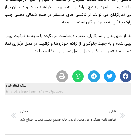
مقصد مصلی المهدی ( عج ) رایگان ارائه سرویس خواهند نمود. و در پایان نماز
نیز نمازگزاران می توانند از تاکسی های مستقر در ضلع شمالی مصلی جنب
پارک جنگلی به صورت رایگان استفاده نمایند.
لذا از شهروندان و نمازگزاران محترم درخواست می گردد با توجه به ظرفیت پیش
بینی شده و به جهت جلوگیری از تراکم خودروها و ترافیک در محل برگزاری نماز
عید سعید فطر، از ناوگان حمل و نقل عمومی استفاده نمایند.
لینک کوتاه خبر:
https://khabarvahonar.ir/news/?p=15560
قبلی
بعدی
تفاهم نامه همکاری فی مابین اداره کل میراث فرهنگی صنایع دستی و گردشگری استان و مدیریت شعب بانک انصار منعقد شد.
خانه صنایع دستی قاینات افتتاح شد