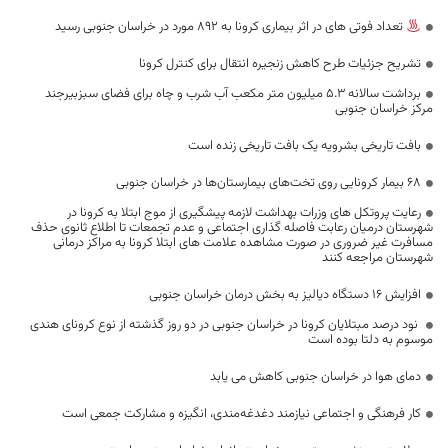
تعداد فوتی های در اثر بیماری کرونا به 892 مورد در خراسان جنوبی رسید
تشریح جزئیات طرح کاهش زنجیره انتقال برای کنترل کرونا
برداشت سالانه ۵.۳ میلیون متر مکعب آب شرب و چاه برای فضای سبزبیرجند
مرکز خراسان جنوبی
بافت تاریخی بشرویه یک بافت تاریخی زنده است
۶۸ بیمار کرونایی روی تخت‌های بیمارستان‌ها در خراسان جنوبی
رعایت پروتکل های وزرات بهداشت لازمه پیشگیری از موج ابتلا به کرونا در
شهرستان درمیان رعابت فاصله گذاری اجتماعی و عدم تجمعات تا اطلاع ثانوی حذف
مسافرت غیر ضروری در صورت مشاهده علامت های ابتلا کرونا به مراکز درمانی
شهرستان مراجعه کنند
افزایش ۱۶ دستگاه دیالیز به بخش درمان خراسان جنوبی
نود درصد مبتلایان کرونا در خراسان جنوبی در دو روز گذشته از نوع کرونای هندی
موسوم به دلتا بوده است
دمای هوا در خراسان جنوبی کاهش می یابد
کار فرهنگی و اجتماعی نیازمند دغدغه‌مندی، انگیزه و مشارکت جمعی است