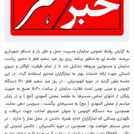
به گزارش روابط عمومی سازمان مدیریت حمل و نقل بار و مسافر شهرداری
بیرجند، جلسه ای به منظور برنامه ریزی روز عید سعید فطر با حضور ریاست
سازمان و مسئولین مربوطه تشکیل شد تا از تمام ظرفیت ناوگان و نیروی
انسانی جهت ارائه خدمات بهتر به نمازگزاران محترم استفاده گردد. در این
جلسه مقرر گردید در حوزه اتوبوسرانی ، در روز عید سعید فطر 120 دستگاه
اتوبوس و مینی بوس تحت نظارت سازمان از ساعت 5:30 صبح به صورت
رایگان از انتهای تمامی مسیرها به مقصد مصلی المهدی (عج ) و در پایان
مراسم از مصلی المهدی ( عج) به مسیرهای برگشت ، سرویس دهی نمایند.
همچنین سه دستگاه اتوبوس با عنوان صندوق امانات جهت دریافت و
نگهداری وسائلی که نمازگزاران اجازه همراه داشتن در محل نماز را ندارند ، در
محل مستقر خواهند بود. همچنین در حوزه تاکسیرانی ، تاکسی اینترنتی آی
تاکسی (itaxi) تحت نظارت سازمان از ساعت 6 صبح به کلیه درخواستها به