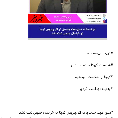
#در_خانه_میمانیم
#شکست_کرونا_مردم_همدلی
#کرونا_را_شکست_میدهیم
#رعایت_بهداشت_فردی
?هیچ فوت جدیدی در اثر ویروس کرونا در خراسان جنوبی ثبت نشد