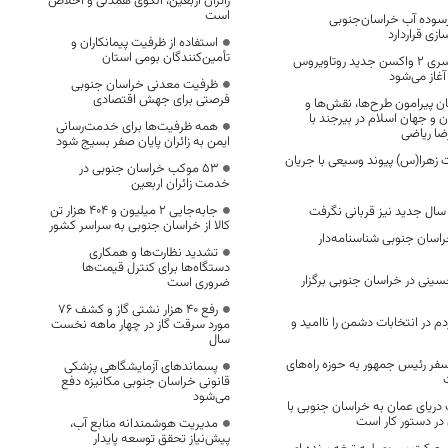
زائران اربعین، الگوی همدلی و اخلاص
است
فرسوده آب خراسان‌جنوبی
زی قراردارد
استفاده از ظرفیت پیمانکاران و
تأمین‌کنندگان بومی استان
واکسیناسیون سراسری ۲ واکسن جدید روتاویروس
غاز می‌شود
ظرفیت معدنی خراسان جنوبی
فرصتی برای جهش اقتصادی
مان پیرامون طرح‌ها، نقش‌ها و
ن و جهان اسلام در بیرجند با
همه ظرفیت‌ها برای خدمت‌رسانی
ضا ریاضی
ایمن به زائران پایان صفر بسیج شود
زهرا(س) پیوند وسیعی با جریان
53 موکب خراسان جنوبی در
خدمت زائران اربعین
جابه‌جایی 2 میلیون و 404 هزار تن
 سال جدید نیز قربانی نگرفت
کالا از خراسان جنوبی به سراسر کشور
سان جنوبی شناسنامه‌دار
تشدید نظارت‌ها و همکاری
دستگاه‌ها برای کنترل قیمت‌ها
سینی در خراسان جنوبی برگزار
ضروری است
رفع 40 هزار نشتی گاز و کشف 76
 در انتخابات دشمن را ناامید و
مورد سرقت گاز در چهار ماهه نخست
سال
فر رئیس جمهور به حوزه راه‌های
پسماندهای آزمایشگاهی پزشکی
قانونی خراسان جنوبی مکانیزه دفع
می‌شود
ب دریای عمان به خراسان جنوبی با
مدیریت هوشمندانه منابع آب،
پیش‌نیاز تحقق توسعه پایدار