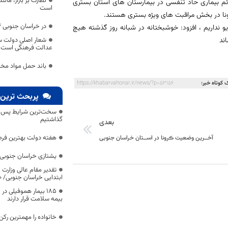
نظارت بر بازار، مان
شکی بیرجند ، با بیان اینکه هم اکنون ۱۴۸ بیمار با علائم بیماری حاد تنفسی در بیمارستان های استان بستری
است
در خراسان جنوبی ۳۴ هزار نفر رأی اولی داریم
و نداریم ، افزود: خوشبختانه در شبانه روز گذشته هیچ
ند
شعار اصلی دولت س
عدالت فرهنگی است
باند حمل مواد مخ
 کوتاه خبر:
https://khabarvahonar.ir/news/?p=53156
پربحث ترین 
سخت‌ترین شرایط پس از 
گذاشتیم
بعدی
هفته دولت بهترین فرص
آخــرین وضعیت ڪرونا در اســتان خراسان جنوبی
یشتازی خراسان جنوبی د
تقدیر مقام عالی وزارت
ابتدایی خراسان جنوبی/ ۴۶۰۰ دانش‌آموز زیر چتر «طرح حامی»
۱۸۵ بیمار هموفیلی
بیمه سلامت قرار دارند
خانواده را مهمترین رک