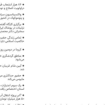
۸۶ هزار انشعاب 
دراولویت اصلاح و نوسا
و پنوموکوک در کشور آ
برگزاری کارگاه گفت
تزئینات در پوشاک ایرا
سخنرانی دکتر محمدر
تمامی زندگی حضرت 
حاکمیت اسلامی دارد
کرونا در دومین روز
مناطق گردشگری خرا
می‌شود
آیین شام غریبان ح
شد
حضور حداکثری مردم
مایوس می‌کند
یک سوم اعتبارات س
استان اختصاص یافت
?ابر پروژه انتقال آ
۵۰ هزار میلیارد تومان در دستور کار است