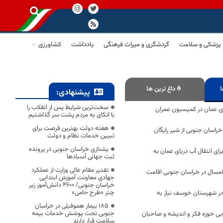
پزشکی و سلامت
گردشگری و میراث فرهنگی
یادداشت
کشاورزی
ا
داغ ترین ها
پیشنهادی:
سخت‌ترین شرایط پس از انقلاب را
ای عمان در کمیسیون عمران
با اتکای به مردم پشت سر گذاشتیم
هفته دولت بهترین فرصت برای
ز خراسان جنوبی از شیر رایگان
تبیین خدمات نظام و دولت
یشتازی خراسان جنوبی در پرونده
مانکار برای انتقال آب دریای عمان به
ثبت جهانی آسبادها
تقدیر مقام عالی وزارت از عملکرد
امسال در خراسان جنوبی اقامت
جهادی معاونت آموزش ابتدایی
خراسان جنوبی/ ۴۶۰۰ دانش‌آموز زیر
چتر «طرح حامی»
ام در شهرستان خوسف نیاز به
۱۸۵ بیمار هموفیلی در خراسان
جنوبی تحت پوشش خدمات بیمه
ی حوزه فکر و اندیشه و صاحبان
سلامت قرار دارند