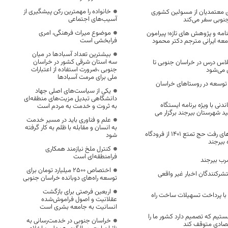
خانواده را مهمترین رکن پیشگیری از
ی معتمدیان از مسولین کشوری
آسیب‌های اجتماعی
جنوبی سفر می‌کند
موضوع میراث فرهنگی، امری
امه و پژوهش های تازه؛ پیرامون
فرابخشی است
امعه ایرانی مترجم دکتر محمود
بیشترین تعداد آسبادها در میان
سه استان شرقی کشور در خراسان
مدرسه با ۱۴۴ کلاس درس در خراسان جنوبی تا
جنوبی ،ضرورت استفاده از اعتبارات
ی می‌شود
ملی برای مرمت آسبادها
وسعه در روستاهای خراسان‌
یکی از سیاست‌های اصلی جهاد
دانشگاهی تبدیل مزیت‌های منطقه‌ای
دنی با ویژه برنامه ایستگاه
به ثروت و خدمت به مردم است
ید شهرستان بیرجند برگزار می
علم و فناوری باید در مسیر خدمت
به انسان و مقابله با ظلم به کار گرفته
پایان عملیات پروازهای رفت حج تمتع 1401 از فرودگاه
شود
 بیرجند
کنترل ملخ نیازمند همکاری
فرامنطقه‌ای است
رب بیرجند
اختصاص 2500 میلیارد تومان برای
نتشرکنندگان اخبار غیر واقعی
توسعه راه‌های دوبانده خراسان جنوبی
اربعین فرصتی برای بازگشت
با پرداخت تسهیلات ساخت راه
عقلانیت و اصول فراموش‌شده
انسانیت به جامعه بشری است
تیم که تصمیم دارد کشور ما را
خراسان جنوبی در خدمت‌رسانی به
قتصادی متوقف کند