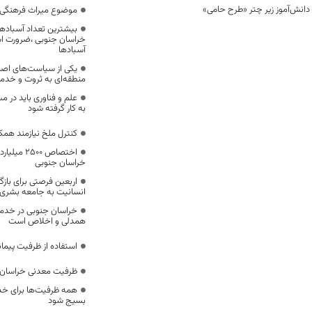
موضوع میراث فرهنگی،
بیشترین تعداد آسبادها
خراسان جنوبی ،ضرورت است
آسبادها
یکی از سیاست‌های اصل
منطقه‌ای به ثروت و خد
علم و فناوری باید در م
به کار گرفته شود
کنترل ملخ نیازمند همک
اختصاص 500
خراسان جنوبی
اربعین فرصتی برای با
انسانیت به جامعه بشری
خراسان جنوبی در خدمت‌
همدلی و اخلاص است
استفاده از ظرفیت پیمان
ظرفیت معدنی خراسان 
همه ظرفیت‌ها برای خدم
بسیج شود