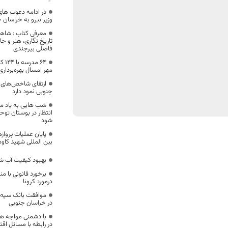
در ادامه دعوت ها
وزیر نیرو به خراسان 
معرفی کتاب : شاهن
تاریخ نگاری، هنر و ج
فاضلی بیرجندی
۶۴ 
مهر امسال بهره‌بردار
ارتقای شاخص‌های ت
جنوبی نمود دارد
شب هایی به یاد مان
انتظار در بوستان‌ توح
شود
بین المللی شهید کاوه
بهبود کیفیت آب ش
برخورد قانونی با م
درمورد کرونا
موافقت بانک سپه 
در خراسان جنوبی
با دشمنی مواجه هس
در رابطه با مسائل ا