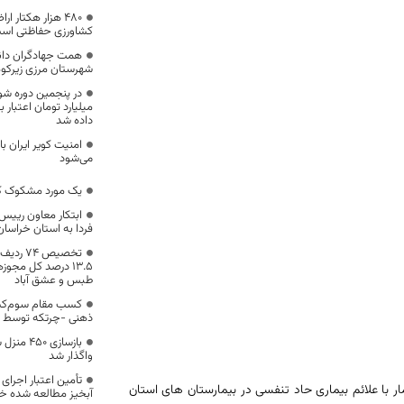
۴۸۰ هزار هکتار
کشاورزی حفاظتی اس
همت جهادگران دان
شهرستان مرزی زیرکوه
میلیارد تومان اعتبار
داده شد
امنیت کویر ایران با
می‌شود
یک مورد مشکوک کرو
ابتکار معاون رييس 
فردا به استان خراسا
تخصیص ۴
۱۳.۵ درصد کل مجو
طبس و عشق آباد
کسب مقام سوم‌کش
ذهنی -چرتکه توسط ن
بازسازی 
واگذار شد
تأمین اعتبار اجرای
هداشتی دانشگاه علوم پزشکی بیرجند ، با بیان اینکه هم اکنون 133 بیمار با علائم بیماری حاد تنفسی در بیمارستان های استان
آبخیز مطالعه شده خراسان