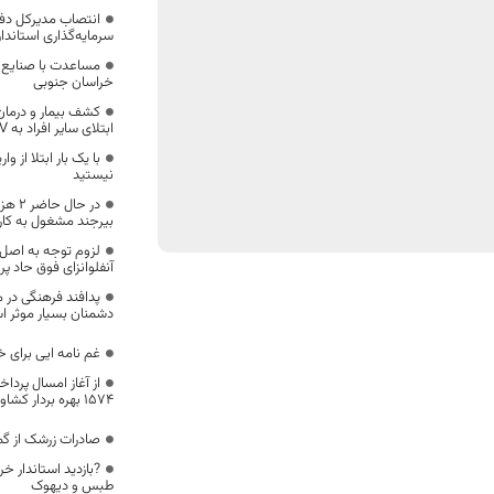
انتصاب مدیرکل دف
سرمایه‌گذاری استاند
مساعدت با صنایع آ
خراسان جنوبی
کشف بیمار و درمان 
ابتلای سایر افراد به HIV است
با یک بار ابتلا از و
نیستید
بیرجند مشغول به کار
لزوم توجه به اصل 
آنفلوانزای فوق حاد پر
پدافند فرهنگی در م
دشمنان بسیار موثر 
غم نامه ایی برای 
از آغاز امسال پرد
1574 بهره بردار کشاورزی در خراسان جنوبی
صادرات زرشک از گمرکات 
?بازدید استاندار خر
طبس و دیهوک