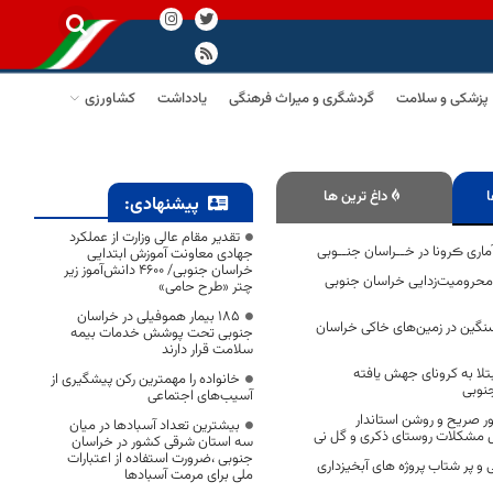
پزشکی و سلامت
گردشگری و میراث فرهنگی
یادداشت
کشاورزی
ا
داغ ترین ها
پیشنهادی:
تقدیر مقام عالی وزارت از عملکرد
اری ڪرونا در خــراسان جنــوبی
جهادی معاونت آموزش ابتدایی
خراسان جنوبی/ ۴۶۰۰ دانش‌آموز زیر
 محرومیت‌زدایی خراسان جنوبی
چتر «طرح حامی»
۱۸۵ بیمار هموفیلی در خراسان
گین در زمین‌های خاکی خراسان
جنوبی تحت پوشش خدمات بیمه
سلامت قرار دارند
مورد مبتلا به کرونای جهش یافته
خانواده را مهمترین رکن پیشگیری از
نوبی
آسیب‌های اجتماعی
ر صریح و روشن استاندار
بیشترین تعداد آسبادها در میان
ل مشکلات روستای ذکری و گل نی
سه استان شرقی کشور در خراسان
جنوبی ،ضرورت استفاده از اعتبارات
ی و پر شتاب پروژه های آبخیزداری
ملی برای مرمت آسبادها