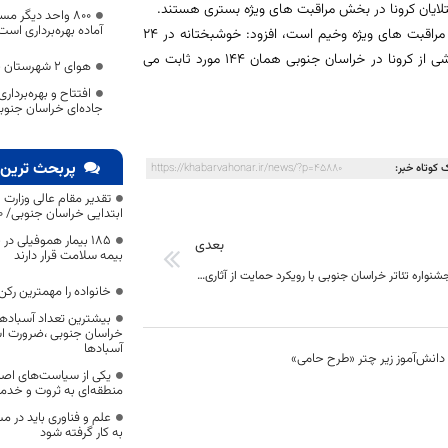
۸۰۰ واحد دیگر 
آماده بهره‌برداری است
? مهدی زاده با بیان اینکه حال عمومی 5 نفر از بیماران کرونایی بستر در بخش مراقبت های ویژه وخیم است، افزود: خوشبختانه در 24
ساعت گذشته مورد فوت جدید در بیماران کرونا نداشته ایم و آمار فوت های ناشی از کرونا در خراسان جنوبی همان 144 مورد ثابت می
هوای ۲ شهرستان خراسان جنوبی ناسالم شد
جاده‌ای خراسان جنوب
پربحث ترین 
 کوتاه خبر:
https://khabarvahonar.ir/news/?p=45880
تقدیر مقام عالی وزارت
ابتدایی خراسان جنوبی/ ۴۶۰۰ دانش‌آموز زیر چتر «طرح حامی»
۱۸۵ بیمار هموفیلی
بعدی
بیمه سلامت قرار دارند
چهاردهمین جشنواره تئاتر خراسان جنوبی با رویکرد حمایت از آثاری که در دوران کرونا تولید می شود برگزار خواهد شد.
خانواده را مهمترین رک
بیشترین تعداد آسبادها
خراسان جنوبی ،ضرورت است
آسبادها
یکی از سیاست‌های اصل
منطقه‌ای به ثروت و خد
علم و فناوری باید در م
به کار گرفته شود