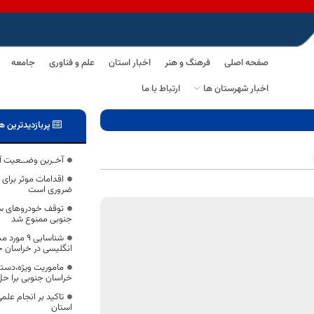
صفحه اصلی
فرهنگ و هنر
اخبار استان
علم و فناوری
جامعه
اخبار شهرستان ها
ارتباط با ما
پربازدیدترین ه
آخـرین وضــعیت آم
اقدامات موثر برای
ضروری است
توقف خودروهای سن
جنوبی ممنوع شد
شناسایی ۹ 
انگلیسی در خراسان ج
ماموریت ویژه،دستو
خراسان جنوبی برا ح
تاکید بر انجام علم
استان