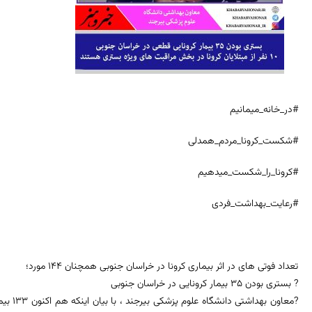
#در_خانه_میمانیم
#شکست_کرونا_مردم_همدلی
#کرونا_را_شکست_میدهیم
#رعایت_بهداشت_فردی
تعداد فوتی های در اثر بیماری کرونا در خراسان جنوبی همچنان 1۴۴ مورد؛
? بستری بودن 35 بیمار کرونایی در خراسان جنوبی
?معاون ب