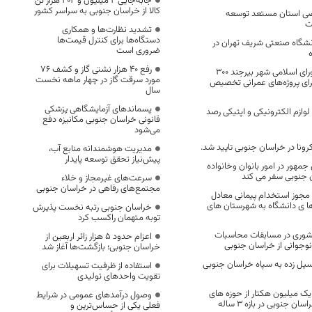
جابه‌جایی 2 میلیون و 404 هزار تن
کالا از خراسان جنوبی به سراسر کشور
 اراضی استان مستعد توسعه
ت
تشدید نظارت‌ها و همکاری
دستگاه‌ها برای کنترل قیمت‌ها
شگاه صنعتی شریف تهران در
ضروری است
رفع 40 هزار نشتی گاز و کشف 76
در پنجمین دوره شورای اسلامی شهر بیرجند ۳۰۰
مورد سرقت گاز در چهار ماهه نخست
 برای پروژه‌های عمرانی تخصیص
سال
پسماندهای آزمایشگاهی پزشکی
 لوازم الکترونیکی و اپتیکی رصد
قانونی خراسان جنوبی مکانیزه دفع
می‌شود
نا در خراسان جنوبی تایید شد.
مدیریت هوشمندانه منابع آب،
پیش‌نیاز تحقق توسعه پایدار
جمهور در امور بانوان وخانواده
ن جنوبی سفر می کند
سرعت‌های غیرمجاز و خلاء
مجتمع‌های رفاهی در خراسان جنوبی
۷ ردیف مجوز استخدام پیمانی معادل
زها ی دانشگاه به شهرستان های
خراسان جنوبی رتبه نخست پذیرش
توبه متهمان راکسب کرد
وری در مسابقات محاسبات
اعزام حدود 5 هزار زائر اربعین از
وجوانی از خراسان جنوبی
خراسان جنوبی؛ بازگشت‌ها آغاز شد
450 منزل سیل زده به سپاه خراسان جنوبی
استفاده از ظرفیت تسهیلات برای
تقویت واحدهای تولیدی
 یک میلیون هکتار از حوزه های
وصول درآمدهای عمومی در شرایط
 جنوبی در بازه ۳ ساله
فعلی یکی از حساس‌ترین و