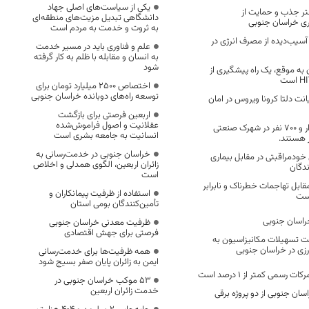
یکی از سیاست‌های اصلی جهاد
تر جذب و حمایت از
دانشگاهی تبدیل مزیت‌های منطقه‌ای
اری خراسان جنوبی
به ثروت و خدمت به مردم است
سیب‌دیده از مصرف انرژی در
علم و فناوری باید در مسیر خدمت
به انسان و مقابله با ظلم به کار گرفته
شود
به موقع، یک راه پیشگیری از
اختصاص 2500 میلیارد تومان برای
توسعه راه‌های دوبانده خراسان جنوبی
اریانت دلتا کرونا ویروس در امان
اربعین فرصتی برای بازگشت
عقلانیت و اصول فراموش‌شده
در حال حاضر ۲ هزار و ۷۰۰ نفر در شهرک صنعتی
انسانیت به جامعه بشری است
 هستند.
خراسان جنوبی در خدمت‌رسانی به
خودمراقبتی در مقابل بیماری
زائران اربعین، الگوی همدلی و اخلاص
ندگان
است
قابل تهاجمات خطرناک و نابرابر
استفاده از ظرفیت پیمانکاران و
است
تأمین‌کنندگان بومی استان
خراسان جنوبی
ظرفیت معدنی خراسان جنوبی
فرصتی برای جهش اقتصادی
اخت تسهیلات مکانیزاسیون به
همه ظرفیت‌ها برای خدمت‌رسانی
ایمن به زائران پایان صفر بسیج شود
رسمی کمتر از ۱ درصد است
53 موکب خراسان جنوبی در
خدمت زائران اربعین
اسان جنوبی از دو پروژه برقی