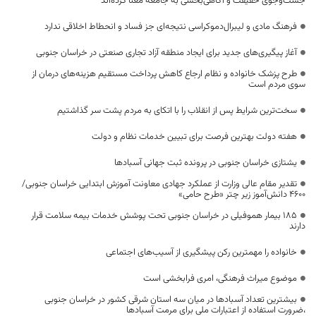
جست‌وجوی حقیقت و آگاهی‌بخشی به جامعه معنا کرده‌اند
فرهنگ مادی و لیبرال‌دموکراسی نتیجه‌ای جز فساد و انحطاط اخلاقی ندارد
آغاز پیگیری‌های جدید برای ایجاد منطقه آزاد تجاری صنعتی در خراسان جنوبی
طرح پزشک خانواده و نظام ارجاع کاهش پرداخت مستقیم هزینه‌های درمان از
سوی مردم است
سخت‌ترین شرایط پس از انقلاب را با اتکای به مردم پشت سر گذاشتیم
هفته دولت بهترین فرصت برای تبیین خدمات نظام و دولت
یشتازی خراسان جنوبی در پرونده ثبت جهانی آسبادها
تقدیر مقام عالی وزارت از عملکرد جهادی معاونت آموزش ابتدایی خراسان جنوبی/
۴۶۰۰ دانش‌آموز زیر چتر «طرح حامی»
۱۸۵ بیمار هموفیلی در خراسان جنوبی تحت پوشش خدمات بیمه سلامت قرار
دارند
خانواده را مهمترین رکن پیشگیری از آسیب‌های اجتماعی
موضوع میراث فرهنگی، امری فرابخشی است
بیشترین تعداد آسبادها در میان سه استان شرقی کشور در خراسان جنوبی
،ضرورت استفاده از اعتبارات ملی برای مرمت آسبادها