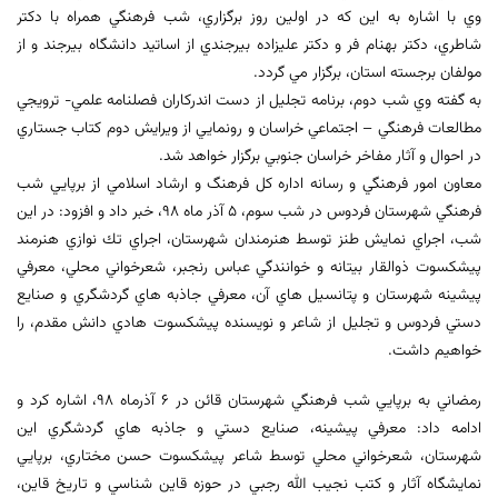
وي با اشاره به اين كه در اولين روز برگزاري، شب فرهنگي همراه با دكتر
شاطري، دكتر بهنام فر و دكتر عليزاده بيرجندي از اساتيد دانشگاه بيرجند و از
مولفان برجسته استان، برگزار مي گردد.
به گفته وي شب دوم، برنامه تجليل از دست اندركاران فصلنامه علمي- ترويجي
مطالعات فرهنگي – اجتماعي خراسان و رونمايي از ويرايش دوم كتاب جستاري
در احوال و آثار مفاخر خراسان جنوبي برگزار خواهد شد.
معاون امور فرهنگي و رسانه اداره كل فرهنگ و ارشاد اسلامي از برپايي شب
فرهنگي شهرستان فردوس در شب سوم، 5 آذر ماه 98، خبر داد و افزود: در اين
شب، اجراي نمايش طنز توسط هنرمندان شهرستان، اجراي تك نوازي هنرمند
پيشكسوت ذوالقار بيتانه و خوانندگي عباس رنجبر، شعرخواني محلي، معرفي
پيشينه شهرستان و پتانسيل هاي آن، معرفي جاذبه هاي گردشگري و صنايع
دستي فردوس و تجليل از شاعر و نويسنده پيشكسوت هادي دانش مقدم، را
خواهيم داشت.
رمضاني به برپايي شب فرهنگي شهرستان قائن در 6 آذرماه 98، اشاره كرد و
ادامه داد: معرفي پيشينه، صنايع دستي و جاذبه هاي گردشگري اين
شهرستان، شعرخواني محلي توسط شاعر پيشكسوت حسن مختاري، برپايي
نمايشگاه آثار و كتب نجيب الله رجبي در حوزه قاين شناسي و تاريخ قاين،