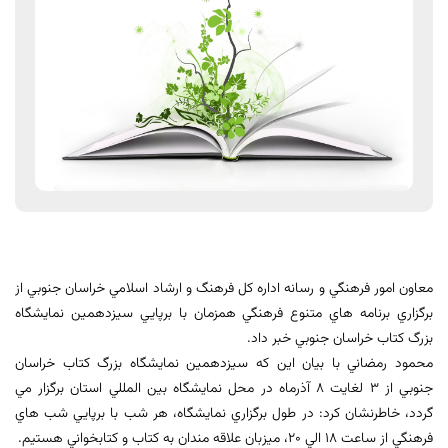
معاون امور فرهنگي و رسانه اداره كل فرهنگ و ارشاد اسلامي خراسان جنوبي از
برگزاري برنامه هاي متنوع فرهنگي همزمان با برپايي سيزدهمين نمايشگاه
بزرگ كتاب خراسان جنوبي خبر داد.
محمود رمضاني با بيان اين كه سيزدهمين نمايشگاه بزرگ كتاب خراسان
جنوبي از 3 لغايت 8 آذرماه در محل نمايشگاه بين المللي استان برگزار مي
گردد، خاطرنشان كرد: در طول برگزاري نمايشگاه، هر شب با برپايي شب هاي
فرهنگي از ساعت 18 الي 20، ميزبان علاقه مندان به كتاب و كتابخواني هستيم.