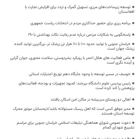
توسعه زیرساخت‌های مرزی، تسهیل گمرک و تردد برای افزایش تجارت با
افغانستان
برنامه ریزی برای حضور حداکثری مردم در انتخابات ریاست جمهوری
پاسخگویی به شکایات مردمی درباره عدم رعایت نکات بهداشتی با 190
خراسان جنوبی با تولید حدود ۱۰۰ تا ۱۱۰ هزار تن زرشک تر، بزرگترین تولید کننده
زرشک جهان است
مامی فعالیت های هلال احمر با رویکرد بشردوستی، سلامت محوری، جوان گرایی
و آینده نگری است
خوسف در مسیر توسعه با وجود جایگاه دهم توزیع اعتبارات استانی
رئیس پردیس علوم دانشگاه بیرجند: کمبود تجهیزات و بودجه، فعالیت‌های
پژوهشی را کند کرده است
اهالی دو روستای سربیشه در مکان امن اسکان یافتند
مدیر موفق کسی است که اهل ریسک مسئولانه باشد/ذیحسابان موتور محرک
توسعه استان هستند.
دعوت عمومی شورای هماهنگی تبلیغات اسلامی خراسان جنوبی برای مراسم
تشییع شهدای گمنام
۹۰ درصد مصوبات سفرهای شهرستانی اجرایی شد