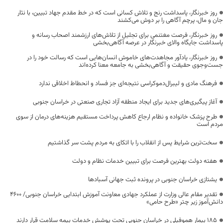
روز خبرنگار، پاسداشت رنج و تلاش کسانی است که در خط مقدم جهاد تبیین، با نثار
جان و مال، پرچم آگاهی را بر دوش می‌کشند
روز خبرنگار، فرصت مغتنمی برای تجلیل از تلاش‌های ارزشمند اصحاب رسانه و
پاسداشت جایگاه والای خبرنگار در عرصه آگاهی‌بخشی
روز خبرنگار، یادآور مجاهدت‌های خاموش انسان‌هایی است که رسالت خود را در
جست‌وجوی حقیقت و آگاهی‌بخشی به جامعه معنا کرده‌اند
فرهنگ مادی و لیبرال‌دموکراسی نتیجه‌ای جز فساد و انحطاط اخلاقی ندارد
آغاز پیگیری‌های جدید برای ایجاد منطقه آزاد تجاری صنعتی در خراسان جنوبی
طرح پزشک خانواده و نظام ارجاع کاهش پرداخت مستقیم هزینه‌های درمان از سوی
مردم است
سخت‌ترین شرایط پس از انقلاب را با اتکای به مردم پشت سر گذاشتیم
هفته دولت بهترین فرصت برای تبیین خدمات نظام و دولت
یشتازی خراسان جنوبی در پرونده ثبت جهانی آسبادها
تقدیر مقام عالی وزارت از عملکرد جهادی معاونت آموزش ابتدایی خراسان جنوبی/ ۴۶۰۰
دانش‌آموز زیر چتر «طرح حامی»
۱۸۵ بیمار هموفیلی در خراسان جنوبی تحت پوشش خدمات بیمه سلامت قرار دارند