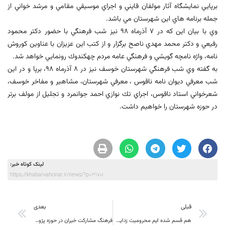
برپايي نمايشگاه آثار مولفان قايني و اجراي موسيقي مقامي و مرشد خواني از
جمله برنامه هاي اين شهرستان مي باشد.
وي با بيان اين كه در 7 آذرماه 98 نيز شب فرهنگي با حضور دكتر محمود
رفيعي و دكتر محمد مهدي ناصح برگزار و از كتب اين عزيزان با عناوين كوروش
نامه، واژه نامچه گويشي و فرهنگي عامه مردم چهكندوك رونمايي خواهد شد.
به گفته وي شب فرهنگي شهرستان خوسف نيز در 8 آذرماه 98، برپا و در اين
شب معرفي ديوان نامه ناقوس ، معرفي شهرستان، مشاهير و مفاخر خوسف،
شعرخواني استاد ناقوس، اجراي تك نوازي احمد جوانمرد و تجليل از مولف برتر
در حوزه شهرستان را خواهيم داشت.
لینک کوتاه خبر:
https://khabarvahonar.ir/news/?p=31701
قبلی
بعدی
هم قسم شده ایم محرومیت زدایی خراسان جنوبی را جشن بگیریم
فرهنگ مشارکت خیران در حوزه پژوهش نهادینه شود