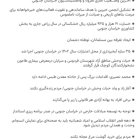
آخـرین وضــعیت آماری ڪرونا و واڪسیناسـیون خـراسان جنـوبی
تشکیل انجمن خیرین با هدف ساماندهی و تقویت فعالیت‌های خیرخواهانه برای
مرمت بناهای تاریخی و صیانت از میراث ناملموس
خسارت ۶۱ هزار و ۹۳۵ میلیارد ریال خشکسالی در سال زراعی جاری به بخش
کشاورزی خراسان جنوبی
ایجاد تفرقه بین مسلمانان، توطئه دشمنان
۳۵ سازه آبخیزداری از محل اعتبارات سال ۱۴۰۲ در خراسان جنوبی اجرا شد
حیات وحش مناطق آزاد شهرستان فردوس و سرایان درمعرض بیماری طاعون
نشخوارکنندگان کوچک قرار گرفتند
محمد نصیری: اقدامات بزرگ پس از حادثه معدن طبس ادامه دارد
آغاز زاد و ولد حیات وحش در خراسان جنوبی/ مردم زنده‌گیری نکنند
برخی افراد به بهانه آزادی هر قانونی را زیر پا می‌گذارند
توجه به توسعه مبادلات خارجی در خراسان جنوبی در صدر برنامه ریزی استاندار
دهه فجر انقلاب اسلامی و اعیاد شعبانیه باید به صحنه‌ای برای نمایش انسجام،
وحدت و همدلی مردم تبدیل شود
مردم برای خرید گوشت مرغ عجله نکنند