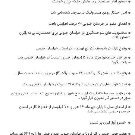
حضور آقای معتمدیان در بخش جلگه ماژان خوسف
انبار احتکار روغن هیدرولیک در بیرجند شناسایی شد
اهدای عضو در خراسان جنوبی ۷۰ درصد افزایش یافت
محدودیت‌های سوخت‌گیری در خراسان جنوبی برای خدمت‌رسانی به زائران
کاهش یافت
وقوع زلزله در شوسف ازتوابع نهبندان در استان خراسان جنوبی
مراحل اخذ مجوز مرکز ماده ۱۶ (درمان اجباری اعتیاد) در خراسان جنوبی باید
سرعت بگیرد
رفع 40 هزار نشتی گاز و کشف 76 مورد سرقت گاز در چهار ماهه نخست سال
تعداد فوتی های در اثر بیماری کرونا به ۱۳۱ مورد در خراسان جنوبی رسید؛
در بازدید سه ساعته فرمانداراز سطح شهر نهبندان مطرح شد : ساماندهی ورودی
شهر در دستور کار مدیران قرار گیرد .
از ابتدای سال تا پایان دی ماه؛ 14 هزار و 700 کیلومتر از خطوط گاز در استان
خراسان جنوبی نشت‌یابی شد
خسرو آواز ایران پر کشید
هفت فوتی جدید بر اثر کرونا درخراسان جنوبی تعداد فوتی ها را به 639 نفر رساند