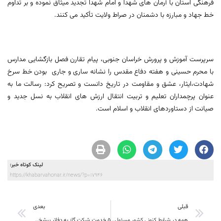
فرهنگی استان با آرمان های شهدا و امام شهدا تجدید میثاق نموده و بر تداوم
خط جهاد و مبارزه با دشمنان در صراط ولایت تأکید می کنند.
سرپرست آموزش و پرورش خراسان جنوبی، پیام تقارن فصل بازگشایی مدارس
با محرم حسینی و هفته دفاع مقدس را نشانه ساری و جاری بودن خط سرخ
شهادت،ایثار، عشق و مقاومت در تاریخ دانست و تصریح کرد: رسالت ما به
عنوان پرچمداران تعلیم و تربیت انتقال ارزش های انقلاب به نسل جدید و
صیانت از دستاوردهای انقلاب و اسلام است.
لینک کوتاه خبر:
https://khabarvahonar.ir/news/?p=17946
قبلی
بعدی
همه در شرایط کنونی کشور مسئول هستند
5 خدمت شرکت گاز به دفاتر پیشخوان واگذار شد