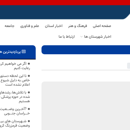
صفحه اصلی
فرهنگ و هنر
اخبار استان
علم و فناوری
جامعه
اخبار شهرستان ها
ارتباط با ما
پربازدیدترین ه
اگر می خواهیم کرونا
رعایت کنیم
تا این لحظه دستوری
خاص به دلیل شیوع کر
اعلام نشده است
با تلاش‌ها، رشدها
شده در حوزه پزشکی
هستیم
?آخـرین وضــعیت 
خــراسان جنــوبی
شـهرستان های بیــ
وضعیت قرمزرنگ کرون