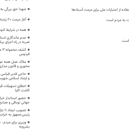
شهدا حق بزرگی به گ
ده از اعتبارات ملی برای مرمت آسبادها
آغاز مرمت 20 رشته قنات خسارت دیده از سیل
ت به مردم است
همه در شرایط کنو
عدم ماندگاری استا
 است
ضربه در راه اجرای بر
کشف
فردوس
ملاک عمل همه عوام
محوری و قانون مداری
حاجی قدیر قیاسی 
و ارشاد اسلامی شه
اعطای تسهیلات قر
کاشت کلزا
حضور استاندار خرا
جهانی توبافی و صنای
تصویب
رئیس‌جمهور به خراسا
وزیری برای مردم ،
بشرویه