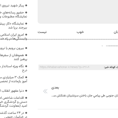
پیکر شهید نیروی ا
حضور رسانه‌های خ
نمایشگاه مطبوعات و 
نمایشگاه «کار، پیش
بیرجند برپا شد
ان خوب نیست
امروز ایران اسلامی
……………………………………………………………………………………………………………………………………
وابستگی‌ها در راه خ
………….. .
بیرون برویم یا نروی
هموطنان از سفرهای
پرهیز کنند
نگاه ویژه استاندا
 کوتاه خبر:
https://khabarvahonar.ir/news/?p=13609
درح
آموز بازمانده از تحص
بعدی
دنیا مقهور انقلاب
استاندار خراسان جنوبی طی پیامي جان باختن سرنشينان نفتکش سانچي را تسليت گفت.
اقدامات شاخص ادار
دستی و گردشگری خراس
امید (معاونت گردشگری
در خراسان جنوبی