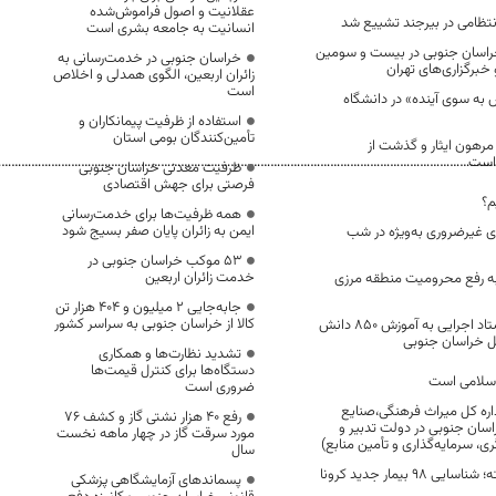
عقلانیت و اصول فراموش‌شده
نتظامی در بیرجند تشییع شد
انسانیت به جامعه بشری است
راسان جنوبی در بیست‌ و سومین
خراسان جنوبی در خدمت‌رسانی به
خبرگزاری‌های تهران
زائران اربعین، الگوی همدلی و اخلاص
است
 به سوی آینده» در دانشگاه
استفاده از ظرفیت پیمانکاران و
تأمین‌کنندگان بومی استان
 مرهون ایثار و گذشت از
……………………………………………………………………………………………………………………………………
داست
ظرفیت معدنی خراسان جنوبی
فرصتی برای جهش اقتصادی
م؟
همه ظرفیت‌ها برای خدمت‌رسانی
ایمن به زائران پایان صفر بسیج شود
 غیرضروری به‌ویژه در شب
53 موکب خراسان جنوبی در
خدمت زائران اربعین
ر به رفع محرومیت منطقه مرزی
جابه‌جایی 2 میلیون و 404 هزار تن
کالا از خراسان جنوبی به سراسر کشور
کمک ۳ میلیاردی ستاد اجرایی به آموزش ۸۵۰ دانش
یل خراسان جنوبی
تشدید نظارت‌ها و همکاری
دستگاه‌ها برای کنترل قیمت‌ها
 اسلامی است
ضروری است
ه کل میراث فرهنگی،‌صنایع
رفع 40 هزار نشتی گاز و کشف 76
ان جنوبی در دولت تدبیر و
مورد سرقت گاز در چهار ماهه نخست
، سرمایه‌گذاری و تأمین منابع)
سال
در 24 ساعت گذشته؛ شناسایی 98 بیمار جدید کرونا
پسماندهای آزمایشگاهی پزشکی