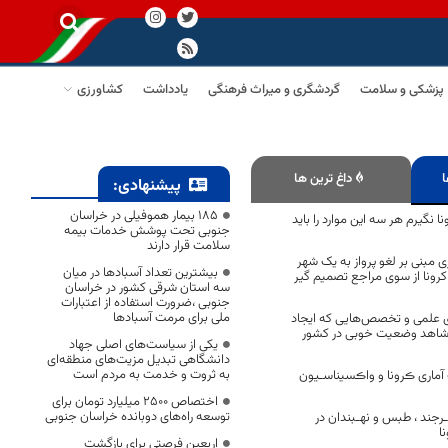
پزشکی و سلامت
گردشگری و میراث فرهنگی
یادداشت
کشاورزی
ا
داغ ترین ها
پیشنهادی:
۱۸۵ بیمار هموفیلی در خراسان
 نگیرم هر سه این موارد را باید
جنوبی تحت پوشش خدمات بیمه
سلامت قرار دارند
 مبنی بر لغو پرواز به یک شهر
بیشترین تعداد آسبادها در میان
ونا از سوی مراجع تصمیم گیر
سه استان شرقی کشور در خراسان
جنوبی ،ضرورت استفاده از اعتبارات
ملی برای مرمت آسبادها
ی علمی و تخصص‌هایی که ایجاد
 شاهد وضعیت خوبی در کشور
یکی از سیاست‌های اصلی جهاد
دانشگاهی تبدیل مزیت‌های منطقه‌ای
به ثروت و خدمت به مردم است
آماری ڪرونا و واڪسیناسـیون
اختصاص 2500 میلیارد تومان برای
توسعه راه‌های دوبانده خراسان جنوبی
رجند ، طبس و نهـبندان در
ا
اربعین فرصتی برای بازگشت