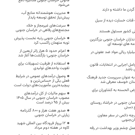
قانونی خراسان جنوبی مکانیزه دفع
می‌شود
ردن ما داشته و دارند
مدیریت هوشمندانه منابع آب،
پیش‌نیاز تحقق توسعه پایدار
سرعت‌های غیرمجاز و خلاء
مجتمع‌های رفاهی در خراسان جنوبی
نی کشور مسئول هستند
خراسان جنوبی رتبه نخست پذیرش
نداران خراسان جنوبی بزرگترین
توبه متهمان راکسب کرد
نامه های توسعه ای
اعزام حدود 5 هزار زائر اربعین از
 محموله ۳ میلیارد ریالی مواد ضد عفونی در
خراسان جنوبی؛ بازگشت‌ها آغاز شد
استفاده از ظرفیت تسهیلات برای
ل اجرایی در انتخابات، قانون
تقویت واحدهای تولیدی
 باشد
وصول درآمدهای عمومی در شرایط
به عنوان سرپرست جدید فرهنگ
فعلی یکی از حساس‌ترین و
رستان خوسف معرفی شد
پیچیده‌ترین مأموریت‌های دولت است
ض الحسنه به کشاورزان برای
سهم مالیات از کل درآمدهای
مصوب خراسان جنوبی در سال ۱۴۰۵
بیش از ۹۵ درصد است
سان جنوبی در خراشاد روستای
ع دستی
صدور هفت هزار و ۸۰۰ گذرنامه
زیارتی در خراسان جنوبی
 ایجاد ۱۱ بازارچه‌ دائمی در سفر معاون
ن‌جنوبی
۱۲ پرواز فرودگاه بین المللی شهید
کاوه در هفته دوم مرداد
 عمل چشم وزیر بهداشت در رقه