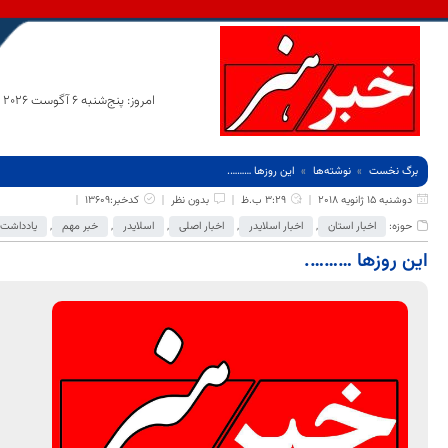
امروز: پنج‌شنبه 6 آگوست 2026
برگ نخست
نوشته‌ها
این روزها ……….
دوشنبه 15 ژانویه 2018
3:29 ب.ظ
بدون نظر
کدخبر:13609
حوزه:
اخبار استان
,
اخبار اسلایدر
,
اخبار اصلی
,
اسلایدر
,
خبر مهم
,
یادداشت
این روزها ……….