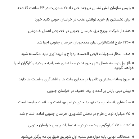
رئیس سازمان آتش نشانی بیرجند خبر داد:۲۰ ماموریت در ۲۴ ساعت گذشته
برای نخستین بار خرید توافقی عناب در خراسان جوبی کلید خورد
هشدار شرکت توزیع برق خراسان جنوبی در خصوص اعمال خاموشی
۲۳۶۰ طرح اشتغالزایی برای مددجویان خراسان جنوبی اجرا شد
صف انتظار تسهیلات قرض الحسنه ازدواج و فرزندآوری باید شکسته شود
فاز اول توسعه شمال شهر بیرجند در محله‌های شعبانیه جوادیه و کارگران اجرا
خواهد گردید.
امروز رسانه بیشترین تاثیر را در بیداری ملت ها و افشاگری واقعیت ها دارند
پیش‌ بینی بارش پراکنده و برف خفیف در خراسان جنوبی
سگ‌های بلاصاحب، یک تهدید جدی در امر بهداشت و سلامت جامعه است
۷۵ میلیارد تومان طرح در بخش کشاورزی خراسان جنوبی آماده افتتاح شد
کشف ۷۵۱ کیلوگرم مواد مخدر در سه عملیات پلیس خراسان جنوبی
امتحانات نهایی پایه دوازدهم شنبه اول شهریور طبق برنامه برگزار می‌شود