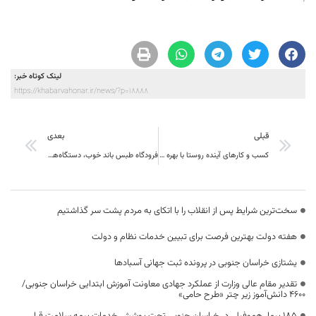
لینک کوتاه خبر:
https://khabarvahonar.ir/news/?p=18888
قبلی
بعدی
کسب و کارهای آینده روستا با بهره گیری از فناوری اطلاعات و ارتباطات و براساس بررسی و برنامه ریزی انجام شود
فرودگاه طبس باند خوب، دستگاه‌های ناوبری مناسب و قابل اطمینان دارد
سخت‌ترین شرایط پس از انقلاب را با اتکای به مردم پشت سر گذاشتیم
هفته دولت بهترین فرصت برای تبیین خدمات نظام و دولت
یشتازی خراسان جنوبی در پرونده ثبت جهانی آسبادها
تقدیر مقام عالی وزارت از عملکرد جهادی معاونت آموزش ابتدایی خراسان جنوبی/
۴۶۰۰ دانش‌آموز زیر چتر «طرح حامی»
۱۸۵ بیمار هموفیلی در خراسان جنوبی تحت پوشش خدمات بیمه سلامت قرار