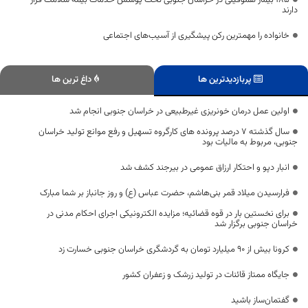
دارند
خانواده را مهمترین رکن پیشگیری از آسیب‌های اجتماعی
پربازدیدترین ها
داغ ترین ها
اولین عمل درمان خونریزی غیرطبیعی در خراسان جنوبی انجام شد
سال گذشته 7 درصد پرونده های کارگروه تسهیل و رفع موانع تولید خراسان
جنوبی، مربوط به مالیات بود
انبار دپو و احتکار ارزاق عمومی در بیرجند کشف شد
فرارسیدن میلاد قمر بنی‌هاشم، حضرت عباس (ع) و روز جانباز بر شما مبارک
برای نخستین بار در قوه قضائیه؛ مزایده الکترونیکی اجرای احکام مدنی در
خراسان جنوبی برگزار شد
کرونا بیش از ۹۰ میلیارد تومان به گردشگری خراسان جنوبی خسارت زد
جایگاه ممتاز قائنات در تولید زرشک و زعفران کشور
گفتمان‌ساز باشید