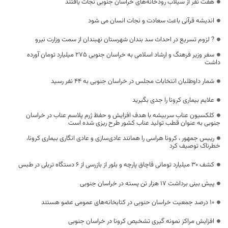
هفت نفر از سیلاب رودخانه‌های خراسان جنوبی نجات یافتند
اندیشه قرآنی باعث سعادت و نجات انسان می شود
? لزوم تسریع در احداث سد بندان شهرستان نهبندان از سمت وزارت نیرو
سفر وزیر فرهنگ و ارشاد اسلامی به خراسان جنوبی ۲۷۵ میلیارد تومان آورده
داشت
شمار داوطلبان انتخابات مجلس در خراسان جنوبی به ۴۴ نفر رسید
علایم بیماری کرونا را جدی بگیرید
کلکسیون عناب سربیشه با هدف افزایش و حفظ ژرم پلاسم عناب در خراسان
جنوبی به عنوان قطب تولید عناب کشور طرح ریزی شده است
رییس جمهور ، کرونا هراسی را همانند عادی‌سازی و عادی انگاری بیماری کرونا،
خطرناک توصیف کرد
کشف ۳۰ میلیارد تومانی قاچاق پارچه و بلور از بازرسی از ۶ دستگاه تریلی در طبس
پیش بینی برداشت ۱۷ هزار تن پسته در خراسان جنوبی
۱۰ درصد جمعیت خراسان حنوبی در کتابخانه‌های عمومی عضو هستند
افزایش مراکز نمونه گیری تشخیص کرونا در خراسان جنوبی