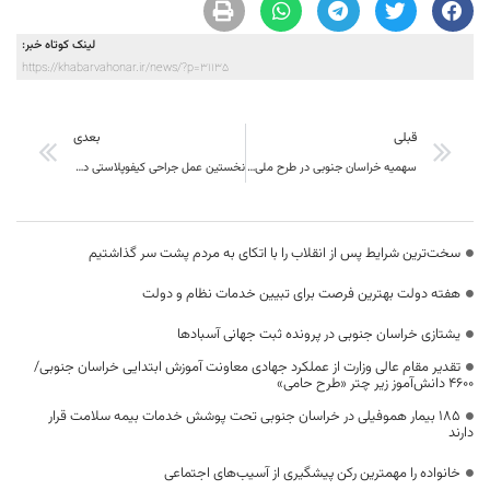
لینک کوتاه خبر:
https://khabarvahonar.ir/news/?p=31135
قبلی
بعدی
سهمیه خراسان جنوبی در طرح ملی مسکن ۲ هزار و ۴۴۹ واحد است
نخستین عمل جراحی کیفوپلاستی در خراسان جنوبی انجام شد
سخت‌ترین شرایط پس از انقلاب را با اتکای به مردم پشت سر گذاشتیم
هفته دولت بهترین فرصت برای تبیین خدمات نظام و دولت
یشتازی خراسان جنوبی در پرونده ثبت جهانی آسبادها
تقدیر مقام عالی وزارت از عملکرد جهادی معاونت آموزش ابتدایی خراسان جنوبی/
۴۶۰۰ دانش‌آموز زیر چتر «طرح حامی»
۱۸۵ بیمار هموفیلی در خراسان جنوبی تحت پوشش خدمات بیمه سلامت قرار
دارند
خانواده را مهمترین رکن پیشگیری از آسیب‌های اجتماعی