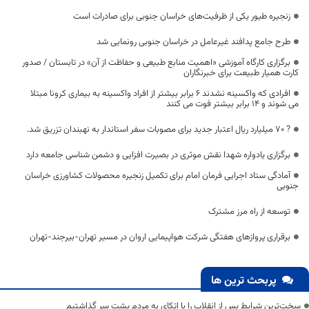
زنجیره طیور یکی از ظرفیت‌های خراسان جنوبی برای صادرات است
طرح جامع پدافند غیرعامل در خراسان ‌جنوبی رونمایی شد
برگزاری کارگاه آموزشی «اهمیت منابع طبیعی و حفاظت از آن» در تابستان / صدور
کارت همیار طبیعت برای خبرنگاران
افرادی که واکسینه نشدند ۶ برابر بیشتر از افراد واکسینه به بیماری کرونا مبتلا
می شوند و ۱۴ برابر بیشتر فوت می کنند
? ۷۰ میلیارد ریال اعتبار جدید برای مصوبات سفر استاندار به نهبندان تزریق شد.
برگزاری یادواره شهدا نقش موثری در بصیرت افزایی و دشمن شناسی جامعه دارد
آمادگی ستاد اجرایی فرمان امام برای تکمیل زنجیره محصولات کشاورزی خراسان
جنوبی
توسعه از راه مرز مشترک
برقراری پروازهای هفتگی شرکت هواپیمایی اروان در مسیر تهران-بیرجند-تهران
پربحث ترین ها
سخت‌ترین شرایط پس از انقلاب را با اتکای به مردم پشت سر گذاشتیم