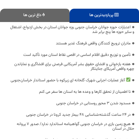
پربازدیدترین ها
داغ ترین ها
اعتبارات حوزه جوانان خراسان جنوبی وزه جوانان استان در بخش ازدواج، اشتغال
و سایر حوزه ها پنج برابر شد
مادران ترویج کنندگان واقعی فرهنگ غدیر هستند
تأمین و توزیع دقیق اقلام اساسی در اقصی نقاط استان مورد تأکید است
هفته بازخوانی و افشای حقوق بشر آمریکایی فرصتی برای افشاگری و نمایاندن
چهره واقعی آمریکای جنایتکار
آغاز عملیات اجرایی شهرک گلخانه ای زیرکوه با حضور استاندار خراسان‌جنوبی
تا اطمینان از تحقق کارها و وعده ها به استان ها سفر می کنم
مسدود شدن 3 محور روستایی در خراسان جنوبی
در 24 ساعت گذشته؛شناسایی 48 بیمار جدید کرونا در خراسان جنوبی
هیچ زمین بازی در خراسان جنوبی گواهینامه استاندارد ندارد/ صدور ۷ پروانه
حلال در استان