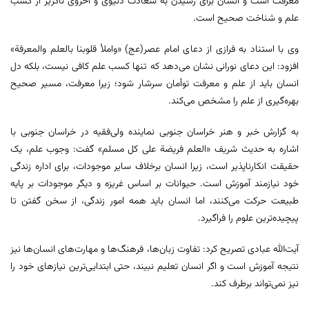
معرفت است و انسان برای رسیدن به سعادت دنیوی و اخروی ناگزیر از کسب
علم و شناخت صحیح است.
وی با استناد به فرازی از دعای امام عصر(عج) «واملأ قلوبنا بالعلم والمعرفة»
افزود: این دعای نورانی نشان می‌دهد که تنها کسب علم کافی نیست، بلکه دل
انسان باید از علم و معرفت توأمان سرشار شود؛ زیرا معرفت، مسیر صحیح
بهره‌گیری از علم را مشخص می‌کند.
به گزارش خبر و هنر خراسان جنوبی نماینده ولی‌فقیه در خراسان جنوبی با
اشاره به حدیث شریف «العلم فریضة علی کل مسلم» گفت: وجوب علم، یک
حقیقت انکارناپذیر است، زیرا انسان برخلاف سایر موجودات، برای اداره زندگی
خود نیازمند آموزش است. حیوانات بر اساس غریزه و دیگر موجودات بر پایه
طبیعت حرکت می‌کنند، اما انسان باید همه امور زندگی، از سخن گفتن تا
پیچیده‌ترین علوم را فراگیرد.
آیت‌الله عبادی تصریح کرد: تفاوت زبان‌ها، فرهنگ‌ها و مهارت‌های انسان‌ها نیز
نتیجه آموزش است و اگر انسان تعلیم نبیند، حتی ابتدایی‌ترین نیازهای خود را
نیز نمی‌تواند برطرف کند.