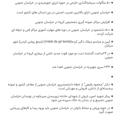
۵۰ مگاوات سرمایه‌گذاری خارجی در حوزه انرژی خورشیدی در خراسان جنوبی
خراسان جنوبی دارای بالاترین ضریب امنیتی در بین استان های کشور است
افزایش مراکز نمونه گیری تشخیص کرونا در خراسان جنوبی
۵۰۰ دانشجو در خراسان جنوبی در دوره های مهارت آموزی مراکز فنی و حرفه ای
شرکت کردند .
آیین و مراسم میلک دگیر کرده(milak da gir kerda) (شمع روشن کردن) شهر
سرایان
در ۲۴ساعت گذشته ثبت دو مورد فوت جدید ناشی از بیماری کرونا در خراسان
جنوبی
۲۴۳ سری جهیزیه در خراسان جنوبی اهدا شد
دکتر “محمود رفیعی” از خطه دانشمندپرور خراسان جنوبی از مفاخر کشور و نمونه
برجسته‌ای از دانش، فروتنی و مهربانی است
پیکر شهید امین ناروئی از شهدای حادثه تروریستی میرجاوه در نهبندان خراسان
جنوبی تشییع و در بندان به خاک سپرده می شود
در حوزه ورزش و نشاط بانوان در خراسان جنوبی باید ورود پیدا و کارهای زیربنایی
صورت گیرد