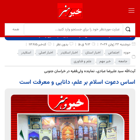
برگ نخست
نوشته‌ها
اساس دعوت اسلام بر علم، دانایی و معرفت است
دوشنبه 22 ژوئن 2026
9:12 ق.ظ
بدون نظر
کدخبر:112815
حوزه:
اجتماعی
,
اخبار استان
,
اخبار اسلایدر
,
اخبار اصلی
,
اسلایدر
,
جامعه
,
خبر مهم
,
علم و فناوری
آیت‌الله سید علیرضا عبادی، نماینده ولی‌فقیه در خراسان جنوبی
اساس دعوت اسلام بر علم، دانایی و معرفت است