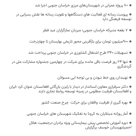
۷۰ پروژه عمرانی در شهرستان‌های مرزی خراسان جنوبی اجرا شد
پیوست رسانه ای فعالیت های دستگاهها و تقویت رسانه ها نقش بسزایی در
توسعه فرهنگی دارد
7 بقعه متبرکه خراسان جنوبی؛ میزبان نمازگزاران عید فطر
۹۰۰میلیون تومان برای بازآفرینی محور تاریخی بهارستان تا چهاردرخت
تسهیلات 340 طرح اشتغال کشاورزی در خراسان جنوبی پرداخت شد
تنها 24 روز فرصت باقی مانده برای شرکت در چهارمین جشنواره مشارکت ملی در
گردشگری
نهبندان روی خط نبودن و بی توجه ایی مسولان
دکتر سرفرازی معاون استاندار در دیدار با رایزن بازرگانی افغانستان عنوان کرد :ایران
و افغانستان ظرفیت مطلوبی در زمینه توسعه روابط تجاری دارند
بهره گیری از ظرفیت واقفان برای حرکت چرخ صنعت کشور
آمار روزانه مبتلایان به کرونا به تفکیک شهرستان های خراسان جنوبی
دوره آموزش تخصصی پیش بیمارستانی ویژه برادران درجمعیت هلال
احمرشهرستان خوسف برگزارش