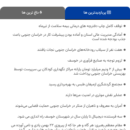
پربازدیدترین ها
داغ ترین ها
توقف کامل چاپ دفترچه های درمانی بیمه سلامت از تیرماه
آمادگی مدیریت عالی استان و آماده بودن پیشرفت کار در خراسان جنوبی باعث
جذب بودجه شده است
هفت نفر از سیلاب رودخانه‌های خراسان جنوبی نجات یافتند
لزوم توجه به صنایع فرآوری در خوسف
بیش از ۲ ونیم میلیارد تومان یارانه مراکز نگهداری کودکان بی سرپرست توسط
بهزیستی خراسان جنوبی پرداخت شد
مجتمع گردشگری ازمیغان طبس به بهره‌برداری رسید
عشایر نقش موثری در امنیت مرزها دارند
آمران به معروف و ناهیان از منکر در خراسان جنوبی حمایت قضایی می‌شوند
سه فرستنده دیجیتال تا پایان سال در شهرستان خوسف راه اندازی می شود.
مقام معظم رهبری: هر گاه و هر جا که از پیروزی 22 بهمن یادی و نامی آورده می
شود، چهره ی شهید و نقش خونین شهادت، در برابر چشم ها پدیدار می گردد