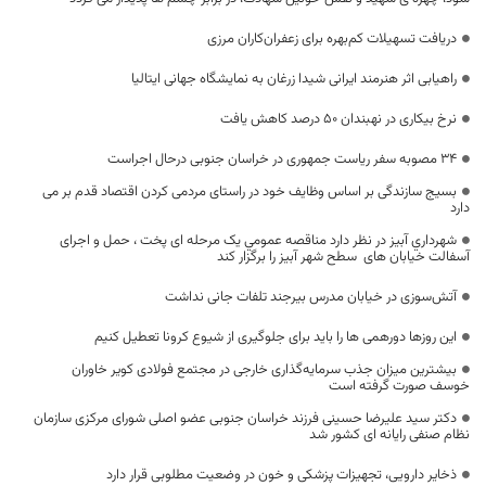
دریافت تسهیلات کم‌بهره برای زعفران‌کاران مرزی
راهیابی اثر هنرمند ایرانی شیدا زرغان به نمایشگاه جهانی ایتالیا
نرخ بیکاری در نهبندان ۵۰ درصد کاهش یافت
۳۴ مصوبه سفر ریاست جمهوری در خراسان جنوبی درحال اجراست
بسیج سازندگی بر اساس وظایف خود در راستای مردمی کردن اقتصاد قدم بر می
دارد
شهرداري آبیز در نظر دارد مناقصه عمومي یک مرحله ای پخت ، حمل و اجرای
آسفالت خیابان های سطح شهر آبیز را برگزار کند
آتش‌سوزی در خیابان مدرس بیرجند تلفات جانی نداشت
این روزها دورهمی ها را باید برای جلوگیری از شیوع کرونا تعطیل کنیم
بیشترین میزان جذب سرمایه‌گذاری خارجی در مجتمع فولادی کویر خاوران
خوسف صورت گرفته است
دکتر سید علیرضا حسینی فرزند خراسان جنوبی عضو اصلی شورای مرکزی سازمان
نظام صنفی رایانه ای کشور شد
ذخایر دارویی، تجهیزات پزشکی و خون در وضعیت مطلوبی قرار دارد