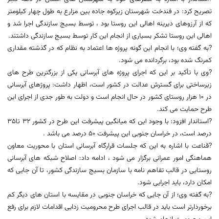
تصریح کرد: در فندخت شهرستان زیرکوه جاده بین مزارع به طول چهار کیلومتر
که از آرزوهای دیرینه اهالی این روستا بود ، توسط بسیج سازندگی اجرا شد و
اهالی این روستا تشکر بسیاری از انجام این کار توسط بسیج سازندگی داشتند.
?به گفته وی؛ با انجام این گونه پروژه ها اعتماد به نظام که در گذشته مقداری
کمرنگ شده بود، برگردانده می شود.
?وی با تأکید بر این که اجرای پروژه های آبرسانی یکی از بزرگترین طرح های
زیرساختی برای گسترش عدالت در کشور است، اظهار داشت: پروژهای آبرسانی
در 10 هزار روستای کشور در حال انجام است و دولت به طور جدی از اجرای این
طرح حمایت می کند.
?استاندار افزود: با وجود این که میانگین پیشرفت این طرح در کشور 32 تا35
درصد است، در خراسان جنوبی این پیشرفت 50 درصد می باشد .
?قناعت با اشاره به این که جلسات قرارگاه آبرسانی استان با محوریت معاون
هماهنگی امور عمرانی برگزار می شود ، ادامه داد: اصلاح شبکه های آبرسانی
روستایی در قالب تفاهم نامه با سازمان بسیج سازندگی کشور، تا آن جایی که
امکان دارد، باید اجرایی شود.
?به گفته وی؛ از آن جایی که خراسان جنوبی در مقایسه با استان های دیگر کم
برخوردارتر است باید در قالب اجرای طرح محرومیت زدایی اقدامات لازم برای رفع