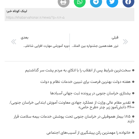
لینک کوتاه خبر:
https://khabarvahonar.ir/news/?p=81605
قبلی
بعدی
تیزر هفدهمین جشنواره بین المللی فیلم مقاومت منتشر شد
دوره آموزشی مهارت افزایی شاغلین صنعت چاپ در خراسان جنوب برگزار می شود
سخت‌ترین شرایط پس از انقلاب را با اتکای به مردم پشت سر گذاشتیم
هفته دولت بهترین فرصت برای تبیین خدمات نظام و دولت
یشتازی خراسان جنوبی در پرونده ثبت جهانی آسبادها
تقدیر مقام عالی وزارت از عملکرد جهادی معاونت آموزش ابتدایی خراسان جنوبی/
۴۶۰۰ دانش‌آموز زیر چتر «طرح حامی»
۱۸۵ بیمار هموفیلی در خراسان جنوبی تحت پوشش خدمات بیمه سلامت قرار
دارند
خانواده را مهمترین رکن پیشگیری از آسیب‌های اجتماعی