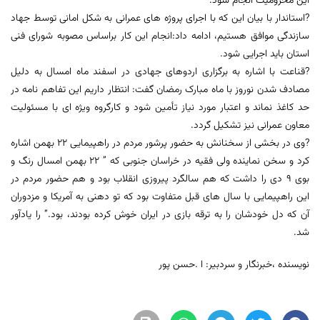
این محرومیت انجام شود.
?استاندار با بیان این که با اجرای پروژه های عمرانی به شکل امانی توسط جهاد
سازندگی موافق هستیم، ادامه داد:انجام این کار براساس مصوبه شورای فنی
استان باید اجرایی شود.
?قناعت با اشاره به برگزاری اردوهای جهادی در اسفند ماه امسال به دلیل
مصادف شدن نوروز با ماه مبارک رمضان گفت: انتظار داریم این تفاهم نامه در
حد کاغذ نماند و اعتبار مورد نیاز تأمین شود و کارگروه ویژه ای با مسئولیت
معاون عمرانی نیز تشکیل گردد.
?وی در بخشی از سخنانش به حضور پرشور مردم در راهپیمایی 22 بهمن اشاره
کرد و سخن نماینده ولی فقیه در خراسان جنوبی که ” 22 بهمن امسال رنگ و
بوی 9 دی را داشت که هم سالگرد پیروزی انقلاب بود و هم حضور مردم در
این راهپیمایی با سال های قبل متفاوت بود که تو دهنی به آمریکا و مزدوران
آن که دل خودشان را به ترقه بازی در ایران خوش کرده بودند، بود.” را یادآور
شد.
نویسنده ،خبرنگار و سردبیر: ا .حسن پور