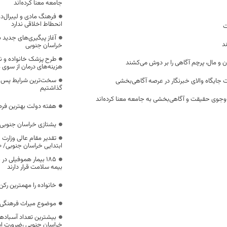
جامعه معنا کرده‌اند
فرهنگ مادی و لیبرال‌د
انحطاط اخلاقی ندارد
ت
آغاز پیگیری‌های جدید ب
د
خراسان جنوبی
طرح پزشک خانواده و 
ن و مال، پرچم آگاهی را بر دوش می‌کشند
هزینه‌های درمان از سوی
سخت‌ترین شرایط پس از 
 جایگاه والای خبرنگار در عرصه آگاهی‌بخشی
گذاشتیم
وجوی حقیقت و آگاهی‌بخشی به جامعه معنا کرده‌اند
هفته دولت بهترین فرص
یشتازی خراسان جنوبی د
تقدیر مقام عالی وزارت
ابتدایی خراسان جنوبی/ ۴۶۰۰ دانش‌آموز زیر چتر «طرح حامی»
۱۸۵ بیمار هموفیلی
بیمه سلامت قرار دارند
خانواده را مهمترین رک
موضوع میراث فرهنگی،
بیشترین تعداد آسبادها
خراسان جنوبی ،ضرورت است