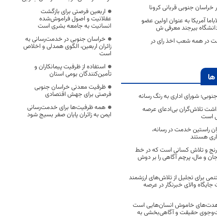
اربعین فرصتی برای بازگشت
عقلانیت و اصول فراموش‌شده
اباما آمریکا به عنوان اولین عضو
انسانیت به جامعه بشری است
انشگاه بیرجند معرفی ش
خراسان جنوبی در خدمت‌رسانی به
نت در همه شعب اخذ رای در
زائران اربعین، الگوی همدلی و اخلاص
است
استفاده از ظرفیت پیمانکاران و
تأمین‌کنندگان بومی استان
ها
ظرفیت معدنی خراسان جنوبی
فرصتی برای جهش اقتصادی
جنوبی؛ شورای اداری به رنگ رسانه
همه ظرفیت‌ها برای خدمت‌رسانی
اشت تلاش‌گران بی‌ادعای عرصه
ایمن به زائران پایان صفر بسیج شود
ی است
اران راستین خدمت در رسانه،
اری هستند
 رنج و تلاش کسانی است که در خط
 جان و مال، پرچم آگاهی را بر دوش
نمی برای تجلیل از تلاش‌های ارزشمند
ایگاه والای خبرنگار در عرصه
مجاهدت‌های خاموش انسان‌هایی است
ت‌وجوی حقیقت و آگاهی‌بخشی به