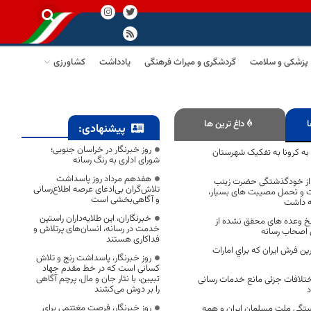
پزشکی و سلامت
گردشگری و میراث فرهنگی
یادداشت
کشاورزی
ا
داغ ترین ها
پیشنهادی:
روز خبرنگار در خراسان جنوبی؛
ان به کرونا به تفکیک شهرستان
شورای اداری به رنگ رسانه
هفدهم مرداد روز پاسداشت
 و از خودگذشتگی حضرت زینب
تلاش‌گران بی‌ادعای عرصه اطلاع‌رسانی
ت و تحمل مصیبت های بسیار،
و آگاهی‌بخشی است
گه داشت
خبرنگاران، این طلایه‌داران راستین
تلخ وعده های محقق نشده از
خدمت در رسانه، انسان‌های پرتلاش و
 اصحاب رسانه
فداکاری هستند
ن فرش ايران كه براي امارات
روز خبرنگار، پاسداشت رنج و تلاش
کسانی است که در خط مقدم جهاد
تبیین، با نثار جان و مال، پرچم آگاهی
تلافات جزئی مانع خدمات رسانی
را بر دوش می‌کشند
د
روز خبرنگار، فرصت مغتنمی برای
تگی ملت مسلمان ایران و همه