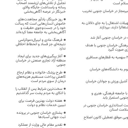
تجلیل از تلاش‌های ارزشمند اصحاب
اسلام است
رسانه و پاسداشت جایگاه والای
رمجاز در خراسان جنوبی تخریب
خبرنگار در عرصه آگاهی‌بخشی
روز خبرنگار، یادآور مجاهدت‌های
لات اشتغال را به جای دلالان به
خاموش انسان‌هایی است که رسالت
الزا دارند، بپردازند
خود را در جست‌وجوی حقیقت و
آگاهی‌بخشی به جامعه معنا کرده‌اند
 در خراسان جنوبی آغاز شد
فرهنگ مادی و لیبرال‌دموکراسی
نتیجه‌ای جز فساد و انحطاط اخلاقی
فرهنگی خراسان جنوبی با هدف
ندارد
زی صورت گیرد
آغاز پیگیری‌های جدید برای ایجاد
اختصاص روزانه ۲۱۶ سهمیه به قطارهای مسافری
منطقه آزاد تجاری صنعتی در خراسان
جنوبی
لوم به دانشگاه‌های خراسان
طرح پزشک خانواده و نظام ارجاع
کاهش پرداخت مستقیم هزینه‌های
درمان از سوی مردم است
ه آشیل ورزش و جوانان خراسان
سخت‌ترین شرایط پس از انقلاب را
با اتکای به مردم پشت سر گذاشتیم
ا جامعه فرهنگی، هنری و
بی استمرار یابد
هفته دولت بهترین فرصت برای
تبیین خدمات نظام و دولت
ت استانداری خراسان جنوبی در
لامت استان
یشتازی خراسان جنوبی در پرونده
ثبت جهانی آسبادها
ویی موفق تعطیلی کانون اصلاح
تقدیر مقام عالی وزارت از عملکرد