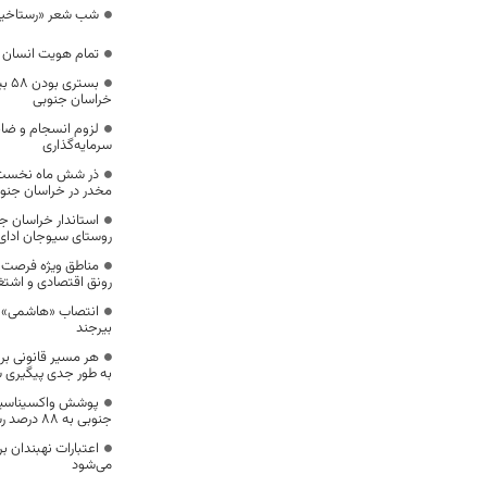
شب شعر «رستاخیز 
تمام هویت انسان 
بستر
خراسان جنوبی
لزوم انسجام و ضا
سرمایه‌گذاری
مخدر در خراسان جنو
استاندار خراسان ج
روستای سیوجان ادای 
مناطق ویژه فرصت ع
رونق اقتصادی و اشتغا
انتصاب «هاشمی» ب
بیرجند
هر مسیر قانونی بر
به طور جدی پیگیری 
جنوبی به ۸۸ درصد رسید
می‌شود