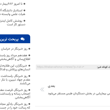
تا امروز ۶۸۲بیمار در خراسان جنوبی قربانی کرونا
استادیار دانشگاه آل
هیات علمی وابسته د
پوشش ‌کامل اینتر
دستور کار است
پربحث ترین 
روز خبرنگار در خراسان 
هفدهم مرداد روز پاسد
اطلاع‌رسانی و آگاهی‌بخش
خبرنگاران، این طلایه‌د
 کوتاه خبر:
https://khabarvahonar.ir/news/?p=65603
انسان‌های پرتلاش و فداک
روز خبرنگار، پاسداشت
مقدم جهاد تبیین، با نثار
می‌کشند
بعدی
روز خبرنگار، فرصت مغت
ی بیماریابی در بخش دستگردان طبس مستقر می‌شود
اصحاب رسانه و پاسداشت ج
آگاهی‌بخشی
روز خبرنگار، یادآور 
که رسالت خود را در جس