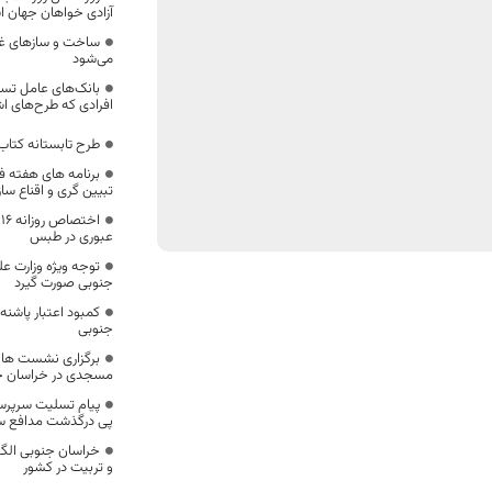
آزادی خواهان جهان 
ساخت و سازهای غی
می‌شود
بانک‌های عامل تسهی
افرادی که طرح‌های اشتغ
طرح تابستانه کتاب
برنامه های هفته 
تبیین گری و اقناع سا
عبوری در طبس
توجه ویژه وزارت ع
جنوبی صورت گیرد
کمبود اعتبار پاشن
جنوبی
برگزاری نشست ها ب
مسجدی در خراسان جنو
پیام تسلیت سرپرس
پی درگذشت مدافع س
خراسان جنوبی الگ
و تربیت در کشور