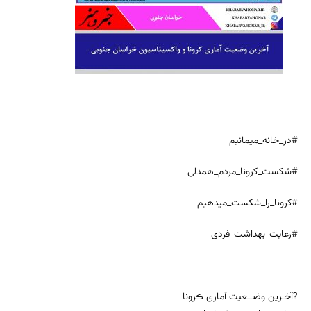
#در_خانه_میمانیم
#شکست_کرونا_مردم_همدلی
#کرونا_را_شکست_میدهیم
#رعایت_بهداشت_فردی
?آخـرین وضــعیت آماری ڪرونا