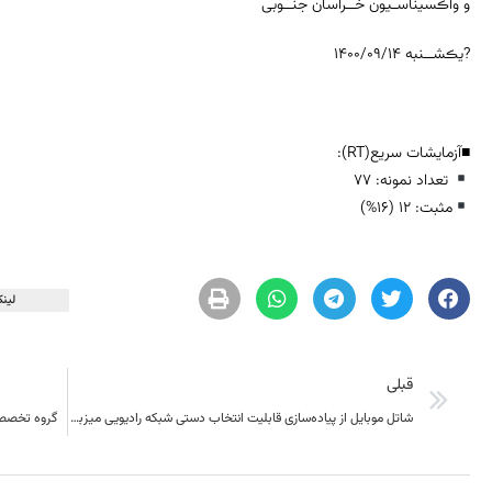
و واڪسیناسـیون خــراسان جنــوبی
?یڪشــنبه ۱۴۰۰/۰۹/۱۴
■آزمایشات سریع(RT):
تعداد نمونه: 77
مثبت: 12 (16%)
لینک
قبلی
شاتل موبایل از پیاده‌سازی قابلیت انتخاب دستی شبکه رادیویی میزبان در ۱۳ استان دیگر خبر داد
گروه‌ تخصص