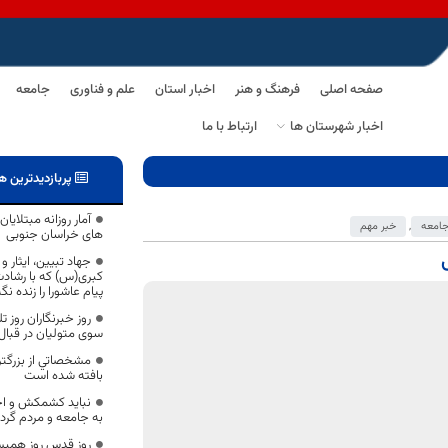
صفحه اصلی
فرهنگ و هنر
اخبار استان
علم و فناوری
جامعه
اخبار شهرستان ها
ارتباط با ما
پربازدیدترین ه
آمار روزانه مبتلای
امعه
,
خبر مهم
های خراسان جنوبی
جهاد تبیین، ایثار
کبری(س) که با رشاد
پیام عاشورا را زنده ن
روز خبرنگاران روز 
سوی متولیان در قبال
مشخصاتي از بزرگتري
بافته شده است
نباید کشمکش و اخ
به جامعه و مردم گرد
روز قدس روز همبس