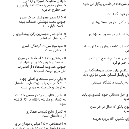
جهادی معاونت آموزش ابتدایی
شن‌ها» در طبس برگزار می شود
خراسان جنوبی/ ۴۶۰۰ دانش‌آموز زیر
چتر «طرح حامی»
در فرهنگ است
۱۸۵ بیمار هموفیلی در خراسان
جنوبی تحت پوشش خدمات بیمه
ی بودن ۵۸ بیمار کرونا در بیمارستان‌های
سلامت قرار دارند
خانواده را مهمترین رکن پیشگیری از
بطه‌مندی در صدور مجوزهای
آسیب‌های اجتماعی
موضوع میراث فرهنگی، امری
ذر شش ماه نخست سال ،کشف بیش از ۴۰ تن مواد
فرابخشی است
بی
بیشترین تعداد آسبادها در میان
نوبی به مقام شامخ شهدا در
سه استان شرقی کشور در خراسان
احترام کرد
جنوبی ،ضرورت استفاده از اعتبارات
ظیم برای جذب سرمایه‌گذار،در
ملی برای مرمت آسبادها
ل پایدار استان نقش مؤثری دارد
یکی از سیاست‌های اصلی جهاد
ه ریاست دانشگاه صنعتی
دانشگاهی تبدیل مزیت‌های منطقه‌ای
به ثروت و خدمت به مردم است
ای حل مسائل حوزه کشاورزی باید
علم و فناوری باید در مسیر خدمت
شود
به انسان و مقابله با ظلم به کار گرفته
شود
پوشش واکسیناسیون بالای ۱۲ سال در خراسان
کنترل ملخ نیازمند همکاری
فرامنطقه‌ای است
اعتبارات نهبندان برای تکمیل ۱۱۳ پروژه هزینه
اختصاص 2500 میلیارد تومان برای
توسعه راه‌های دوبانده خراسان جنوبی