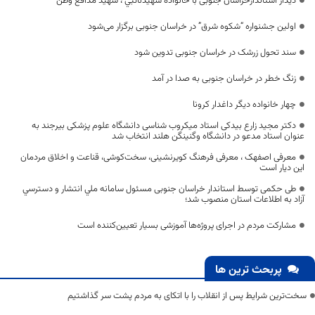
دیدار استاندارخراسان جنوبی با خانواده شهیدنائبي ، شهید مدافع وطن
اولین جشنواره “شکوه شرق” در خراسان جنوبی برگزار می‌شود
سند تحول زرشک در خراسان جنوبی تدوین شود
زنگ خطر در خراسان جنوبی به صدا در آمد
چهار خانواده دیگر داغدار کرونا
دکتر مجید زارع بیدکی استاد میکروب شناسی دانشگاه علوم پزشکی بیرجند به
عنوان استاد مدعو در دانشگاه وگنینگن هلند انتخاب شد
معرفی اصفهک ، معرفی فرهنگ کویرنشینی، سخت‌کوشی، قناعت و اخلاق مردمان
این دیار است
طی حکمی توسط استاندار خراسان جنوبی مسئول سامانه ملي انتشار و دسترسي
آزاد به اطلاعات استان منصوب شد؛
مشارکت مردم در اجرای پروژه‌ها آموزشی بسیار تعیین‌کننده است
پربحث ترین ها
سخت‌ترین شرایط پس از انقلاب را با اتکای به مردم پشت سر گذاشتیم