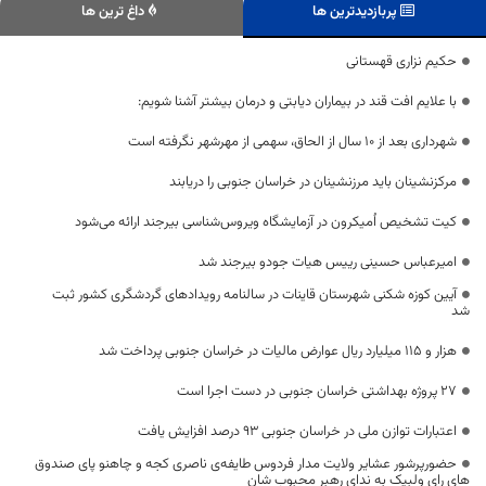
پربازدیدترین ها
داغ ترین ها
حکیم نزاری قهستانی
با علایم افت قند در بیماران دیابتی و درمان بیشتر آشنا شویم:
شهرداری بعد از ۱۰ سال از الحاق، سهمی از مهرشهر نگرفته است
مرکزنشینان باید مرزنشینان در خراسان جنوبی را دریابند
کیت تشخیص اُمیکرون در آزمایشگاه ویروس‌شناسی بیرجند ارائه می‌شود
امیرعباس حسینی رییس هیات جودو بیرجند شد
آیین کوزه شکنی شهرستان قاینات در سالنامه رویدادهای گردشگری کشور ثبت
شد
هزار و ۱۱۵ میلیارد ریال عوارض مالیات در خراسان جنوبی پرداخت شد
۲۷ پروژه بهداشتی خراسان جنوبی در دست اجرا است
اعتبارات توازن ملی در خراسان جنوبی ۹۳ درصد افزایش یافت
حضورپرشور عشایر ولایت مدار فردوس طایفه‌ی ناصری کجه و چاهنو پای صندوق
های رای ولبیک به ندای رهبر محبوب شان