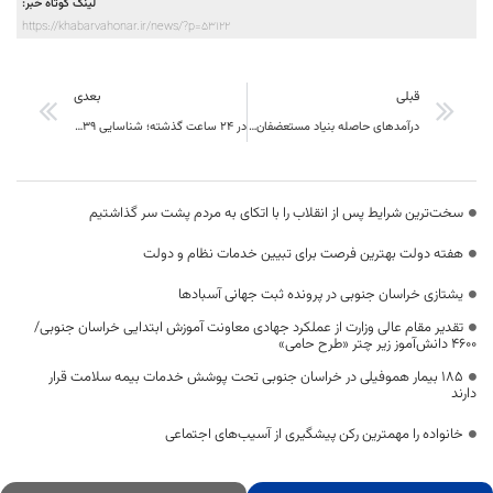
لینک کوتاه خبر:
https://khabarvahonar.ir/news/?p=53122
قبلی
بعدی
درآمد‌های حاصله بنیاد مستعضفان باید در زمینه توسعه استان سرمایه گذاری شود
در 24 ساعت گذشته؛ شناسایی 39 بیمار جدید کرونا در خراسان جنوبی
سخت‌ترین شرایط پس از انقلاب را با اتکای به مردم پشت سر گذاشتیم
هفته دولت بهترین فرصت برای تبیین خدمات نظام و دولت
یشتازی خراسان جنوبی در پرونده ثبت جهانی آسبادها
تقدیر مقام عالی وزارت از عملکرد جهادی معاونت آموزش ابتدایی خراسان جنوبی/
۴۶۰۰ دانش‌آموز زیر چتر «طرح حامی»
۱۸۵ بیمار هموفیلی در خراسان جنوبی تحت پوشش خدمات بیمه سلامت قرار
دارند
خانواده را مهمترین رکن پیشگیری از آسیب‌های اجتماعی