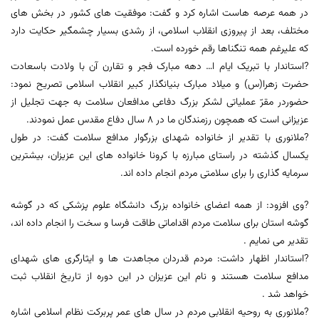
در همه عرصه هاست اشاره کرد و گفت: موفقیت های کشور در بخش های
مختلف، بعد از پیروزی انقلاب اسلامی، از رشدی بسیار چشمگیر حکایت دارد
که علیرغم همه تنگناها رقم خورده است.
?استاندار با تبریک ایام ا… دهه مبارک فجر و تقارن آن با ولادت باسعادت
حضرت زهرا(س) و میلاد مبارک بنیانگذار کبیر انقلاب اسلامی تصریح نمود:
حضوردر مقرّ عملیاتی لشکر بزرگ دفاعی مدافعان سلامت به جهت تجلیل از
عزیزانی است که همچون رزمندگان ما در ۸ سال دفاع مقدس عمل نمودند.
?ملانوری با تقدیر از خانواده شهدای بزرگوار مدافع سلامت گفت: در طول
یکسال گذشته در راستای مبارزه با کرونا خانواده های این عزیزان، بیشترین
سرمایه گذاری را برای سلامتی مردم انجام داده اند.
?وی افزود: از همه اعضای خانواده بزرگ دانشگاه علوم پزشکی که در گوشه
گوشه استان برای سلامت مردم اقداماتی طاقت فرسا و سخت را انجام داده اند،
تقدیر می نمایم .
?استاندار اظهار داشت: مردم قدردان مجاهدت ها و ایثارگری های شهدای
مدافع سلامت هستند و نام این عزیزان در این دوره از تاریخ انقلاب ثبت
خواهد شد .
?ملانوری به روحیه انقلابی مردم در سال های عمر پربرکت نظام اسلامی اشاره