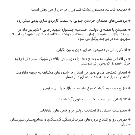
نماینده قائنات: محصول زرشک کشاورزان در حال از بین رفتن است
پژوهش‌های معلمان خراسان جنوبی به سمت کاربردی سازی بومی پیش رود
همزمان با هفته ی دولت، اختتامیه جشنواره شهید رجایی 9 شهریور ماه در
بیرجند برگزار می شودهمزمان با هفته ی دولت، اختتامیه جشنواره شهید رجایی 9
شهریور ماه در بیرجند برگزار می شود
اطلاع رسانی درخصوص اهدای خون بدون نگرانی
در اقدامی شایسته مجتمع 1500 واحدی ارتش واقع در شهرک امام علی (ع) به
جرگه خطوط اتوبوس رانی پیوست
اهدای کمک‌ها مردم غیور این استان به شیوه‌های مختلف به جبهه مقاومت
،گذشتن از زیارت خانه خدا تااهدای دام عشایر
توزیع نامحدود گوشت مرغ منجمد در بازار خراسان جنوبی
۹۲ زندانی غیر عمد در خراسان جنوبی آزاد شدند
ممنوعیت استفاده از امکانات دولتی برای نامزد‌های انتخابات
بهره‌برداری و افتتاح پروژه‌های میراث‌‌فرهنگی، گردشگری و صنایع‌دستی شهرستان
سرایان