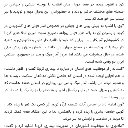
کرد و افزود: مردم در همه دوران های انقلاب با روحیه انقلابی و جهادی در
صحنه های مختلف حاضر بودند و با حضورشان این بحران مهم و نوپدید را نیز
پشت سر خواهند گذاشت.
?وی با اشاره به پیش بینی های جهانی در خصوص آمار فوتی های کشورمان در
کرونا و رسیدن آن به رقم هزار فوتی روزانه، تصریح نمود: میزان ابتلا های کرونا
در کشورهای آمریکایی و اروپایی که خود را طلایه دار علوم و تکنولوژی و داعیه
دار پیشرفت و توسعه در سطح جهان می دانند بر همان میزان پیش بینی
شده، در حال پیشرفت می باشد اما امروز آمار مرگ و میر در جمهوری اسلامی
ایران دو رقمی شده است.
?استاندار از موفقیت های استان در مبارزه با بیماری کرونا گفت و اظهار داشت:
با هم افزایی ایجاد شده در استان که حاصل تلاش مدافعان سلامت ، رسانه ها
و عموم مردم می باشد، آمار مرگ و میر این بیماری در استان هفته هاست که
به کمترین میزان خود در طول یکسال اخیر و به صفر یا نهایتاً یک یا دو نفر در
روز رسیده است.
?وی ادامه داد:بر اساس آیات شریف قرآن کریم اگر کسی یک نفر را زنده کند ،
گویی جامعه بشری را زنده کرده و بالعکس، لذا با این اعتقاد همه کمک کردند
تا مردم در سلامت و آرامش به سر ببرند.
?ملانوری به موفقیت کشورمان در مدیریت بیماری کرونا اشاره کرد و گفت: