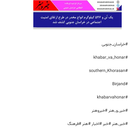
#خراسان_جنوبی
#khabar_va_honar
#southern_Khorasan
#Birjand
#khabarvahonar
#خبر_و_هنر #خبروهنر
#خبر_هنر #خبر #اخبار #هنر #فرهنگ