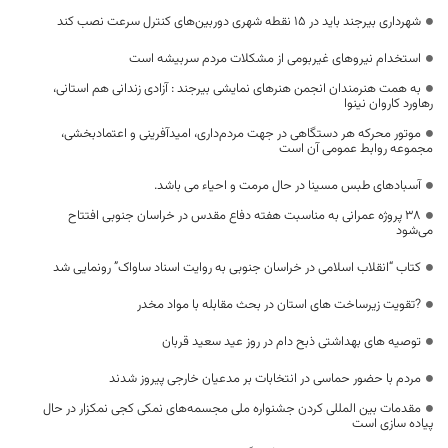
شهرداری بیرجند باید در ۱۵ نقطه شهری دوربین‌های کنترل سرعت نصب کند
استخدام نیروهای غیربومی از مشکلات مردم سربیشه است
به همت هنرمندان انجمن هنرهای نمایشی بیرجند : آزادی زندانی هم استانی،
رهاورد کاروان نینوا
موتور محرکه هر دستگاهی در جهت مردم‌داری، امیدآفرینی و اعتمادبخشی،
مجموعه روابط عمومی آن است
آسبادهای طبس مسینا در حال مرمت و احیاء می باشد.
۳۸ پروژه عمرانی به مناسبت هفته دفاع مقدس در خراسان جنوبی افتتاح
می‌شود
کتاب “انقلاب اسلامی در خراسان جنوبی به روایت اسناد ساواک” رونمایی شد
?تقویت زیرساخت های استان در بحث مقابله با مواد مخدر
توصیه های بهداشتی ذبح دام در روز عید سعید قربان
مردم با حضور حماسی در انتخابات بر مدعیان خارجی پیروز شدند
مقدمات بین المللی کردن جشنواره ملی مجسمه‌های نمکی کجی نمکزار در حال
پیاده سازی است