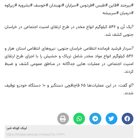
#بیرجند #قاین #طبس #فردوس #سرایان #نهبندان #خوسف #بشرویه #زیرکوه
#درمیان #سربیشه
?یک تُن و ۵۴۶ کیلوگرم انواع مخدر در طرح ارتقای امنیت اجتماعی در خراسان
جنوبی کشف شد.
?سردار فرشید فرمانده انتظامی خراسان جنوبی: نیرو‌های انتظامی استان هزار و
۵۴۶ کیلوگرم انواع مواد مخدر شامل تریاک و حشیش را با اجرای طرح ارتقای
امنیت اجتماعی در عملیات هایی جداگانه در مناطق عمومی کشف و ضبط
کردند.
?او گفت: در این عملیات‌ها ۶۵ قاچاقچی دستگیر و ۱۰ دستگاه خودرو توقیف
شدند.
لینک کوتاه خبر:
https://khabarvahonar.ir/news/?p=69429