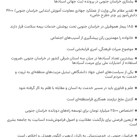
یشتازی خراسان جنوبی در پرونده ثبت جهانی آسبادها
تقدیر مقام عالی وزارت از عملکرد جهادی معاونت آموزش ابتدایی خراسان جنوبی/ ۴۶۰۰
دانش‌آموز زیر چتر «طرح حامی»
۱۸۵ بیمار هموفیلی در خراسان جنوبی تحت پوشش خدمات بیمه سلامت قرار دارند
خانواده را مهمترین رکن پیشگیری از آسیب‌های اجتماعی
موضوع میراث فرهنگی، امری فرابخشی است
بیشترین تعداد آسبادها در میان سه استان شرقی کشور در خراسان جنوبی ،ضرورت
استفاده از اعتبارات ملی برای مرمت آسبادها
یکی از سیاست‌های اصلی جهاد دانشگاهی تبدیل مزیت‌های منطقه‌ای به ثروت و
خدمت به مردم است
علم و فناوری باید در مسیر خدمت به انسان و مقابله با ظلم به کار گرفته شود
کنترل ملخ نیازمند همکاری فرامنطقه‌ای است
اختصاص 2500 میلیارد تومان برای توسعه راه‌های دوبانده خراسان جنوبی
اربعین فرصتی برای بازگشت عقلانیت و اصول فراموش‌شده انسانیت به جامعه بشری
است
خراسان جنوبی در خدمت‌رسانی به زائران اربعین، الگوی همدلی و اخلاص است