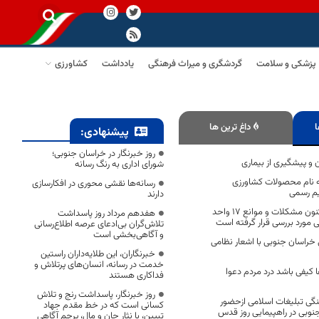
پزشکی و سلامت
گردشگری و میراث فرهنگی
یادداشت
کشاورزی
ا
داغ ترین ها
پیشنهادی:
روز خبرنگار در خراسان جنوبی؛
 و پیشگیری از بیماری
شورای اداری به رنگ رسانه
به نام محصولات کشاورزی
رسانه‌ها نقشی محوری در افکارسازی
یم رسمی
دارند
از ابتدای امسال تاکنون مشکلات و موانع ۱۷ واحد
هفدهم مرداد روز پاسداشت
 مورد بررسی قرار گرفته است
تلاش‌گران بی‌ادعای عرصه اطلاع‌رسانی
و آگاهی‌بخشی است
راسان جنوبی با اشعار نظامی
خبرنگاران، این طلایه‌داران راستین
خدمت در رسانه، انسان‌های پرتلاش و
کیفی باشد درد مردم دعوا
فداکاری هستند
روز خبرنگار، پاسداشت رنج و تلاش
گی تبلیغات اسلامی ازحضور
کسانی است که در خط مقدم جهاد
نوبی در راهپیمایی روز قدس
تبیین، با نثار جان و مال، پرچم آگاهی