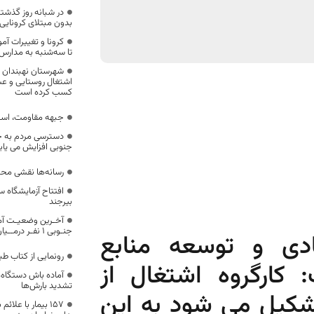
بدون مبتلای کرونایی
کرونا و تغییرات آم
تا سه‌شنبه به مدارس
شهرستان نهبندان د
اشتغال روستایی و عش
کسب کرده است
جبهه مقاومت، اسلا
دسترسی مردم به خ
جنوبی افزایش می یاب
رسانه‌ها نقشی محور
افتتاح آزمایشگاه س
بیرجند
آخـرین وضعیـت آما
جنـوبی 1 نفـر درمــیان
دی و توسعه منابع
رونمایی از کتاب ط
 کارگروه اشتغال از
آماده باش دستگاه‌
تشدید بارش‌ها
تشکیل می شود به این
157 بیمار با علا