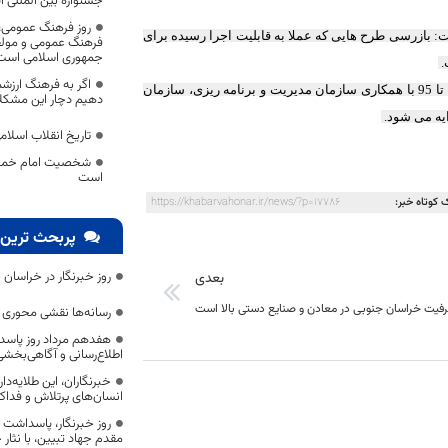
جشنواره بین المللی آ
روز فرهنگ عمومی، 
: بازرسی طرح هایی که عملا به قابلیت اجرا رسیده برای
فرهنگ عمومی و مولف
جمهوری اسلامی است
.
اگر به فرهنگ ارزش
وی گفت: طرح پژوهشی برای بررسی عملکرد استان در تامین مالی سال های 90 تا 95 با همکاری سازمان مدیریت و برنامه ریزی، سازمان
دهیم دچار این مشکل
ایه می شود.
تاریخ انقلاب اسلام
شخصیت امام خمینی
است
 کوتاه خبر:
https://khabarvahonar.ir/news/?p=17786
پربحث ترین 
روز خبرنگار در خراسان 
بعدی
فیت خراسان جنوبی در معادن و صنایع دستی بالا است
رسانه‌ها نقشی محوری در
هفدهم مرداد روز پاسد
اطلاع‌رسانی و آگاهی‌بخش
خبرنگاران، این طلایه‌د
انسان‌های پرتلاش و فداک
روز خبرنگار، پاسداشت
مقدم جهاد تبیین، با نثار