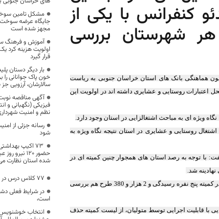
های خراسان جنوبی 
و کنفرانس با یکی از
جایگاه عرضه سوخت در
 هر شهرستان بررسی
مجهز شده است
آموزش و فرهنگ سا
اولویت هزینه کرد یک
قرار گیرد
بار دیگر دستان پل
خون پاک جوانانی را 
ن هماهنگی بانک های استان خراسان جنوبی به ریاست
سالارشان، آرزویی جز
ل اعتبارات روستایی و عشایری داشته اند در اولویت این
آگهی مناقصه نوبت
فیزیکی (نگهبانی و انت
نظم و امنیت شهرداری
اه ویژه ای به مباحث اشتغالزایی در استان وجود دارد.
رسانه جزئی از ام
د تومان انعقاد قرارداد طرح اشتغال روستایی و عشایری در استان نتیجه نگاه ویژه به
شود
۷۳ اکیپ بهداشت
حضور ۱۲۰ نیرو
: با توجه به رصد استان های همجوار چنین کمیته ای در
شده استان نظارت می‌
 نهادینه شد.
۷۷ کلاس درس در خراسان جنوبی افتتاح می‌شود
عابدی افزود: 703 میلیارد تومان برای طرح های مصوب و معرفی شده به بانک ها در کمیته پنج نفره رسیدگی و 2 هزار و 380 طرح هم بررسی
در شرایط فعلی دش
است،
ایی با قابلیت اجرایی توسط متولیان، از لیست کمیته حذف
انتخاب خوشنویس ب