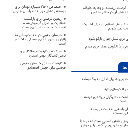
یات
اختصاص 2500 میلیارد تومان برای
فرصت ارزشمند توجه به جایگاه
توسعه راه‌های دوبانده خراسان جنوبی
ه های آن در نظام مقدس
اربعین فرصتی برای بازگشت
عقلانیت و اصول فراموش‌شده
مند و غنی اسلامی و دینی اهمیت
انسانیت به جامعه بشری است
ات نمی شویم
خراسان جنوبی در خدمت‌رسانی به
ی برای نسل جوان بازگو شود
زائران اربعین، الگوی همدلی و اخلاص
است
(ره) الگویی عملی برای مردم
استفاده از ظرفیت پیمانکاران و
تأمین‌کنندگان بومی استان
ظرفیت معدنی خراسان جنوبی
ها
فرصتی برای جهش اقتصادی
جنوبی؛ شورای اداری به رنگ رسانه
 افکارسازی دارند
اشت تلاش‌گران بی‌ادعای عرصه
ی است
اران راستین خدمت در رسانه،
اری هستند
 رنج و تلاش کسانی است که در خط
 جان و مال، پرچم آگاهی را بر دوش