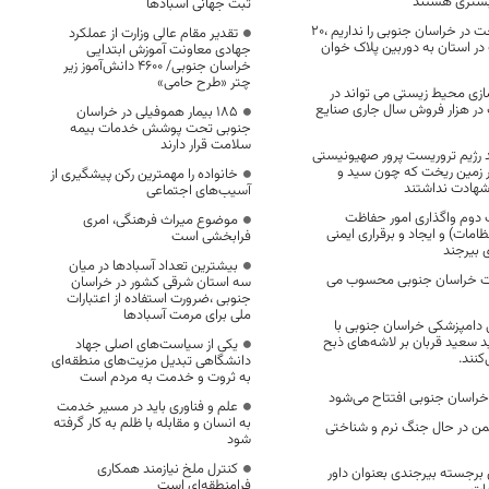
بستری هستند
ثبت جهانی آسبادها
مشکل تامین سوخت در خراسان جنوبی را نداریم ،۲۰
تقدیر مقام عالی وزارت از عملکرد
 استان به دوربین پلاک خوان
جهادی معاونت آموزش ابتدایی
خراسان جنوبی/ ۴۶۰۰ دانش‌آموز زیر
چتر «طرح حامی»
زی محیط زیستی می تواند در
 در هزار فروش سال جاری صنایع
۱۸۵ بیمار هموفیلی در خراسان
جنوبی تحت پوشش خدمات بیمه
سلامت قرار دارند
ید رژیم تروریست پرور صهیونیستی
بر زمین ریخت که چون سید و
خانواده را مهمترین رکن پیشگیری از
 شهادت نداشتند
آسیب‌های اجتماعی
 دوم واگذاری امور حفاظت
موضوع میراث فرهنگی، امری
ظامات) و ایجاد و برقراری ایمنی
فرابخشی است
 بیرجند
بیشترین تعداد آسبادها در میان
نیت خراسان جنوبی محسوب می
سه استان شرقی کشور در خراسان
جنوبی ،ضرورت استفاده از اعتبارات
ملی برای مرمت آسبادها
ی دامپزشکی خراسان جنوبی با
 روز عید سعید قربان بر لاشه‌های ذبح
یکی از سیاست‌های اصلی جهاد
کنند.
دانشگاهی تبدیل مزیت‌های منطقه‌ای
به ثروت و خدمت به مردم است
علم و فناوری باید در مسیر خدمت
به انسان و مقابله با ظلم به کار گرفته
من در حال جنگ نرم و شناختی
شود
کنترل ملخ نیازمند همکاری
رجسته بیرجندی بعنوان داور
فرامنطقه‌ای است