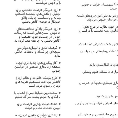
را بر دوش می‌کشند
در شبانه روز گذشته ۹ شهرستان خراسان جنوبی
 جدید
روز خبرنگار، فرصت مغتنمی برای
تجلیل از تلاش‌های ارزشمند اصحاب
وزشی ،دانش‌آموزان روزهای شنبه
رسانه و پاسداشت جایگاه والای
 خراسان جنوبی می‌روند
خبرنگار در عرصه آگاهی‌بخشی
ر حوزه نظارت بر طرح های
روز خبرنگار، یادآور مجاهدت‌های
ایری، رتبه نخست را در استان
خاموش انسان‌هایی است که رسالت
خود را در جست‌وجوی حقیقت و
آگاهی‌بخشی به جامعه معنا کرده‌اند
م را شکست‌ناپذیر کرده است
فرهنگ مادی و لیبرال‌دموکراسی
دمات بیمارستانی در خراسان
نتیجه‌ای جز فساد و انحطاط اخلاقی
د
ندارد
آغاز پیگیری‌های جدید برای ایجاد
ی در افکارسازی دارند
منطقه آزاد تجاری صنعتی در خراسان
جنوبی
یار در دانشگاه علوم پزشکی
طرح پزشک خانواده و نظام ارجاع
کاهش پرداخت مستقیم هزینه‌های
ری بیـماری ڪرونا در خـراسان
درمان از سوی مردم است
سخت‌ترین شرایط پس از انقلاب را
بس شهری که بود
با اتکای به مردم پشت سر گذاشتیم
های اجرایی خراسان جنوبی در پی
هفته دولت بهترین فرصت برای
تبیین خدمات نظام و دولت
ئم بیماری حاد تنفسی در بیمارستان
یشتازی خراسان جنوبی در پرونده