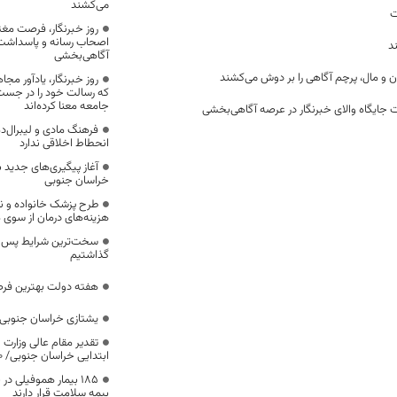
می‌کشند
ت
روز خبرنگار، فرصت مغت
اصحاب رسانه و پاسداشت ج
د
آگاهی‌بخشی
ن و مال، پرچم آگاهی را بر دوش می‌کشند
روز خبرنگار، یادآور 
که رسالت خود را در جس
جامعه معنا کرده‌اند
 جایگاه والای خبرنگار در عرصه آگاهی‌بخشی
فرهنگ مادی و لیبرال‌د
انحطاط اخلاقی ندارد
آغاز پیگیری‌های جدید ب
خراسان جنوبی
طرح پزشک خانواده و 
هزینه‌های درمان از سوی
سخت‌ترین شرایط پس از 
گذاشتیم
هفته دولت بهترین فرص
یشتازی خراسان جنوبی د
تقدیر مقام عالی وزارت
ابتدایی خراسان جنوبی/ ۴۶۰۰ دانش‌آموز زیر چتر «طرح حامی»
۱۸۵ بیمار هموفیلی
بیمه سلامت قرار دارند