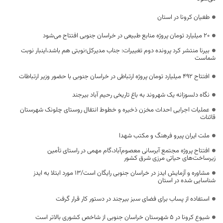
طغیان کرونا در استان
۲۰ میلیارد تومان پروژه منابع طبیعی در خراسان جنوبی افتتاح می‌شود
بیرنا منتشر کرد پرونده دوم تغییرات: جناب مدیرکل؛نوبتی هم باشد،اینبار نوبت
شماست
افتتاح ۴۹۲ میلیارد تومان پروژه ارتباطی در خراسان جنوبی با حضور وزیر ارتباطات
نگاه دلسوزانه یک شهروند به باغ تاریخی رحیم آباد بیرجند
عملیات اجرایی احداث مخزن ذخیره و خطوط انتقال روستای چلونک شهرستان
قائنات
ملت ایران پیرو فرهنگ و مکتب شهدا
افتتاح پروژه مجتمع آبرسانی معصوم‌آباد،گام مهمی در راستای تأمین
زیرساخت‌های حیاتی مرزی شرق کشور
مشاوره و آزمایش ایدز در خراسان جنوبی رایگان است/۱۳ مورد ابتلا به ایدز
شناسایی شده در استان
استفاده از پساب برای فضای سبز بیرجند در دستور کار قرار گرفت
شیوع کرونا در ۵ شهرستان خراسان جنوبی از شاخص کشوری بالاتر است