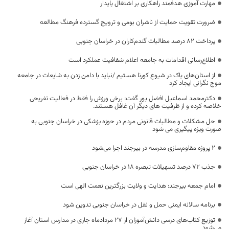
مهارت آموزی هدفمند راهکاری بر اشتغال پایدار
ضرورت تقویت حمایت از ناشران بومی و ترویج گسترده فرهنگ مطالعه
پرداخت ۸۲ درصد مطالبات گندم‌کاران در خراسان جنوبی
اطلاع‌رسانی اقدامات به جامعه اعلام شفافیت عملکرد است
از استان‌های پاک در شیوع کورنا هستیم /نباید با دامن زدن به شایعات در جامعه
موج نگرانی ایجاد کرد
دکترمحمد اسماعیل افضل پور گفت: برخی ورزش را فقط در فعالیت تفریحی
خلاصه کرده و از ظرفیت های دیگر آن غافل هستند.
حل مشکلات و مطالبات قانونی مردم در حوزه پزشکی در خراسان جنوبی به
صورت ویژه پیگیری می شود
۲ پروژه مقاوم‌سازی مدرسه در بیرجند اجرا می‌شود
جذب ۷۲ درصد تسهیلات تبصره ۱۸ در خراسان جنوبی
امام جمعه بیرجند: هدایت و ولایت بزرگترین نعمت الهی است
برنامه سالانه ایمنی حمل و نقل در خراسان جنوبی تدوین شود
توزیع کتاب‌های درسی دانش‌آموزان از ۲۷ مردادماه جاری در مدارس استان آغاز
می‌شود