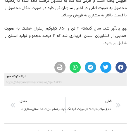
افزایش یافته است از طرفی سه ماه به کشاورز فرصت داده شده تا زمانیکه
محصول به صورت امانی در اختیار سازمان قرار دارد در صورت امکان محصول را
با قیمت بالاتر به مشتری به فروش برساند.
وی یادآور شد: سال گذشته ۲ تن و ۸۵۰ کیلوگرم زعفران خشک به صورت
حمایتی از کشاورزان استان خریداری شد که ۲ درصد مجموع تولید استان را
شامل می‌شود.
لینک کوتاه خبر:
https://khabarvahonar.ir/news/?p=48266
قبلی
بعدی
ابلاغ مراتب ثبت 9 اثر میراث فرهنگی ناملموس به خراسان جنوبی
درکنار تمام مزیت ها استان،منابع انسانی بزرگترین ظرفیت خراسان جنوبی است