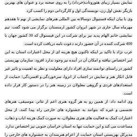
نمایش بسیار زیبای هئوروتات(خرداد) را به روی صحنه برد و عنوان های بهترین
بازیگر نقش اول زن، نویسندگی اول و کارگردانی دوم را کسب کرد.
وی با بیان اینکه فستیوال دوسالانه بین المللی هنرهای نمایشی از نهم تا هفدهم
مهرماه سال جاری در شهر ایروان کشور ارمنستان برگزار می شود گفت: تیم
نمایشی خانم الهام پدید نیز برای شرکت در این فیستوال که 30 کشور جهان با
400 شرکت کننده در آن حضور دارند دعوت نامه دریافت کرده است.
عرب نژاد با تاکید بر اینکه تاکنون هیچ هزینه ای از محل اعتبارات استان به این
امر اختصاص نیافته و امکان آن در آینده نیز وجود ندارد افزود: سازمان بهزیستی
کشور در راستای توانمند سازی افراد دارای معلولیت و نظر به اهمیت و تاثیر غیر
قابل انکار هنر و نمایش در اجتناب از انزوا، سرخوردگی و افسردگی؛ حمایت از
استعدادهای فردی و گروهی معلولان در زمینه هنر را در دستور کار قرار داده
است.
وی ادامه داد: از همین رو به هر گروه هنری اعم از تئاتر، موسیقی، هنرهای
تجسمی و غیره که بتوانند به جشنواره های خارجی راه پیدا کنند، از محل
اعتبارات کمک به فعالیت های هنری معلولان، به صورت کمک هزینه ایاب و ذهاب،
مساعدت می کند و این حمایت تنها به استان خراسان جنوبی نیز اختصاص ندارد.
مدیرکل بهزیستی استان حمایت از اعزام هنرمندان به جشنواره های خارجی را