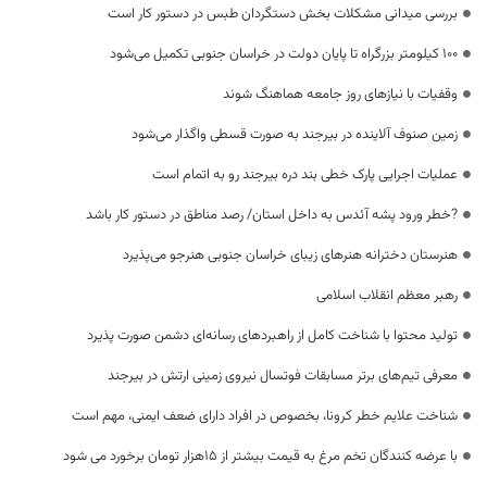
بررسی میدانی مشکلات بخش دستگردان طبس در دستور کار است
۱۰۰ کیلومتر بزرگراه تا پایان دولت در خراسان جنوبی تکمیل می‌شود
وقفیات با نیازهای روز جامعه هماهنگ شوند
زمین صنوف آلاینده در بیرجند به صورت قسطی واگذار می‌شود
عملیات اجرایی پارک خطی بند دره بیرجند رو به اتمام است
?خطر ورود پشه آئدس به داخل استان/ رصد مناطق در دستور کار باشد
هنرستان دخترانه هنر‌های زیبای خراسان جنوبی هنرجو می‌پذیرد
رهبر معظم انقلاب اسلامی
تولید محتوا با شناخت کامل از راهبردهای رسانه‌ای دشمن صورت پذیرد
معرفی تیم‌های برتر مسابقات فوتسال نیروی زمینی ارتش در بیرجند
شناخت علایم خطر کرونا، بخصوص در افراد دارای ضعف ایمنی، مهم است
با عرضه کنندگان تخم مرغ به قیمت بیشتر از 15هزار تومان برخورد می شود