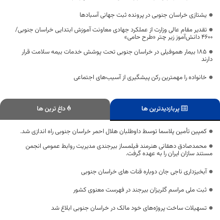
یشتازی خراسان جنوبی در پرونده ثبت جهانی آسبادها
تقدیر مقام عالی وزارت از عملکرد جهادی معاونت آموزش ابتدایی خراسان جنوبی/
۴۶۰۰ دانش‌آموز زیر چتر «طرح حامی»
۱۸۵ بیمار هموفیلی در خراسان جنوبی تحت پوشش خدمات بیمه سلامت قرار
دارند
خانواده را مهمترین رکن پیشگیری از آسیب‌های اجتماعی
پربازدیدترین ها
داغ ترین ها
کمپین تأمین پلاسما توسط داوطلبان هلال احمر خراسان جنوبی راه اندازی شد.
محمدصادق دهقانی هنرمند فیلمساز بیرجندی مدیریت روابط عمومی انجمن
مستند سازان ایران را به عهده گرفت.
آبخیزداری ناجی جان دوباره قنات های خراسان جنوبی
ثبت ملی مراسم گلریزان بیرجند در فهرست معنوی کشور
تسهیلات ساخت پروژه‌های خود مالک در خراسان جنوبی ابلاغ شد