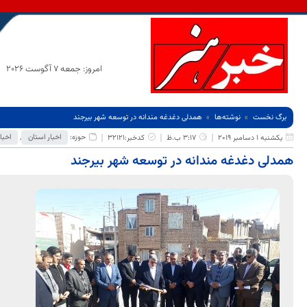
امروز: جمعه 7 آگوست 2026
برگ نخست
نوشته‌ها
همدلی دغدغه مندانه در توسعه شهر بیرجند
حوزه:
اخبار استان
,
اخبا
یکشنبه 1 دسامبر 2019
3:17 ب.ظ
کدخبر:32121
همدلی دغدغه مندانه در توسعه شهر بیرجند