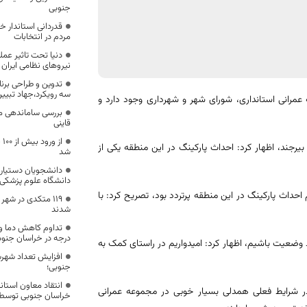
جنوبی
قدردانی استاندار خ
مردم در انتخابات
دنیا تحت تاثیر عم
نیروهای نظامی ایران
تدوین و طراحی برن
سه رویکرد،جهاد تبیین 
مرانی استانداری، شورای شهر و شهرداری وجود دارد و
بررسی ساماندهی م
قاینی
از
‌زنی پارکینگ طبقاتی بیرجند، اظهار کرد: احداث پارکینگ در این منطقه یکی از
شد
دانشجویان دستیا
دانشگاه علوم پزشکی 
 احداث پارکینگ در این منطقه پرتردد بود، تصریح کرد: با
۱۱۹ متکدی در شه
شدند
درجه در خراسان جنوب
ود وضعیت باشیم، اظهار کرد: امیدواریم در راستای کمک به
افزایش تعداد شهرس
جنوبی؛
انتقاد معاون استان
ر شرایط فعلی همدلی بسیار خوبی در مجموعه عمرانی
خراسان جنوبی توسط ت