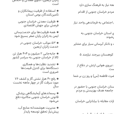
زائران اربعین، الگوی همدلی و اخلاص
است
ه نیاز به فرهنگ سازی دارد
استفاده از ظرفیت پیمانکاران و
 مردم خراسان جنوبی از اقدام
تأمین‌کنندگان بومی استان
ظرفیت معدنی خراسان جنوبی
جتماعی به فرماندهی واحد نیاز
فرصتی برای جهش اقتصادی
همه ظرفیت‌ها برای خدمت‌رسانی
ی استان خراسان جنوبی به
ایمن به زائران پایان صفر بسیج شود
‌شوند
53 موکب خراسان جنوبی در
تانکر آبرسانی سیار برای عشایر
خدمت زائران اربعین
جابه‌جایی 2 میلیون و 404 هزار تن
تکمیل پایگاه امداد کوهستان بیرجند نیازمند ۵
کالا از خراسان جنوبی به سراسر کشور
تشدید نظارت‌ها و همکاری
نیروی هوایی ارتش در دفاع از
دستگاه‌ها برای کنترل قیمت‌ها
است
ضروری است
رت فاطمه (س) و روز زن بر شما
رفع 40 هزار نشتی گاز و کشف 76
مورد سرقت گاز در چهار ماهه نخست
سال
تان خراسان جنوبی با حضور در
جامعه هدف بهزیستی و مردم
پسماندهای آزمایشگاهی پزشکی
قانونی خراسان جنوبی مکانیزه دفع
می‌شود
ات مقابله با بیابانزایی خراسان
مدیریت هوشمندانه منابع آب،
پیش‌نیاز تحقق توسعه پایدار