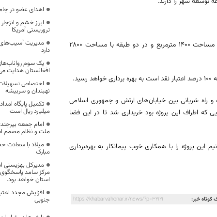
 توسعه شهر را دارند.
اهدای عضو در جامع
ابراز خشم و انزجار
تروریستی آمریکا
مدیریت آسیب‌های ا
محمدعلی جاوید، شهردار بیرجند نیز در این مراسم اظهار کرد: این پارکینگ در مساحت 1400 مترمربع و در دو طبقه با مساحت 2800
دارد
یک‌ سوم رواناب‌ها
افغانستان هدایت می
اختصاص تسهیلات و 
نهبندان و سربیشه
ده و راه شریانی بین خیابان‌های ارتش و جمهوری اسلامی
میلیارد ریال است
 که اطراف این پروژه بود خریداری شد تا در این فضا
امام جمعه بیرجند: 
ملت و نظام مصمم 
میلاد با سعادت حض
 این پروژه را با همکاری خوب پیمانکار به بهره‌برداری
مبارک
مدیرکل بهزیستی اس
مرکز سامد پاسخگوی 
استان خواهد بود.
افزایش مجدد اعتبار
جنوبی
 کوتاه خبر:
https://khabarvahonar.ir/news/?p=32121