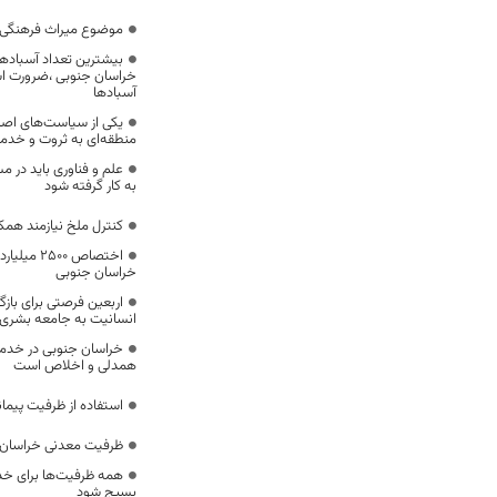
موضوع میراث فرهنگی،
بیشترین تعداد آسبادها
خراسان جنوبی ،ضرورت است
آسبادها
یکی از سیاست‌های اصل
منطقه‌ای به ثروت و خد
علم و فناوری باید در م
به کار گرفته شود
کنترل ملخ نیازمند همک
اختصاص 500
خراسان جنوبی
اربعین فرصتی برای با
انسانیت به جامعه بشری
خراسان جنوبی در خدمت‌
همدلی و اخلاص است
استفاده از ظرفیت پیمان
ظرفیت معدنی خراسان 
همه ظرفیت‌ها برای خدم
بسیج شود