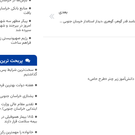
بارش‌ها در خراسان 
بعدی
یافت
پیکر مطهر سه شهی
قدر زر، زرگر شناسد قدر گوهر، گوهری ،دیدار استاندار خرسان جنوبی با دکتر رفیعی
امروز در بیرجند و ش
سپرده شد
رژیم صهیونیستی زم
فراهم ساخت
پربحث ترین 
سخت‌ترین شرایط پس از 
گذاشتیم
هفته دولت بهترین فرص
یشتازی خراسان جنوبی د
تقدیر مقام عالی وزارت
ابتدایی خراسان جنوبی/ ۴۶۰۰ دانش‌آموز زیر چتر «طرح حامی»
۱۸۵ بیمار هموفیلی
بیمه سلامت قرار دارند
خانواده را مهمترین رک