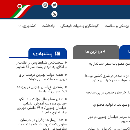
پزشکی و سلامت
گردشگری و میراث فرهنگی
یادداشت
کشاورزی
ا
داغ ترین ها
پیشنهادی:
سخت‌ترین شرایط پس از انقلاب را
شدن مصوبات سفر استاندار به
با اتکای به مردم پشت سر گذاشتیم
هفته دولت بهترین فرصت برای
 مواد مخدر در شرق کشور توسط
تبیین خدمات نظام و دولت
با مواد مخدر خراسان جنوبی
یشتازی خراسان جنوبی در پرونده
ثبت جهانی آسبادها
ار خراسان جنوبی در پی سانحه
تقدیر مقام عالی وزارت از عملکرد
جهادی معاونت آموزش ابتدایی
و شهادت با تولید محتوای
خراسان جنوبی/ ۴۶۰۰ دانش‌آموز زیر
چتر «طرح حامی»
 ۷۰.۸ درصد مردم خراسان جنوبی در دور
۱۸۵ بیمار هموفیلی در خراسان
جمهور
جنوبی تحت پوشش خدمات بیمه
سلامت قرار دارند
کسیناسیون کرونا در خراسان