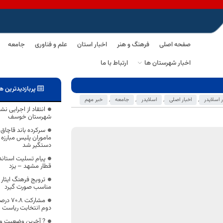
صفحه اصلی
فرهنگ و هنر
اخبار استان
علم و فناوری
جامعه
اخبار شهرستان ها
ارتباط با ما
پربازدیدترین ه
ر اسلایدر
,
اخبار اصلی
,
اسلایدر
,
جامعه
,
خبر مهم
انتقاد از اجرایی ن
شهرستان خوسف
سرکرده باند قاچاق
ماموران پلیس مبارزه 
دستگیر شد
پیام تسلیت استاند
قطار مشهد – یزد
ترویج فرهنگ ایثار 
مناسب صورت گیرد
مشارکت
دوم انتخابت ریاست 
? آخرین وضعیت وا