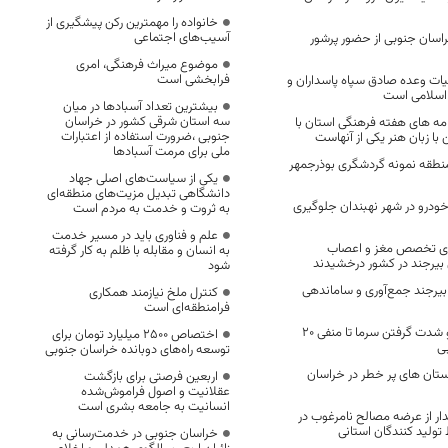
خانواده را مهمترین رکن پیشگیری از
آسیب‌های اجتماعی
راسان جنوبی از حضور پرشور
موضوع میراث فرهنگی، امری
فرابخشی است
لیات وعده صادق سپاه پاسداران و
 اسلامی است
بیشترین تعداد آسبادها در میان
سه استان شرقی کشور در خراسان
امه های هفته فرهنگی استان با
جنوبی ،ضرورت استفاده از اعتبارات
با زبان هنر یکی از آنهاست
ملی برای مرمت آسبادها
نطقه نمونه گردشگری بوذرجمهر
یکی از سیاست‌های اصلی جهاد
دانشگاهی تبدیل مزیت‌های منطقه‌ای
 ورود بیش از 100 خودرو در شهر نهبندان جلوگیری
به ثروت و خدمت به مردم است
علم و فناوری باید در مسیر خدمت
ری تخصص مغز و اعصاب
به انسان و مقابله با ظلم به کار گرفته
بیرجند در کشور درخشیدند
شود
ر بیرجند جمع‌آوری و ساماندهی
کنترل ملخ نیازمند همکاری
فرامنطقه‌ای است
تداوم کاهش دما و شدت گرفتن سرما تا منفی 20
اختصاص 2500 میلیارد تومان برای
ی
توسعه راه‌های دوبانده خراسان جنوبی
تان های پر خطر در خراسان
اربعین فرصتی برای بازگشت
عقلانیت و اصول فراموش‌شده
انسانیت به جامعه بشری است
دار از عرضه مصالح نامرغوب در
ولید کنندگان استانی
خراسان جنوبی در خدمت‌رسانی به