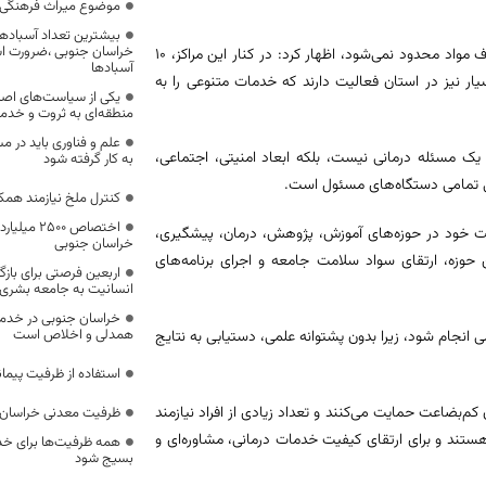
موضوع میراث فرهنگی،
بیشترین تعداد آسبادها
خراسان جنوبی ،ضرورت است
گنجی‌فرد با بیان اینکه خدمات حوزه کاهش آسیب تنها به مراکز درمان سوءمصرف مواد محدود نمی‌شود، اظهار کرد: در کنار این مراکز، ۱۰
آسبادها
یار نیز در استان فعالیت دارند که خدمات متنوعی را به
یکی از سیاست‌های اصل
منطقه‌ای به ثروت و خد
علم و فناوری باید در م
یک مسئله درمانی نیست، بلکه ابعاد امنیتی، اجتماعی،
به کار گرفته شود
زایی تمامی دستگاه‌های مسئول است.
کنترل ملخ نیازمند همک
اختصاص 500
لت خود در حوزه‌های آموزش، پژوهش، درمان، پیشگیری،
خراسان جنوبی
حوزه، ارتقای سواد سلامت جامعه و اجرای برنامه‌های
اربعین فرصتی برای با
انسانیت به جامعه بشری
خراسان جنوبی در خدمت‌
همدلی و اخلاص است
انجام شود، زیرا بدون پشتوانه علمی، دستیابی به نتایج
استفاده از ظرفیت پیمان
 کم‌بضاعت حمایت می‌کنند و تعداد زیادی از افراد نیازمند
ظرفیت معدنی خراسان 
ستند و برای ارتقای کیفیت خدمات درمانی، مشاوره‌ای و
همه ظرفیت‌ها برای خدم
بسیج شود