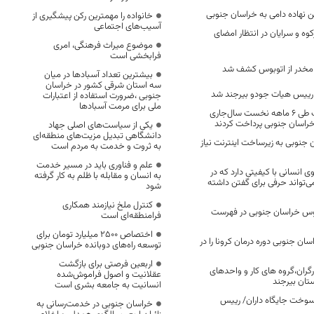
خانواده را مهمترین رکن پیشگیری از
آسیب‌های اجتماعی
کوه و سرایان در انتظار امضای
موضوع میراث فرهنگی، امری
فرابخشی است
بیشترین تعداد آسبادها در میان
سه استان شرقی کشور در خراسان
رییس هیات جودو بیرجند شد
جنوبی ،ضرورت استفاده از اعتبارات
ملی برای مرمت آسبادها
۴۱ میلیارد ریال زکات طی ۶ ماهه نخست سال‌جاری
 خراسان جنوبی پرداخت کردند
یکی از سیاست‌های اصلی جهاد
دانشگاهی تبدیل مزیت‌های منطقه‌ای
ن جنوبی به زیرساخت اینترنت نیاز
به ثروت و خدمت به مردم است
علم و فناوری باید در مسیر خدمت
 انسانی با کیفیتی دارد که در
به انسان و مقابله با ظلم به کار گرفته
ی‌تواند حرفی برای گفتن داشته
شود
کنترل ملخ نیازمند همکاری
وس خراسان جنوبی در فهرست
فرامنطقه‌ای است
اختصاص 2500 میلیارد تومان برای
سان جنوبی دوره درمان کرونا را در
توسعه راه‌های دوبانده خراسان جنوبی
اربعین فرصتی برای بازگشت
ارگران،گروه های کار و واحدهای
عقلانیت و اصول فراموش‌شده
تان بیرجند
انسانیت به جامعه بشری است
وخت جایگاه داران/ رییس
خراسان جنوبی در خدمت‌رسانی به