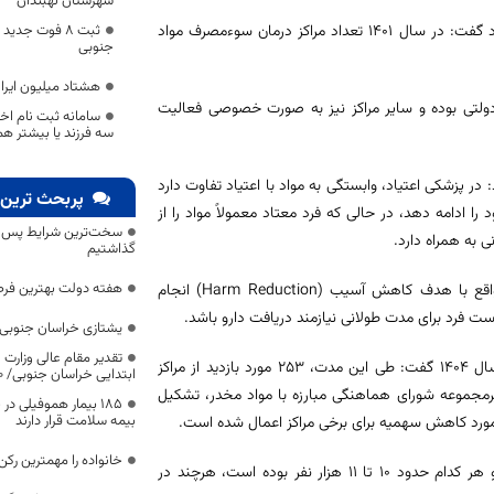
شهرستان نهبندان
رئیس دانشگاه علوم پزشکی بیرجند با اشاره به آمار مراکز درمان سوءمصرف مواد گفت: در سال ۱۴۰۱ تعداد مراکز درمان سوءمصرف مواد
ثبت 8 فوت جدی
جنوبی
هشتاد میلیون ایرا
و هنر خراسان جنوبی وی با بیان اینکه از این تعداد، ۱۴۵ مرکز دولتی بوده و سایر مراکز نیز به صورت خصوصی فعالیت
سامانه ثبت نام اخت
سه فرزند یا بیشتر ه
 در پزشکی اعتیاد، وابستگی به مواد با اعتیاد تفاوت دارد
پربحث ترین 
ادامه دهد، در حالی که فرد معتاد معمولاً مواد را از
سخت‌ترین شرایط پس از 
 به همراه دارد.
گذاشتیم
هفته دولت بهترین فرص
وی ادامه داد: درمان‌های نگهدارنده با داروهایی مانند متادون و اوپیوم، در واقع با هدف کاهش آسیب (Harm Reduction) انجام
ت فرد برای مدت طولانی نیازمند دریافت دارو باشد.
یشتازی خراسان جنوبی د
تقدیر مقام عالی وزارت
رئیس دانشگاه علوم پزشکی بیرجند با اشاره به اقدامات نظارتی انجام‌شده در سال ۱۴۰۴ گفت: طی این مدت، ۲۵۳ مورد بازدید از مراکز
ابتدایی خراسان جنوبی/ ۴۶۰۰ دانش‌آموز زیر چتر «طرح حامی»
یته‌های زیرمجموعه شورای هماهنگی مبارزه با مواد مخدر، تشکیل
۱۸۵ بیمار هموفیلی
بیمه سلامت قرار دارند
خانواده را مهمترین رک
وی افزود: تعداد بیماران تحت درمان با داروهای اوپیوم و متادون تقریباً برابر و هر کدام حدود ۱۰ تا ۱۱ هزار نفر بوده است، هرچند در