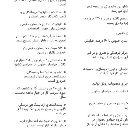
زائران اربعین، الگوی همدلی و اخلاص
است
وکشاورزی وخدماتی در دهه فجر
داری می رسد
استفاده از ظرفیت پیمانکاران و
تأمین‌کنندگان بومی استان
از ابتدای دولت چهاردهم تاکنون هزار و ۹۳۰ پروژه در
ره‌برداری رسید
ظرفیت معدنی خراسان جنوبی
فرصتی برای جهش اقتصادی
ن جنوبی
همه ظرفیت‌ها برای خدمت‌رسانی
ایمن به زائران پایان صفر بسیج شود
اجاره مسکن در خراسان جنوبی تا ۴۰ درصد افزایش
53 موکب خراسان جنوبی در
خدمت زائران اربعین
مرکز فرهنگی و هنری و فراگیر
ین میزبان شاعر برجسته
جابه‌جایی 2 میلیون و 404 هزار تن
کالا از خراسان جنوبی به سراسر کشور
 خراسان جنوبی؛ بهسازی مجموعه
تشدید نظارت‌ها و همکاری
ستور کار قرار گرفت
دستگاه‌ها برای کنترل قیمت‌ها
ضروری است
اجرای مصوبات رونق تولید
رفع 40 هزار نشتی گاز و کشف 76
اف قیمت در خراسان جنوبی
مورد سرقت گاز در چهار ماهه نخست
سال
راسان جنوبی در سایه برای
پسماندهای آزمایشگاهی پزشکی
ند
قانونی خراسان جنوبی مکانیزه دفع
می‌شود
 امنیتی و اجتماعی استاندار
ای گروه جهادی رضوان در
مدیریت هوشمندانه منابع آب،
د و محمدآباد دغال از توابع
پیش‌نیاز تحقق توسعه پایدار