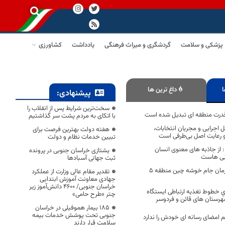
پزشکی و سلامت
گردشگری و میراث فرهنگی
یادداشت
کشاورزی
ا
داغ ترین ها
پیشنهادی:
سخت‌ترین شرایط پس از انقلاب را
 قدرت منطقه ای تبدیل شده است
با اتکای به مردم پشت سر گذاشتیم
 اجرایی و مجریان انتخابات،
هفته دولت بهترین فرصت برای
و رعایت اصل بی‌طرفی است
تبیین خدمات نظام و دولت
: از جاذبه های معنوی انسان
یشتازی خراسان جنوبی در پرونده
ایی هاست
ثبت جهانی آسبادها
خراسان جنوبی قهرمان جام خوشه چین منطقه ۵
تقدیر مقام عالی وزارت از عملکرد
جهادی معاونت آموزش ابتدایی
خراسان جنوبی/ ۴۶۰۰ دانش‌آموز زیر
ي خطوط تغذیه ارتباطی ایستگاه
چتر «طرح حامی»
۱۸۵ بیمار هموفیلی در خراسان
جنوبی تحت پوشش خدمات بیمه
امضای رسانه ای خودش را ندارد
سلامت قرار دارند