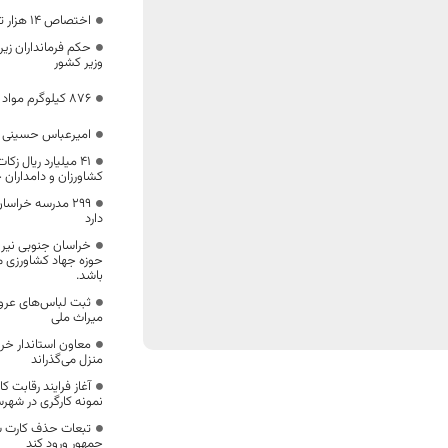
اختصاص ۱۴ هزار تن نهاده دامی به خراسان جنوبی
حکم فرمانداران زیر
وزیر کشور
۸۷۶ کیلوگرم مواد مخدر از اتوبوس کشف شد
امیرعباس حسینی 
کشاورزان و دامداران
۲۹۹ مدرسه خراسا
دارد
خراسان جنوبی نیروی
حوزه جهاد کشاورزی م
باشد.
ثبت لباس‌های عر
میراث ملی
معاون استاندار خرا
منزل می‌گذراند
آغاز فرایند رقابت ک
نمونه کارگری در شهرس
تبعات حذف کارت س
جمهور ورود کند