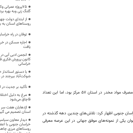
۷۵پروژه عمرانی 
گلنگ زنی وبه بهره بر
روستاهای استان به به
توفان در راه خراسا
یافت
انجمن ادبی آبی در 
کانون پرورش فکری قا
خراسانی
با دستور استاندار
شوکت‌آباد بیرجند در د
تأکید بر جدیت در 
رئیس دانشگاه علوم پزشکی بیرجند گفت: در سال ۱۴۰۱ تعداد مراکز درمان سوءمصرف مواد مخدر در استان ۵۷ مرکز بود، اما این تعداد
مرغ به دلیل اختل
قاچاق می‌شود
اژدهایان هفت سر خ
استان تصمیم می گیر
اسان جنوبی اظهار کرد: تلاش‌های چندین دهه گذشته در
دیدار معاون سیاسی،
وان یکی از نمونه‌های موفق جهانی در این عرصه معرفی
خراسان جنوبی با اعض
روستاهای مرزی چاهشن