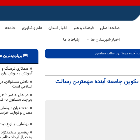
صفحه اصلی
فرهنگ و هنر
اخبار استان
علم و فناوری
جامعه
اخبار شهرستان ها
ارتباط با ما
عه آینده مهمترین رسالت معلمین
پربازدیدترین ه
همکاری فرهنگ و ار
آموزش و پروش برای بر
 تکوین جامعه آینده مهمترین رسالت
تلاش مسئولان، در ر
اسلامی است
بیرجند مشغول به کار
معتمدیان : رونما
معدن و تجارت خراسا
رونمایی از لوح ثبت
پرفسور معتمدنژاد پ
به دنبال ایجاد نظام حر