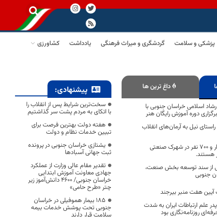
پزشکی و سلامت
گردشگری و میراث فرهنگی
یادداشت
کشاورزی
ا
داغ ترین ها
پیشنهادی:
سخت‌ترین شرایط پس از انقلاب را
شاد اسلامی خراسان جنوبی با
با اتکای به مردم پشت سر گذاشتیم
گزاری دوره آموزش رایگان هنر
هفته دولت بهترین فرصت برای
استای نیل به آرمان‌های انقلاب
تبیین خدمات نظام و دولت
یشتازی خراسان جنوبی در پرونده
در حال حاضر ۲ هزار و ۷۰۰ نفر در شهرک صنعتی
ثبت جهانی آسبادها
 هستند.
تقدیر مقام عالی وزارت از عملکرد
یی از سند توسعه بخش صنعت،
جهادی معاونت آموزش ابتدایی
ن جنوبی
خراسان جنوبی/ ۴۶۰۰ دانش‌آموز زیر
چتر «طرح حامی»
 آیین هفت منبر بیرجند
۱۸۵ بیمار هموفیلی در خراسان
در علم ارتباطات ایران به شدت
جنوبی تحت پوشش خدمات بیمه
فه‌ای روزنامه‌نگاری بود
سلامت قرار دارند