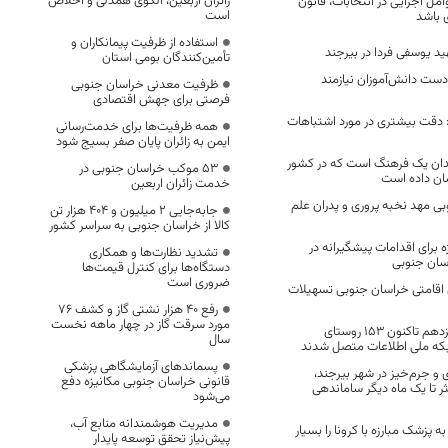
زائران اربعین، الگوی همدلی و اخلاص
ل اجرایی در انتخابات، قانون
است
 باشد
استفاده از ظرفیت پیمانکاران و
د یوسفی فردا در بیرجند
تأمین‌کنندگان بومی استان
به دست دانش‌آموزان نیازمند
ظرفیت معدنی خراسان جنوبی
فرصتی برای جهش اقتصادی
 دقت بیشتری در مورد اشتباهات
همه ظرفیت‌ها برای خدمت‌رسانی
ایمن به زائران پایان صفر بسیج شود
ندان یک فرهنگ است که در کشور
53 موکب خراسان جنوبی در
شان داده است
خدمت زائران اربعین
ی مهد نخبه پروری و پدران علم
جابه‌جایی 2 میلیون و 404 هزار تن
کالا از خراسان جنوبی به سراسر کشور
برای ‏اقدامات پیشگیرانه در
تشدید نظارت‌ها و همکاری
سان جنوبی
دستگاه‌ها برای کنترل قیمت‌ها
ضروری است
 اقامتی خراسان جنوبی تسهیلات
رفع 40 هزار نشتی گاز و کشف 76
مورد سرقت گاز در چهار ماهه نخست
از ابتدای دولت سیزدهم تاکنون ۱۵۳ روستای
سال
که ملی اطلاعات متصل شدند
پسماندهای آزمایشگاهی پزشکی
 و جرم‌خیز در شهر بیرجند،
قانونی خراسان جنوبی مکانیزه دفع
ر تا یک ماه دیگر ساماندهی
می‌شود
مدیریت هوشمندانه منابع آب،
 پزشک مبارزه با کرونا را بسیار
پیش‌نیاز تحقق توسعه پایدار