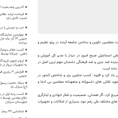
آخـرین وضــعیت آم
فرمانده ارشد نظا
امنیت کامل دارد
حب و دوستی را در 
چهارمین نمایشگاه
 معلمین تکوین و ساختن جامعه آینده در پرتو تعلیم و
بیرجند
کسب مقام سوم‌کش
ذهنی -چرتکه توسط ن
لی اسماعیلی صبح امروز در دیدار با مدیر کل آموزش و
لزوم تجهیز فرودگا
گسترده ضد دینی و ضد فرهنگی دشمنان مهم ترین اصل در
به تجهیزات پرواز در 
 داده است.
افزایش ۳ بر
ی یاد کرد و افزود: کسب عناوین برتر و شاخص کشور در
جنوبی
د تلاش های دلسوزانه و متعهدانه معلمین بی ادعا و
میلاد حضرت رسول 
(ع) مبارک باد
کسب رتبه اول در ب
یح کرد: اگر همدلی، صمیمیت و تفکر جهادی و ایثارگری
دفاع مقدس توسط «جو
های مختلف علی رغم نبود بسیاری از امکانات و تجهیزات
شهرستان سرایان
شناسایی ۴۶ بیمار جدید کرونا در خراسان جنوبی