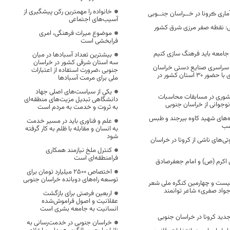
خانواده را مهمترین رکن پیشگیری از
اری ڪرونا در خــراسان جنــوبی
آسیب‌های اجتماعی
می: نقطه صفر مرزی شرق کشور
موضوع میراث فرهنگی، امری
فرابخشی است
جامعه باید فرهنگ سازی کنیم
بیشترین تعداد آسبادها در میان
سه استان شرقی کشور در خراسان
 سراسری صنایع دستی خراسان
جنوبی ،ضرورت استفاده از اعتبارات
جنوبی ۱۳ آذر ماه جاری با حضور ۳۰ استان کشور در
ملی برای مرمت آسبادها
یکی از سیاست‌های اصلی جهاد
وری در مسابقات محاسبات
دانشگاهی تبدیل مزیت‌های منطقه‌ای
وجوانی از خراسان جنوبی
به ثروت و خدمت به مردم است
ه‌های شهید کاوه بیرجند و طبس
علم و فناوری باید در مسیر خدمت
شب
به انسان و مقابله با ظلم به کار گرفته
شود
ابری فوتی‌های ناشی از کرونا در خراسان
کنترل ملخ نیازمند همکاری
فرامنطقه‌ای است
اکرم (ص) و امام جعفرصادق
اختصاص 2500 میلیارد تومان برای
توسعه راه‌های دوبانده خراسان جنوبی
یست و چهارمین کنگره ملی شعر
اد صفری» شاعر توانمند
اربعین فرصتی برای بازگشت
عقلانیت و اصول فراموش‌شده
انسانیت به جامعه بشری است
خراسان جنوبی در خدمت‌رسانی به