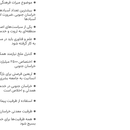
موضوع میراث فرهنگی،
بیشترین تعداد آسبادها
خراسان جنوبی ،ضرورت است
آسبادها
یکی از سیاست‌های اصل
منطقه‌ای به ثروت و خد
علم و فناوری باید در م
به کار گرفته شود
کنترل ملخ نیازمند همک
اختصاص 500
خراسان جنوبی
اربعین فرصتی برای با
انسانیت به جامعه بشری
خراسان جنوبی در خدمت‌
همدلی و اخلاص است
استفاده از ظرفیت پیمان
ظرفیت معدنی خراسان 
همه ظرفیت‌ها برای خدم
بسیج شود