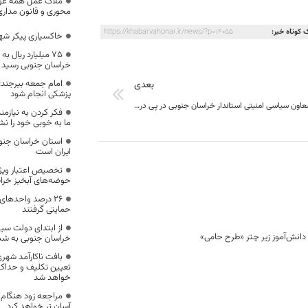
ملاک عمل همه عوام
محوری و قانون مداری
 کوتاه خبر:
https://khabarvahonar.ir/news/?p=14055
خاکسپاری پیکر شهی
۷۵ میلیارد ریال 
خراسان جنوبی رسید
امام جمعه بیرجند:
بعدی
پزشکی انجام شود
پیام تسلیت معاون سیاسی امنیتی استاندار خراسان جنوبی در پی درگذشت امام جمعه فقید طبس
فکر کردن به نیازم
ما به خوبی خود را ن
استان خراسان جنوب
ایران است
تخصیص اعتبار ویژه 
حوضه‌های آبخیز خرا
۲۶ درصد واحدهای
حمایتی گرفتند
خراسان جنوبی به شب
بافت ناکارآمد شهری
تعیین تکلیف و حداکث
خواهد شد
مراجعه زود هنگام به
آسان تر خواهد کرد