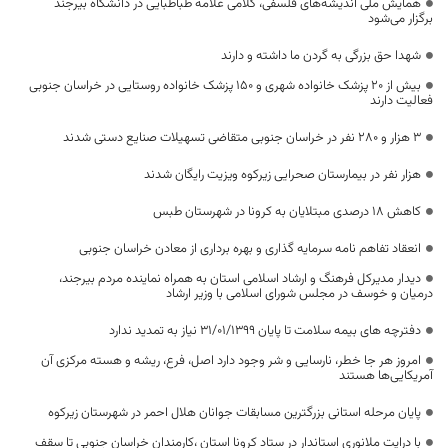
همایش ملی اندیشه‌های فلسفی، کلامی علامه طباطبایی در دانشگاه بیرجند
برگزار می‌شود
شهدا حق بزرگی به گردن ما داشته و دارند
بیش از ۲۰ پزشک خانواده شهری و ۱۵۰ پزشک خانواده روستایی در خراسان جنوبی
فعالیت دارند
۳ هزار و ۲۸۰ نفر در خراسان جنوبی متقاضی تسهیلات صنایع دستی شدند
هزار نفر در بیمارستان صحرایی زیرکوه ویزیت رایگان شدند
کاهش ۱۸ درصدی مبتلایان به کرونا در شهرستان طبس
انعقاد تفاهم نامه سرمایه گذاری و بهره برداری از معادن خراسان جنوبی
دیدار مدیرکل فرهنگ و ارشاد اسلامی استان به همراه نماینده مردم بیرجند،
درمیان و خوسف در مجلس شورای اسلامی با وزیر ارشاد
دفترچه های بیمه سلامت تا پایان 31/01/1399 نیاز به تمدید ندارد
امروز هر جا خطر، نارسایی و شر وجود دارد اصل، فرع، ریشه و هسته مرکزی آن
آمریکایی‌ها هستند
پایان مرحله استانی بزرگترین مسابقات جوانان هلال احمر در شهرستان زیرکوه
با درایت ملانوری استاندار در ستاد کرونا استان ،کارمندان خراسان جنوبی تا سقف