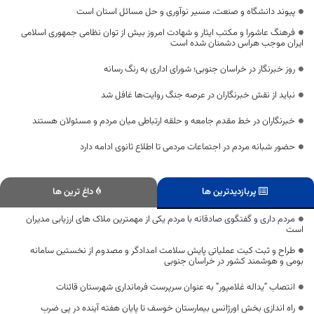
پیوند دانشگاه و صنعت، مسیر نوآوری و حل مسائل استان است
فرهنگ عاشورا و مکتب ایثار و شهادت امروز بیش از توان نظامی جمهوری اسلامی
ایران موجب هراس دشمنان شده است
روز خبرنگار در خراسان جنوبی؛ شورای اداری به رنگ رسانه
نباید از نقش خبرنگاران در عرصه جنگ روایت‌ها غافل شد
خبرنگاران در خط مقدم جامعه و حلقه ارتباطی میان مردم و مسئولان هستند
حضور شبانه مردم در اجتماعات مردمی تا اطلاع ثانوی ادامه دارد
پربازدیدترین ها
داغ ترین ها
مردم داری و گفتگوی صادقانه با مردم یکی از مهمترین ملاک های ارزیابی مدیران
است
طراح و ثبت کیت عملیاتی پایش سلامت امدادگر و مصدوم از نخستین سامانه
بومی و هوشمند کشور در خراسان جنوبی
انتصاب “یداله غلامپور” به عنوان سرپرست فرمانداری شهرستان قائنات
راه اندازی بخش اورژانس بیمارستان خوسف تا پایان هفته آینده در پی ضرب