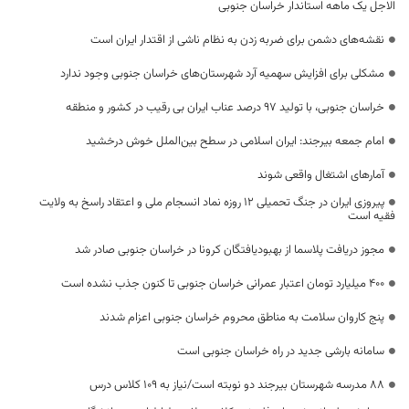
الاجل یک ماهه استاندار خراسان جنوبی
نقشه‌های دشمن برای ضربه زدن به نظام ناشی از اقتدار ایران است
مشکلی برای افزایش سهمیه آرد شهرستان‌های خراسان جنوبی وجود ندارد
خراسان جنوبی، با تولید 97 درصد عناب ایران بی رقیب در کشور و منطقه
امام جمعه بیرجند: ایران اسلامی در سطح بین‌الملل خوش درخشید
آمارهای اشتغال واقعی شوند
پیروزی‌ ایران در جنگ‌ تحمیلی ۱۲ روزه نماد انسجام ملی و اعتقاد راسخ به ولایت
فقیه است
مجوز دریافت پلاسما از بهبودیافتگان کرونا در خراسان جنوبی صادر شد
۴۰۰ میلیارد تومان اعتبار عمرانی خراسان جنوبی تا کنون جذب نشده است
پنج کاروان سلامت به مناطق محروم خراسان جنوبی اعزام شدند
سامانه بارشی جدید در راه خراسان جنوبی است
۸۸ مدرسه شهرستان بیرجند دو نوبته است/نیاز به ۱۰۹ کلاس درس