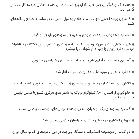
هفته کار و کارگر (پنجم لغایت۱۱ اردیبهشت ماه)؛ بر همه فعالان عرصه کار و تلاش
گرامی باد.
19 شهریورماه آخرین مهلت ثبت اعلام وصول نشریات در سامانه جامع رسانه‌های
کشور
تشدید محدودیت تردد در ورودی و خروجی شهر‌های نارنجی و قرمز
شهید «علی سندروس» نوجوان ۱۴ ساله بیرجندی هفتم بهمن ۱۳۵۷ در تظاهرات
مردمی علیه رژیم پهلوی، جام شهادت را نوشید
آخـرین وضــعیت آماری ڪرونا و واڪسیناسـیون خـراسان جنـوبی
عملیات اجرایی موزه ملی زعفران در قاینات آغاز شد
تلاش‌های استاندار در پیشبرد پروژه‌های زیرساختی خراسان‌ جنوبی ‌ تقدیر است
جلوگیری از انتقال 803 کیلوگرم تریاک به شهر های مرکزی کشوربا تلاش پلیس
خراسان جنوبی
گستره آرمان‌های یک نوجوان شدنی و همه آرمان‌های او دست یافتنی است
جهش اعتباری در بخش جاده‌ای خراسان جنوبی محقق شد
دو کتاب از مجموعه انتشارات دانشگاه بیرجند در بین نامزد‌های کتاب سال ایران