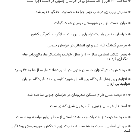
ساخت ۲۳ هزار واحد مسکونی در خراسان جنوبی در دست اجرا است
نمایش پاپاراتزی در شب نهم اجرا به محمدرضا حقگو تقدیم شد
باران نعمت الهی در شهرستان درمیان شدت گرفت
خراسان جنوبی پایلوت دراجرای اولین سند سازگاری با کم آبی کشور
مراسم گلبانگ الله اکبر و نور افشانی در خراسان جنوبی
رهبر انقلاب اسلامی سال ۱۴۰۰ را سال «تولید؛ پشتیبانی‌ها، مانع‌زدایی‌ها»
نامگذاری کردند؛
درخشش دانش‌آموزان خراسان جنوبی در المپیادها؛ شمار مدال‌ها به ۲۶ رسید
افزایش پروازهای فرودگاه بین المللی شهید کاوه بیرجند، فرودگاه میزبان
هواپیمایی اروان
۱۰۰ درصد منازل طرح مسکن محرومان در خراسان جنوبی ساخته شد
استاندار خراسان جنوبی : آب بحران شرق کشور است
حدود 80 درصد از اعتبارات جذب‌شده استان از محل اوراق مرابحه بوده است
جوانان انقلابی نسبت به شناسنامه جنایات رژیم کودکش صهیونیستی روشنگری
کنند