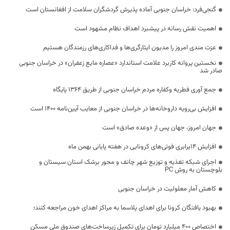
گنجی‌فرد: خراسان جنوبی آماده پذیرش گردشگران سلامت از افغانستان است
اهمیت نقش رسانه در پیشبرد اهداف نظام مشهود است
عزت مندی امروز را مدیون ایثارگری‌ها و فداکاری‌های رزمندگان هستیم
نخستین پروانه کاربرد علامت استاندارد «عصاره مایع زعفران» در خراسان جنوبی
صادر شد
جمع آوری فطریه وکفاره مردم خراسان جنوبی از طریق 1364 پایگاه
افزایش بی‌رویه داروخانه‌ها در خراسان جنوبی از معایب آیین‌نامه ۱۴۰۰ است
جهان امروز، جهان پس از «وعده صادق» است
افزایش ۱۴برابری فوتی‌های کرونایی در هفته پایانی بهمن ماه
اجرای شبکه تغذیه و توزیع شهر چانف و محور برشک استان سیستان و
بلوچستان به روش PC
کاهش آمار معلولیت در خراسان جنوبی
بهبود یافتگان کرونا برای اهدای پلاسما به مراکز اهدای خون مراجعه کنند؛
اختصاص ۴۰۰ میلیارد تومان برای تکمیل زیرساخت‌های صندوق ملی مسکن