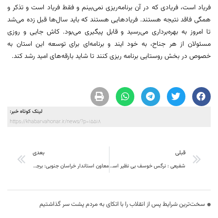
فریاد است، فریادی که در آن برنامه‌ریزی نمی‌بینم و فقط فریاد است و تذکر و
همگی فاقد نتیجه هستند. فریادهایی هستند که باید سال‌ها قبل زده می‌شد
تا امروز به بهره‌برداری می‌رسید و قابل پیگیری می‌بود. کاش جایی و روزی
مسئولان از هر جناح، به خود ایند و برنامه‌ای برای توسعه این استان به
خصوص در بخش روستایی برنامه ریزی کنند تا شاید بارقه‌های امید رشد کند.
لینک کوتاه خبر:
https://khabarvahonar.ir/news/?p=15518
قبلی
بعدی
شفیعی : نرگس خوسف بی نظیر است ،اختصاص ۳ میلیارد تسهیلات به نرگس کاران شهرستان
معاون استاندار خراسان جنوبی: برجسته کردن مشکلات شاهکار نیست
سخت‌ترین شرایط پس از انقلاب را با اتکای به مردم پشت سر گذاشتیم