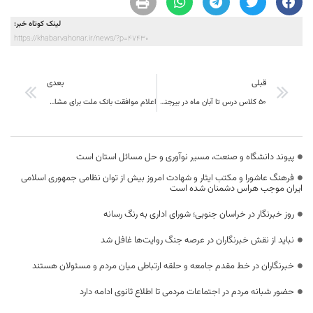
لینک کوتاه خبر:
https://khabarvahonar.ir/news/?p=47430
قبلی
بعدی
۵۰ کلاس درس تا آبان ماه در بیرجند افتتاح می‌شود
اعلام موافقت بانک ملت برای مشارکت در کنسرسیوم بانکی راه آهن خراسان جنوبی
پیوند دانشگاه و صنعت، مسیر نوآوری و حل مسائل استان است
فرهنگ عاشورا و مکتب ایثار و شهادت امروز بیش از توان نظامی جمهوری اسلامی
ایران موجب هراس دشمنان شده است
روز خبرنگار در خراسان جنوبی؛ شورای اداری به رنگ رسانه
نباید از نقش خبرنگاران در عرصه جنگ روایت‌ها غافل شد
خبرنگاران در خط مقدم جامعه و حلقه ارتباطی میان مردم و مسئولان هستند
حضور شبانه مردم در اجتماعات مردمی تا اطلاع ثانوی ادامه دارد