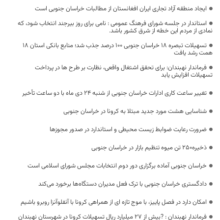
ایجاد منطقه آزاد تجاری ایران افغانستان از مطالبات خراسان جنوبی است
استاندار در جلسه شورای فرهنگ عمومی : نامی برای روز بیرجند انتخاب شود، که
نمادی از مردم این خطه از شرق کشور باشد.
تسهیلات تبصره 18 خراسان جنوبی 100 درصد جذب شد؛ منابع بانکی استان 18
همت رشد یافت
فرماندار نهبندان: برای تحقق اشتغال واقعی، نظارت بر طرح ها در پرداخت
تسهیلات افزایش یابد
تغییر ساعت کاری ادارات خراسان جنوبی از شنبه ۲۴ دی ماه با دو ساعت تأخیر
شناسایی هشت مورد جدید مبتلا به کرونا در خراسان جنوبی
ضرورت رعایت ضوابط زیست محیطی و استاندارد در صدور مجوزها
ذخیره‌۲۵۰ تن میوه تنظیم بازار در خراسان جنوبی
خراسان جنوبی آماده برگزاری دور دوم انتخابات مجلس شورای اسلامی است
دادگستری خراسان جنوبی با ترک‌ فعل مدیران دستگاه‌ها برخورد می‌کند
امکان دارد در فصل پاییز، با موج تازه ای از همراهی کرونا با آنفلوآنزا روبرو باشیم
فرماندار نهبندان : ?بیش از ٢٧ میلیارد ریال تسهیلات کرونا در شهرستان نهبندان