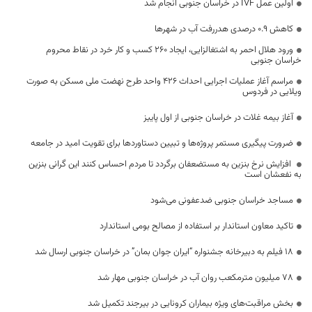
اولین عمل IVF در خراسان جنوبی انجام شد
کاهش 0.9 درصدی هدررفت آب در شهرها
ورود هلال احمر به اشتغالزایی، ایجاد ۲۶۰ کسب و کار خرد در نقاط محروم
خراسان جنوبی
مراسم آغاز عملیات اجرایی احداث ۴۲۶ واحد طرح نهضت ملی مسکن به صورت
ویلایی در فردوس
آغاز بیمه غلات در خراسان جنوبی از اول پاییز
ضرورت پیگیری مستمر پروژه‌ها و تبیین دستاوردها برای تقویت امید در جامعه
افزایش نرخ بنزین به مستضعفان برگردد تا مردم احساس کنند این گرانی بنزین
به نفعشان است
مساجد خراسان جنوبی ضدعفونی می‌شود
تاکید معاون استاندار بر استفاده از مصالح بومی استاندارد
۱۸ فیلم به دبیرخانه جشنواره “ایران جوان بمان” در خراسان جنوبی ارسال شد
۷۸ میلیون مترمکعب روان آب در خراسان جنوبی مهار شد
بخش مراقبت‌های ویژه بیماران کرونایی در بیرجند تکمیل شد