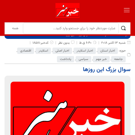
برگ نخست
نوشته‌ها
سوال بزرگ این روزها
شنبه 13 اکتبر 2018
6:40 ق.ظ
بدون نظر
کدخبر:18581
حوزه:
اخبار استان
,
اخبار اسلایدر
,
اخبار اصلی
,
اسلایدر
,
اقتصادی
,
جامعه
,
خبر مهم
,
سیاسی
,
یادداشت
سوال بزرگ این روزها