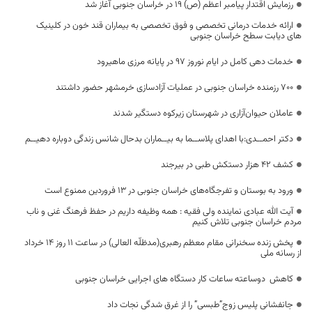
رزمایش اقتدار پیامبر اعظم (ص) ۱۹ در خراسان‌ جنوبی آغاز شد
ارائه خدمات درمانی تخصصی و فوق تخصصی به بیماران قند خون در کلینیک
های دیابت سطح خراسان جنوبی
خدمات دهی کامل در ایام نوروز ۹۷ در پایانه مرزی ماهیرود
۷۰۰ رزمنده خراسان جنوبی در عملیات آزادسازی خرمشهر حضور داشتند
عاملان حیوان‌آزاری در شهرستان زیرکوه دستگیر شدند
دکتر احمــدی:با اهدای پلاســما به بیــماران بدحال شانس زندگی دوباره دهیــم
کشف ۴۲ هزار دستکش طبی در بیرجند
ورود به بوستان‌ و تفرجگاه‌های خراسان جنوبی در ۱۳ فروردین ممنوع است
آیت الله عبادی نماینده ولی فقیه : همه وظيفه داریم در حفظ فرهنگ غنی و ناب
مردم خراسان جنوبی تلاش کنیم
پخش زنده سخنرانی مقام معظم رهبری(مدظلّه العالی) در ساعت 11 روز 14 خرداد
از رسانه ملی
کاهش دوساعته ساعات کار دستگاه های اجرایی خراسان جنوبی
جانفشانی پلیس زوج”طبسی” را از غرق شدگی نجات داد