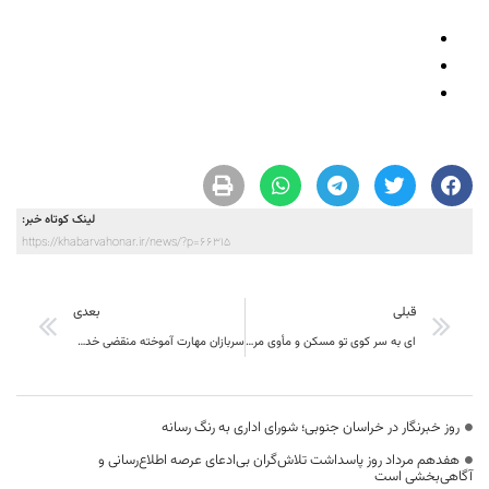
لینک کوتاه خبر:
https://khabarvahonar.ir/news/?p=66315
قبلی
بعدی
ای به سر کوی تو مسکن و مأوی مرا خاک درت خوش‌تر از جنت اعلی مرا
سربازان مهارت آموخته منقضی خدمت از سال 97 به بعد تسهیلات اشتغالزایی دریافت میکنند
روز خبرنگار در خراسان جنوبی؛ شورای اداری به رنگ رسانه
هفدهم مرداد روز پاسداشت تلاش‌گران بی‌ادعای عرصه اطلاع‌رسانی و
آگاهی‌بخشی است