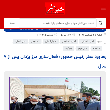
برگ نخست
نوشته‌ها
رهاورد سفر رئیس جمهور؛ فعال‌سازی مرز یزدان پس از ۷ سال
شنبه 25 دسامبر 2021
1:24 ب.ظ
کدخبر:66315
حوزه:
اخبار استان
,
اخبار اسلایدر
,
اخبار اصلی
,
اسلایدر
,
بین الملل
,
جامعه
,
خبر مهم
,
زیرکوه
رهاورد سفر رئیس جمهور؛ فعال‌سازی مرز یزدان پس از ۷
سال