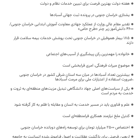
هفته دولت بهترین فرصت برای تبیین خدمات نظام و دولت
یشتازی خراسان جنوبی در پرونده ثبت جهانی آسبادها
تقدیر مقام عالی وزارت از عملکرد جهادی معاونت آموزش ابتدایی خراسان جنوبی/
۴۶۰۰ دانش‌آموز زیر چتر «طرح حامی»
۱۸۵ بیمار هموفیلی در خراسان جنوبی تحت پوشش خدمات بیمه سلامت قرار
دارند
خانواده را مهمترین رکن پیشگیری از آسیب‌های اجتماعی
موضوع میراث فرهنگی، امری فرابخشی است
بیشترین تعداد آسبادها در میان سه استان شرقی کشور در خراسان جنوبی
،ضرورت استفاده از اعتبارات ملی برای مرمت آسبادها
یکی از سیاست‌های اصلی جهاد دانشگاهی تبدیل مزیت‌های منطقه‌ای به ثروت و
خدمت به مردم است
علم و فناوری باید در مسیر خدمت به انسان و مقابله با ظلم به کار گرفته شود
کنترل ملخ نیازمند همکاری فرامنطقه‌ای است
اختصاص 2500 میلیارد تومان برای توسعه راه‌های دوبانده خراسان جنوبی
اربعین فرصتی برای بازگشت عقلانیت و اصول فراموش‌شده انسانیت به جامعه