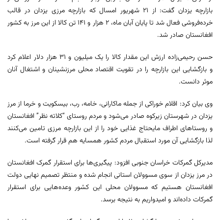
بازارچه یزدان گفت: از ۲۱ شهریور امسال که بازارچه مرزی یزدان در قالب
خرده‌فروشی فعال شد تا پایان آبان ماه، ۲ هزار و ۱۴۱ تن کالا از این مرز به کشور
افغانستان صادر شد.
حسن رحیمی‌زاده ارزش این مقدار کالا را یک میلیون و ۳۱ هزار دلار اعلام کرد
و بازگشایی این بازارچه را در تقویت اقتصاد محلی مرزنشینان و اشتغال آنان
موثر دانست.
وی بیان کرد: اقلام خوراکی از جمله ماکارانی، خامه، رب، بیسکویت و خرما از مرز
یزدان در شهرستان زیرکوه صادر می‌شود و مردم روستای “کلاته نظر” افغانستان
و روستاهای اطراف مایحتاج غذایی خود را از این بازارچه مرزی تامین می‌کنند
لذا بازگشایی آن مورد استقبال مردم کشور همسایه هم قرار گرفته است.
مدیرکل گمرکات خراسان جنوبی افزود: پیگیری‌ها برای استقرار گمرک افغانستان
در مرز یزدان از سوی مسوولان استانی انجام شده و منتظر تصمیم نهایی دولت
افغانستان هستیم که مسوولان محلی این کشور وعده‌هایی برای استقرار
گمرکات داده‌اند و امیدواریم به نتیجه برسد.