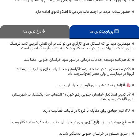
خبرنگاران در خط مقدم جامعه و حلقه ارتباطی میان مردم و مسئولان هستند
حضور شبانه مردم در اجتماعات مردمی تا اطلاع ثانوی ادامه دارد
پربازدیدترین ها
داغ ترین ها
مهمترین میدانی که تشکل های کارگری می توانند در آن نقش آفرینی کنند فرهنگ
سازی رعایت مقررات ایمنی در محیط کار و کمک به ارتقای فرهنگ ایمنی است.
تفاهم‌نامه توسعه خدمات درمانی در شهر مود خراسان جنوبی امضا شد
دکتر محمودی راد در صفحه اینستاگرامش خبر از راه اندازی و تایید آزمایشگاه
کرونا در بیمارستان ولی عصر (عج)بیرجند داد
افزایش تعداد شهرهای قرمز در خراسان جنوبی
?با تدبیر استاندار خراسان جنوبی رقم خورد ؛ ?انتصاب سه بخشدار در شهرستان
های قاینات و سربیشه
۱۲۸ تیم جهادی برای مقابله با کرونا در قاینات فعالیت دارند
سطح بهره‌برداری از مزارع آبزی‌پروری در خراسان جنوبی به حدود 500 هکتار رسید
۲ شرور مسلح در خراسان جنوبی دستگیر شدند