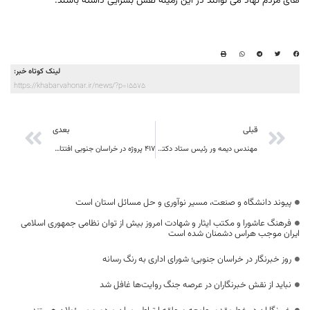
های مردم نهاد می توانند در این زمینه نقش بسزایی داشته باشند.
لینک کوتاه خبر:
https://khabarvahonar.ir/news/?p=15575
قبلی
بعدی
مهندس دیمه ور رئيس ستاد دکتر روحانی در خراسان جنوبی : بعضي از مديران ميخواهند مرداني براي تمام فصول باشند
417 پروژه در خراسان جنوبی افتتاح می شود
پیوند دانشگاه و صنعت، مسیر نوآوری و حل مسائل استان است
فرهنگ عاشورا و مکتب ایثار و شهادت امروز بیش از توان نظامی جمهوری اسلامی
ایران موجب هراس دشمنان شده است
روز خبرنگار در خراسان جنوبی؛ شورای اداری به رنگ رسانه
نباید از نقش خبرنگاران در عرصه جنگ روایت‌ها غافل شد