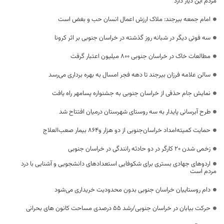
مردم این دیار دارد
امام جمعه بیرجند: ملاک ارزش اعمال انسان حب و بغض است
سه فوتی دیگر در شبانه روز گذشته در خراسان جنوبی بر اثر کرونا
مطالعات خاک در خراسان جنوبی ۸۰۰ میلیون اعتبار گرفت
سالن علامه فرزان بیرجند تا دهه فجر امسال به بهره برداری می‌رسد
نمایش جام حذفی از خراسان جنوبی به جشنواره پسامهر راه یافت
طرح آبرسانی پایدار به سه روستای شهرستان درمیان افتتاح شد
حمایت کمیته‌امداد خراسان‌جنوبی از دو هزار و۸۶۴ بیمار صعب‌العلاج
زخمی شدن 20 کارگر در دو حادثه رانندگی در خراسان جنوبی
اردوهای جهادی بستری برای شکوفایی استعدادهای دانشجویی و آشنایی با درد
مردم است
دام روستاییان خراسان جنوبی بدون محدودیت خریداری می‌شود
حرکت بیابان در خراسان جنوبی/رشد ۵۵ درصدی مساحت کانون های بحرانی