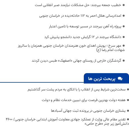
خطیب جمعه بیرجند: حل مشکلات نیازمند صبر انقلابی است
امدادرسانی هلال احمر به ۱۱۲ حادثه‌دیده در خراسان جنوبی
پروژه راه آهن بیرجند در مسیر توسعه با تامین اعتبار
دانشگاه بیرجند در 12 گرایش جدید دانشجو پذیرش کرد
مهر سرخ ؛ پویش اهدای خون هنرمندان خراسان جنوبی همزمان با سالروز
شهادت امام رضا (ع)
گردشگران خارجی از روستای جهانی «اصفهک» طبس دیدن کردند
پربحث ترین ها
سخت‌ترین شرایط پس از انقلاب را با اتکای به مردم پشت سر گذاشتیم
هفته دولت بهترین فرصت برای تبیین خدمات نظام و دولت
یشتازی خراسان جنوبی در پرونده ثبت جهانی آسبادها
تقدیر مقام عالی وزارت از عملکرد جهادی معاونت آموزش ابتدایی خراسان جنوبی/ ۴۶۰۰
دانش‌آموز زیر چتر «طرح حامی»