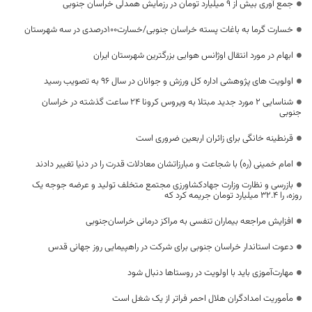
جمع آوری بیش از ۹ میلیارد تومان در رزمایش همدلی خراسان جنوبی
خسارت گرما به باغات پسته خراسان جنوبی/خسارت۱۰۰درصدی در سه شهرستان
ابهام در مورد انتقال اوژانس هوایی بزرگترین شهرستان ایران
اولویت های پژوهشی اداره کل ورزش و جوانان در سال 96 به تصویب رسید
شناسایی 2 مورد جدید مبتلا به ویروس کرونا 24 ساعت گذشته در خراسان
جنوبی
قرنطینه خانگی برای زائران اربعین ضروری است
امام خمینی (ره) با شجاعت و مبارزاتشان معادلات قدرت را در دنیا تغییر دادند
بازرسی و نظارت وزارت جهادکشاورزی مجتمع متخلف تولید و عرضه جوجه یک
روزه، را ۳۲.۴ میلیارد تومان جریمه کرد که
افزایش مراجعه بیماران تنفسی به مراکز درمانی خراسان‌جنوبی
دعوت استاندار خراسان جنوبی برای شرکت در راهپیمایی روز جهانی قدس
مهارت‌آموزی باید با اولویت در روستاها دنبال شود
مأموریت امدادگران هلال احمر فراتر از یک شغل است