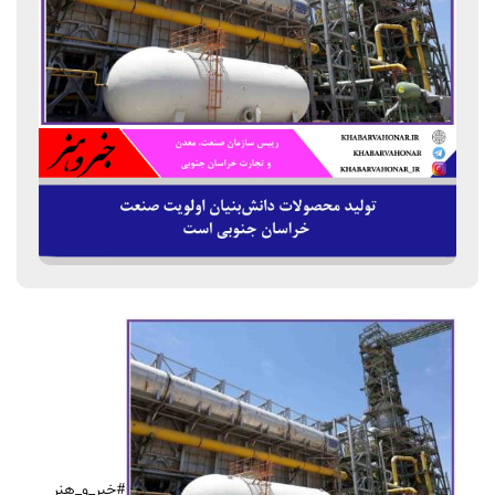
#خبر_و_هنر