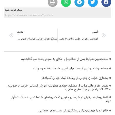
لینک کوتاه خبر:
https://khabarvahonar.ir/news/?p=70020
قبلی
بعدی
اورژانس هوایی طبس ناجی ۴ مصدوم شد
دستگاه‌های اجرایی خراسان جنوبی موظف به پشتیبانی از گروه‌های جهادی هستند
سخت‌ترین شرایط پس از انقلاب را با اتکای به مردم پشت سر گذاشتیم
هفته دولت بهترین فرصت برای تبیین خدمات نظام و دولت
یشتازی خراسان جنوبی در پرونده ثبت جهانی آسبادها
تقدیر مقام عالی وزارت از عملکرد جهادی معاونت آموزش ابتدایی خراسان جنوبی/
۴۶۰۰ دانش‌آموز زیر چتر «طرح حامی»
۱۸۵ بیمار هموفیلی در خراسان جنوبی تحت پوشش خدمات بیمه سلامت قرار
دارند
خانواده را مهمترین رکن پیشگیری از آسیب‌های اجتماعی