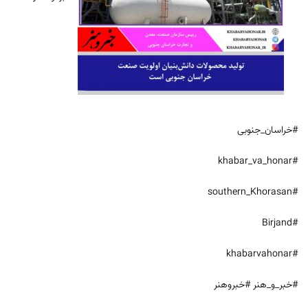
#خراسان_جنوبی
#khabar_va_honar
#southern_Khorasan
#Birjand
#khabarvahonar
#خبر_و_هنر #خبروهنر