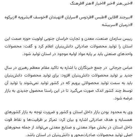
#خبر_هنر #خبر #اخبار #هنر #فرهنگ
#بیرجند #قاین #طبس #فردوس #سرایان #نهبندان #خوسف #بشرویه #زیرکوه
#درمیان #سربیشه
رییس سازمان صنعت، معدن و تجارت خراسان جنوبی اولویت حوزه صمت این
استان را تولید محصولات صادراتی دانش‌بنیان اعلام کرد و گفت: محصولات
واحدهای صنعتی باید بر پایه مواد اولیه موجود در استان تولید شود.
عباس جرجانی در جمع خبرنگاران با اشاره به تاکید مقام معظم رهبری در سال
جدید بر تولید محصولات دانش‌بنیان افزود: برای تولید محصولات دانش‌بنیان
باید به سمت تولید محصولاتی برویم که در کشور تولید نمی‌شوند یا تولید آن
توسط چند کشور اندک صورت می‌گیرد تا در این راستا محصول جدیدی به بازار
عرضه شود.
وی به محدود بودن بازار داخل استان و کشور و ضرورت توجه به بازار کشورهای
همسایه و هدف صادراتی اشاره و بیان کرد: تمرکز بر ظرفیت‌ها و نقاط قوت
داخل استان در بخش مواد معدنی و صنایع معدنی می‌تواند از جمله محورهای
اصلی تولید محصولات صادرات‌محور و دانش‌بنیان در استان باشد.