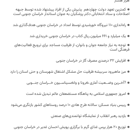
هزار هکتار
کمترین تعهد دولت چهاردهم پذیرش یکی از افراد پیشنهاد شده توسط جبهه
اصلاحات و ستاد انتخاباتی دکتر پزشکیان به عنوان استاندار خراسان جنوبی است
راه‌اندازی ۱۱۰ نیروگاه خورشیدی توسط امداد در خراسان جنوبی هدف‌گذاری شد
یک میلیارد و ۶۶۱ میلیون ریال کتاب در خراسان جنوبی خریداری شد
توجه به نیاز جامعه جوان و بانوان، از ظرفیت مساجد برای ترویج فعالیت‌های
فرهنگی است
افزایش ۳۲ درصدی مصرف گاز در خراسان جنوبی
مرز ماهیرود سربیشه ظرفیت حل مشکل اشتغال شهرستان و حتی استان را دارد
?آخـرین وضــعیت آماری ڪرونا و واڪسیناسـیون خــراسان جنــوبی
امروز جمهوری اسلامی به پناهگاه مستضعفان عالم تبدیل شده است
رییس بنیاد مسکن: سالانه طرح هادی ۱۰ درصد روستاهای کشور بازنگری می‌شود
بازدید رهبر انقلاب از نمایشگاه توانمندی‌های صنعتی
توزیع ۲۰ هزار پرس غذای گرم با برگزاری پویش احسان غدیر در خراسان جنوبی