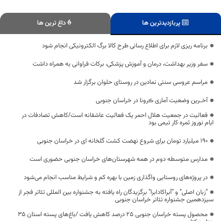
پربازدیدترین ها
داغ ترین ها
برنامه ریزی لازم برای اطلاع رسانی طرح کالا برگ الکترونیکی انجام شود
سفر وزیر بهداشت، درمان و آموزش پزشکی، برکات فراوانی به همراه داشت
مراسم عروسی سنتی نمادین در روستای حلوان برگزار شد
آخـرین وضعیت آماری ڪرونا در خراسان جنوبی
فعالیت در جمعیت هلال احمر یک فعالیت عاشقانه است/کاهش تصادفات در
ایام نوروز ثمره کار تیمی بود
۱۹۰ میلیارد تومان برای شروع نهضت کشت گلخانه ای در خراسان جنوبی
مدارس متوسطه دوم در همه شهرستان‌های خراسان جنوبی حضوری است
در پروژه‌های روستایی واگذاری زمین با بهره کم و شرایط مناسب انجام می‌شود
“زبان اصلی” و “آبراکادابرا” برگزیدگان راه یافته به جشنواره بین المللی تئاتر فجر از
سیزدهمین جشنواره تئاتر خراسان جنوبی
محصول پسته خراسان جنوبی ۲۵ درصد کاهش یافت /باغ‌های پسته استان ۳۵