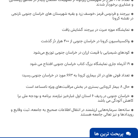
تعداد 265 طرح در شهرستان زیرکوه، از تسهیلات اشتغال پایدار در مناطق روستایی
و عشایری برخوردار شدند
بیرجند و فردوس قرمز ،خوسف زرد و بقیه شهرستان های خراسان جنوبی نارنجی
در نقشه کرونا
نمایشگاه موزه عبرت در بیرجند گشایش یافت
واکسیناسیون کرونا در خراسان جنوبی از ۴۰۰ هزار دُز گذشت
کودهای شیمیایی با قیمت ارزان در خراسان جنوبی توزیع می‌شود
19 آذرماه جاری نمایشگاه بزرگ کتاب خراسان جنوبی افتتاح می شود
تعداد فوتی های در اثر بیماری کرونا به 663 مورد در خراسان جنوبی رسید؛
حال ۸ بیمار کرونایی بستری در بخش مراقبت‌های ویژه نامساعد است
خراسان جنوبی در ردیف ۶ استان اول غبارخیز نیازمند برنامه و بودجه ملی برا
کاهش آلودگی می باشد
سانه‌ها، سرمایه‌هایی ارزشمند در انتقال اطلاعات صحیح به جامعه، ثبت وقایع و
رویدادها و نیز تعالی جامعه هستند
پربحث ترین ها