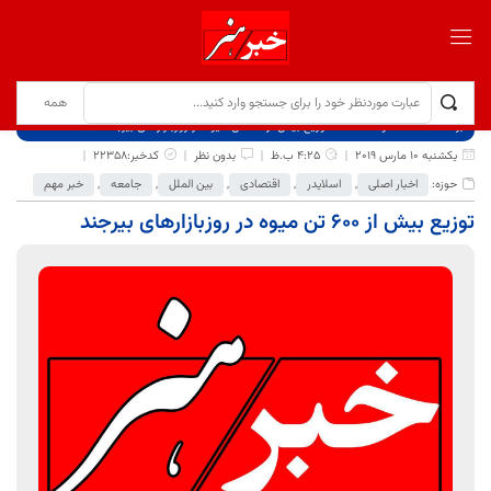
برگ نخست
نوشته‌ها
توزیع بیش از 600 تن میوه در روزبازارهای بیرجند
یکشنبه 10 مارس 2019
4:25 ب.ظ
بدون نظر
کدخبر:22358
حوزه:
اخبار اصلی
,
اسلایدر
,
اقتصادی
,
بین الملل
,
جامعه
,
خبر مهم
توزیع بیش از 600 تن میوه در روزبازارهای بیرجند