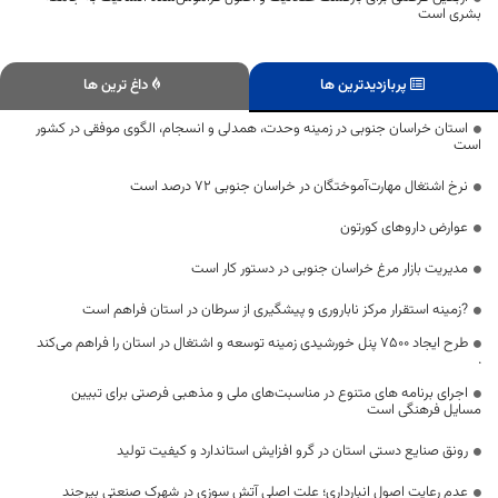
بشری است
پربازدیدترین ها
داغ ترین ها
استان خراسان جنوبی در زمینه وحدت، همدلی و انسجام، الگوی موفقی در کشور
است
نرخ اشتغال مهارت‌آموختگان در خراسان جنوبی ۷۲ درصد است
عوارض داروهای کورتون
مدیریت بازار مرغ خراسان جنوبی در دستور کار است
?زمینه استقرار مرکز ناباروری و پیشگیری از سرطان در استان فراهم است
طرح ایجاد ۷۵۰۰ پنل خورشیدی زمینه توسعه و اشتغال در استان را فراهم می‌کند
.
اجرای برنامه های متنوع در مناسبت‌های ملی و مذهبی فرصتی برای تبیین
مسایل فرهنگی است
رونق صنایع دستی استان در گرو افزایش استاندارد و کیفیت تولید
عدم رعایت اصول انبارداری؛ علت اصلی آتش سوزی در شهرک صنعتی بیرجند