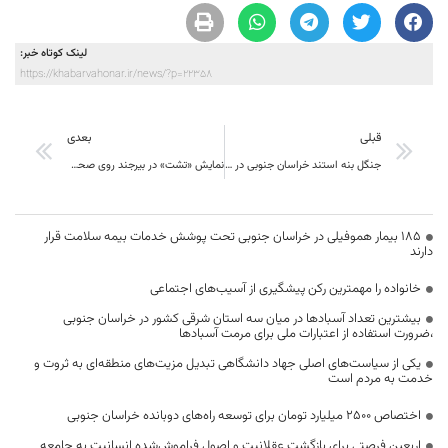
لینک کوتاه خبر:
https://khabarvahonar.ir/news/?p=22358
قبلی
بعدی
جنگل بنه استند خراسان جنوبی در در فهرست آثار طبیعی- ملی ثبت شد
نمایش «تشت» در بیرجند روی صحنه می رود
۱۸۵ بیمار هموفیلی در خراسان جنوبی تحت پوشش خدمات بیمه سلامت قرار
دارند
خانواده را مهمترین رکن پیشگیری از آسیب‌های اجتماعی
بیشترین تعداد آسبادها در میان سه استان شرقی کشور در خراسان جنوبی
،ضرورت استفاده از اعتبارات ملی برای مرمت آسبادها
یکی از سیاست‌های اصلی جهاد دانشگاهی تبدیل مزیت‌های منطقه‌ای به ثروت و
خدمت به مردم است
اختصاص 2500 میلیارد تومان برای توسعه راه‌های دوبانده خراسان جنوبی
اربعین فرصتی برای بازگشت عقلانیت و اصول فراموش‌شده انسانیت به جامعه