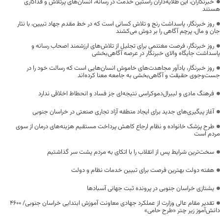
خبرنگاران، این طلایه‌داران راستین خدمت در رسانه، انسان‌های پرتلاش و فداکاری
هستند
روز خبرنگار، پاسداشت رنج و تلاش کسانی است که در خط مقدم جهاد تبیین، با نثار
جان و مال، پرچم آگاهی را بر دوش می‌کشند
روز خبرنگار، فرصت مغتنمی برای تجلیل از تلاش‌های ارزشمند اصحاب رسانه و
پاسداشت جایگاه والای خبرنگار در عرصه آگاهی‌بخشی
روز خبرنگار، یادآور مجاهدت‌های خاموش انسان‌هایی است که رسالت خود را در
جست‌وجوی حقیقت و آگاهی‌بخشی به جامعه معنا کرده‌اند
فرهنگ مادی و لیبرال‌دموکراسی نتیجه‌ای جز فساد و انحطاط اخلاقی ندارد
آغاز پیگیری‌های جدید برای ایجاد منطقه آزاد تجاری صنعتی در خراسان جنوبی
طرح پزشک خانواده و نظام ارجاع کاهش پرداخت مستقیم هزینه‌های درمان از سوی
مردم است
سخت‌ترین شرایط پس از انقلاب را با اتکای به مردم پشت سر گذاشتیم
هفته دولت بهترین فرصت برای تبیین خدمات نظام و دولت
یشتازی خراسان جنوبی در پرونده ثبت جهانی آسبادها
تقدیر مقام عالی وزارت از عملکرد جهادی معاونت آموزش ابتدایی خراسان جنوبی/ ۴۶۰۰
دانش‌آموز زیر چتر «طرح حامی»