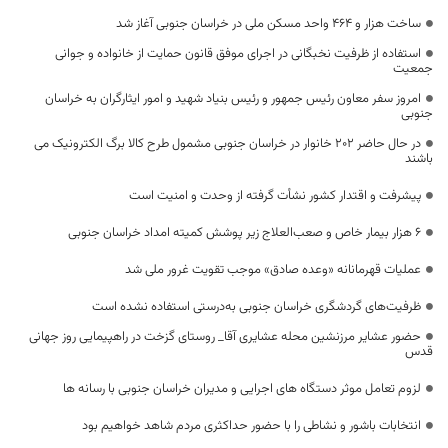
ساخت هزار و ۴۶۴ واحد مسکن ملی در خراسان جنوبی آغاز شد
استفاده از ظرفیت نخبگانی در اجرای موفق قانون حمایت از خانواده و جوانی
جمعیت
امروز سفر معاون رئیس جمهور و رئیس بنیاد شهید و امور ایثارگران به خراسان
جنوبی
در حال حاضر 202 خانوار در خراسان جنوبی مشمول طرح کالا برگ الکترونیک می
باشند
پیشرفت و اقتدار کشور نشأت گرفته از وحدت و امنیت است
۶ هزار بیمار خاص و صعب‌العلاج زیر پوشش کمیته امداد خراسان جنوبی
عملیات قهرمانانه «وعده صادق» موجب تقویت غرور ملی شد
ظرفیت‌های گردشگری خراسان جنوبی به‌درستی استفاده نشده است
حضور عشایر مرزنشین محله عشایری آقا_ روستای گزخت در راهپیمایی روز جهانی
قدس
لزوم تعامل موثر دستگاه های اجرایی و مدیران خراسان جنوبی با رسانه ها
انتخابات باشور و نشاطی را با حضور حداکثری مردم شاهد خواهیم بود