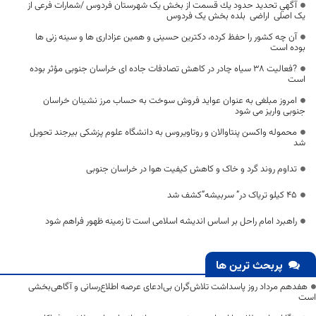
آگهي تحديد حدود يك قسمت از بخش یک شهرستان فردوس /شمارات فرعی از
یک اصلی اراضی بلده بخش یک فردوس
آن چه کشور را حفظ کرده، دکترین حسینی و همین عزاداری ها و سینه زنی ها
بوده است
?فعالیت 38 سیاه چادر در کاهش تصادفات جاده ای خراسان جنوبی مؤثر بوده
است
امروز مبلغی به عنوان عواید فروش سوخت به حساب مرز نشینان خراسان
جنوبی واریز می شود
محموله واکسن پنتاوالان و روتاویروس به دانشگاه علوم پزشکی بیرجند تحویل
شد
تداوم روند گرد و خاک و کاهش کیفیت هوا در خراسان جنوبی
45 کيلو تریاک در” سربیشه”کشف شد
راهبرد امام راحل بر اساس اندیشه اسلامی است تا زمینه ظهور فراهم شود
پربحث ترین ها
هفدهم مرداد روز پاسداشت تلاش‌گران بی‌ادعای عرصه اطلاع‌رسانی و آگاهی‌بخشی
است