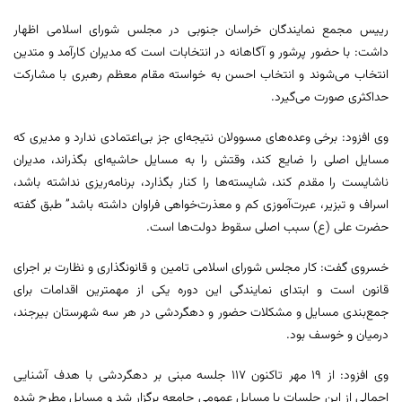
رییس مجمع نمایندگان خراسان جنوبی در مجلس شورای اسلامی اظهار
داشت: با حضور پرشور و آگاهانه در انتخابات است که مدیران کارآمد و متدین
انتخاب می‌شوند و انتخاب احسن به خواسته مقام معظم رهبری با مشارکت
حداکثری صورت می‌گیرد.
وی افزود: برخی وعده‌های مسوولان نتیجه‌ای جز بی‌اعتمادی ندارد و مدیری که
مسایل اصلی را ضایع کند، وقتش را به مسایل حاشیه‌ای بگذراند، مدیران
ناشایست را مقدم کند، شایسته‌ها را کنار بگذارد، برنامه‌ریزی نداشته باشد،
اسراف و تبزیر، عبرت‌آموزی کم و معذرت‌خواهی فراوان داشته باشد” طبق گفته
حضرت علی (ع) سبب اصلی سقوط دولت‌ها است.
خسروی گفت: کار مجلس شورای اسلامی تامین و قانونگذاری و نظارت بر اجرای
قانون است و ابتدای نمایندگی این دوره یکی از مهمترین اقدامات برای
جمع‌بندی مسایل و مشکلات حضور و دهگردشی در هر سه شهرستان بیرجند،
درمیان و خوسف بود.
وی افزود: از ۱۹ مهر تاکنون ۱۱۷ جلسه مبنی بر دهگردشی با هدف آشنایی
اجمالی از این جلسات با مسایل عمومی جامعه برگزار شد و مسایل مطرح شده