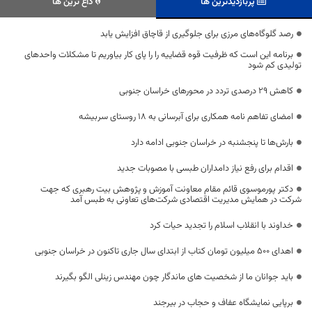
پربازدیدترین ها
داغ ترین ها
رصد گلوگاه‌های مرزی برای جلوگیری از قاچاق افزایش یابد
برنامه این است که ظرفیت قوه قضاییه را را پای کار بیاوریم تا مشکلات واحدهای
تولیدی کم شود
کاهش 29 درصدی تردد در محورهای خراسان جنوبی
امضای تفاهم نامه همکاری برای آبرسانی به ۱۸ روستای سربیشه
بارش‌ها تا پنجشنبه در خراسان جنوبی ادامه دارد
اقدام برای رفع نیاز دامداران طبسی با مصوبات جدید
دکتر پورموسوی قائم مقام معاونت آموزش و پژوهش بیت رهبری که جهت
شرکت در همایش مدیریت اقتصادی شرکت‌های تعاونی به طبس آمد
خداوند با انقلاب اسلام را تجدید حیات کرد
اهدای 500 میلیون تومان کتاب از ابتدای سال جاری تاکنون در خراسان جنوبی
باید جوانان ما از شخصیت های ماندگار چون مهندس زینلی الگو بگیرند
برپایی نمایشگاه عفاف و حجاب در بیرجند