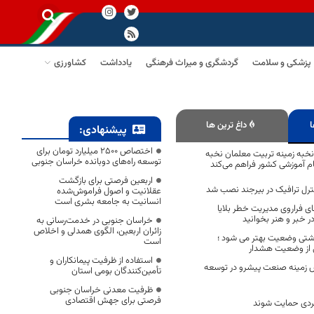
پزشکی و سلامت
گردشگری و میراث فرهنگی
یادداشت
کشاورزی
ا
داغ ترین ها
پیشنهادی:
اختصاص 2500 میلیارد تومان برای
خبه زمینه تربیت معلمان نخبه
توسعه راه‌های دوبانده خراسان جنوبی
ام آموزشی کشور فراهم می‌کند
اربعین فرصتی برای بازگشت
ترل ترافیک در بیرجند نصب شد
عقلانیت و اصول فراموش‌شده
انسانیت به جامعه بشری است
 فراروی مدیریت خطر بلایا
ر خبر و هنر بخوانید
خراسان جنوبی در خدمت‌رسانی به
زائران اربعین، الگوی همدلی و اخلاص
اشتی وضعیت بهتر می شود ؛
است
 از وضعیت هشدار
استفاده از ظرفیت پیمانکاران و
زمینه صنعت پیشرو در توسعه
تأمین‌کنندگان بومی استان
ظرفیت معدنی خراسان جنوبی
فرصتی برای جهش اقتصادی
گردی حمایت شوند