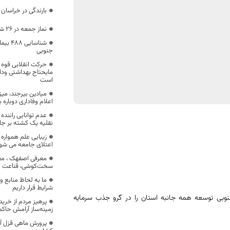
بارندگی در خراسان 
نماز جمعه در ۲۶ شهر خراسان جنوبی اقامه می‌شود
شناسای
جنوبی
حرکت انقلابی قوه ق
مایحتاج بهداشتی ودا
است
میادین بیرجند، میزب
اعلام وفاداری دوباره ب
عدم توانایی راننده
نقلیه يک کشته بر ج
زیبایی علم همواره 
اعتلای جامعه می شو
معرفی اصفهک ، مع
سخت‌کوشی، قناعت و 
ما به لحاظ منابع 
شرایط قرار داریم
جنوبی توسعه همه جانبه استان را در گرو جذب سرمایه
پرهیز مردم از خرید
زمینه‌ساز آرامش حاکم ب
پرورش ماهی قزل آل