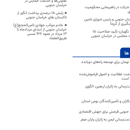
تعاونی‌ها و خدمات حمایتی در
خراسان جنوبی
ی شرکت در راهپیمایی محکومیت
ی
زایش ۱۵ درصدی برداشت انگور از
تاکستان های خراسان جنوبی
اسان جنوبی و رئیس شورای تامین
گیری از کرونا
خادم موکب جهادی ثامن‌الحجج(ع)
خراسان جنوبی از ابتدای مردادماه تا
با اعلام نظر شورای نگهبان؛ تأیید صلاحیت ۱۵
۱۳ مرداد در عمود ۹۲۶ مسیر
ات مجلس در خراسان جنوبی
طریق‌العلماء
ها
2 میلیارد تومان برای توسعه راه‌های دوبانده
زگشت عقلانیت و اصول فراموش‌شده
 است
رسانی به زائران اربعین، الگوی
کاران و تأمین‌کنندگان بومی استان
جنوبی فرصتی برای جهش اقتصادی
ت‌رسانی ایمن به زائران پایان صفر