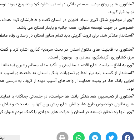
?ملانوری به پر رونق بودن سیستم بانکی در استان اشاره کرد و تصریح نمود: ت
تولید قرار گیرند.
?وی از موضوع شکل گیری ستاد خاوران در استان گفت و خاطرنشان کرد: هدف ما ا
خصوصی در جهت توسعه متوازن، همه جانبه و پایدار استان می باشد.
?استاندار متذکر شد: برای ثروت آفرینی باید تمام منابع استان در راستای رفاه منط
?ملانوری به قابلیت های متنوع استان در بحث سرمایه گذاری اشاره کرد و گ
مرز، کشاورزی ،گردشگری، معادن و… برخوردار است.
?وی به ابلاغ سیاست های اقتصاد مقاومتی و تأکید مقام معظم رهبری (مدظله العا
?استاندار از کسب رتبه برتر اعطای تسهیلات بانکی استان به واحدهای آسیب 
افزایی بانک ها، در زمینه حمایت از واحدهای آسیب دیده از کرونا، به درستی 
بود.
?ملانوری از کمیسیون هماهنگی بانک ها خواست، در جلساتی جداگانه با نمای
های نظارتی درخصوص طرح ها، چالش های پیش روی آنها و… به بحث و تبادل نظر
?وی تنها راه تحقق توسعه در استان را حرکت های جهادی با کمک مردم عنوان کرد
لینک