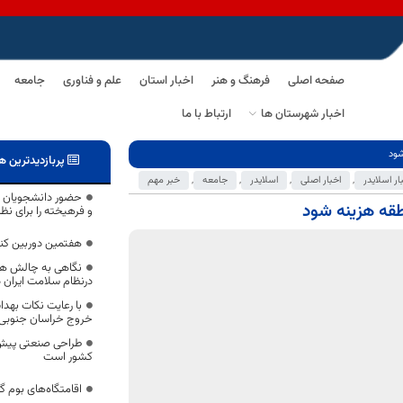
صفحه اصلی
فرهنگ و هنر
اخبار استان
علم و فناوری
جامعه
اخبار شهرستان ها
ارتباط با ما
شود
پربازدیدترین ه
ار اسلایدر
,
اخبار اصلی
,
اسلایدر
,
جامعه
,
خبر مهم
حضور دانشجویان ن
نطقه هزینه شود
و فرهیخته را برای نظ
هفتمین دوربین کن
نگاهی به چالش های
درنظام سلامت ایران د
با رعایت نکات بهد
خروج خراسان جنوبی
طراحی صنعتی پیش 
کشور است
اقامتگاه‌های بوم 