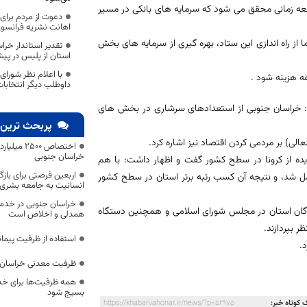
وسعه زمانی محقق می شود که سرمایه های بانکی در مسیر
دعوت از مردم برا
اهانت نشریه فرانسو
ز راه اندازی این ستاد، بهره گیری از سرمایه های بخش
تقدیر استاندار خر
استان از پلیس در پیش
قه هزینه شود .
داوطلب دیگر انتخاب
فت: خراسان جنوبی از استعدادهای سرشاری در بخش های
پربحث ترین 
لی) بر مردمی کردن اقتصاد نیز اشاره کرد.
اختصاص 500
خراسان جنوبی
دیده از کرونا در سطح کشور گفت و اظهار داشت: با هم
اربعین فرصتی برای با
عمل شد، و نتیجه آن کسب رتبه برتر استان در سطح کشور
انسانیت به جامعه بشری
خراسان جنوبی در خدمت‌
ندگان استان در مجلس شورای اسلامی و همچنین دستگاه
همدلی و اخلاص است
 بپردازند.
استفاده از ظرفیت پیمان
.
ظرفیت معدنی خراسان 
همه ظرفیت‌ها برای خدم
بسیج شود
 کوتاه خبر:
https://khabarvahonar.ir/news/?p=52975