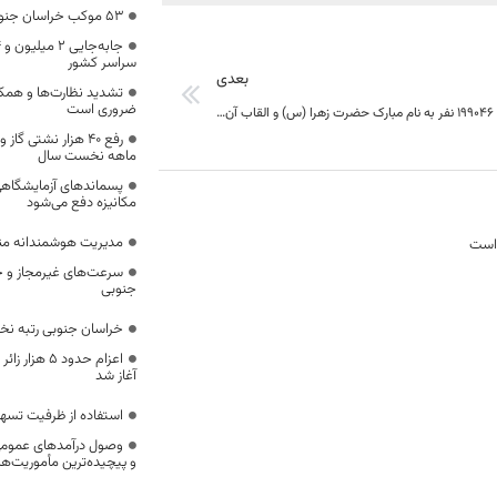
53 موکب خراسان جنوبی در خدمت زائران اربعین
سراسر کشور
بعدی
تشدید نظارت‌ها و همکا
ضروری است
تا کنون تعداد 199046 نفر به نام مبارک حضرت زهرا (س) و القاب آن حضرت در خراسان جنوبی مزین و نام گذاری شده اند
ماهه نخست سال
پسماندهای آزمایشگاهی
مکانیزه دفع می‌شود
مدیریت هوشمندانه مناب
 است
سرعت‌های غیرمجاز و خ
جنوبی
خراسان جنوبی رتبه ن
اعزام حدود 5
آغاز شد
استفاده از ظرفیت تسه
وصول درآمدهای عمومی 
و پیچیده‌ترین مأموریت‌