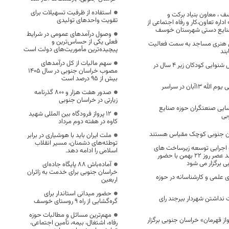
استفاده از ظرفیت تسهیلات برای
سف ، معاون بنیاد برکت و
تقویت واحدهای تولیدی
داره تعاون،کار و رفاه اجتماعی از
نایع دستی شهرستان خوسف
وصول درآمدهای عمومی در شرایط
فعلی یکی از حساس‌ترین و
ی هنری مساجد به سمت فعالیت
پیچیده‌ترین مأموریت‌های دولت است
ند
سهم مالیات از کل درآمدهای
درمان رایگان مشکل شنوایی کودکان زیر 4 سال در
مصوب خراسان جنوبی در سال ۱۴۰۵
بیش از ۹۵ درصد است
مسیرهای راهپیمایی یوم الله 13آبان در سراسر
صدور هفت هزار و ۸۰۰ گذرنامه
زیارتی در خراسان جنوبی
ت شناسایی صنعتگران حوزه صنایع
۱۲ پرواز فرودگاه بین المللی شهید
بی
کاوه در هفته دوم مرداد
ان جنوبی کوچک مقیاس هستند
ملت ایران باید با هوشیاری در برابر
توطئه‌های دشمنان، مسیر انقلاب
 اجرایی توسعه زیرساخت های
اسلامی را ادامه دهد.
تفرجگاه بند دره بیرجند عصر روز ۲۲ بهمن با حضور
ی برگزار می شود
آماده‌باش ۸۸ پایگاه جاده‌ای
خراسان جنوبی برای خدمت به زائران
علمی و کارشناسانه در حوزه
اربعین
حضور میدانی استاندار برای
 نداشتن شهردار بیرجند رای
گره‌گشایی از راه ۹ روستای خوسف
مهم‌ترین مسائل و مطالبات حوزه
واز قهرمان» خراسان جنوبی برگزار
رفاه، اشتغال، بیمه، تأمین اجتماعی،