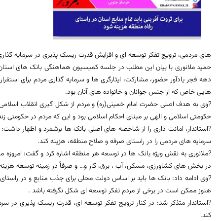
های مردمی، ترویج تفکر توسعه ای و افزایش قدرت ریسک پذیری در سرمایه گذاری 
حمید ملانوری با بیان این مطلب در جلسه کمیسیون هماهنگی بانک های استان،
دهه فجر یادآور حضور، مشارکت، ایثارگری ها و سرمایه گذاری مردم برای استقر
هایی خاص که از جنس جوانان و خانواده های آنان بود.
?وی به هدف اصلی حضرت امام خمینی(ره) و مردم از شکل گیری انقلاب اسلامی اش
حکومتی اسلامی و الهی بر مبنای احکام اسلامی بود و این که مردم در حکومتی زندگ
?استاندار، امانت داری را از شاخصه های اصلی بانک ها برشمرد و اظهار داشت
سرمایه های مردمی را در راستای صرفه و صلاح منطقه، هزینه کند.
?ملانوری به نقش ویژه بانک ها در توسعه هر منطقه اشاره کرد و گفت: امروزه مناب
در بخش های کشاورزی، مسکن، آب ، برق، گاز و… و صرفاً در زمینه توسعه هزینه
?وی ادامه داد: بانک ها باید بر اساس دولت محلی برای جذب منابع و در راستای صر
هنوز ممکن است در برخی از مردم تفکر توسعه ای شکل نگرفته باشد .
?استاندار متذکر شد: در کنار ترویج تفکر توسعه ای، قدرت ریسک پذیری در سرمای
کند.