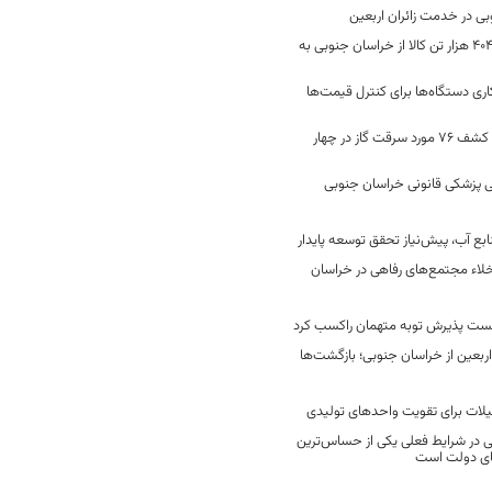
جابه‌جایی 2 میلیون و 404 هزار تن کالا از خراسان جنوبی به
ری دستگاه‌ها برای کنترل قیمت‌ها
رفع 40 هزار نشتی گاز و کشف 76 مورد سرقت گاز در چهار
 پزشکی قانونی خراسان جنوبی
ع آب، پیش‌نیاز تحقق توسعه پایدار
لاء مجتمع‌های رفاهی در خراسان
خست پذیرش توبه متهمان راکسب کرد
 هزار زائر اربعین از خراسان جنوبی؛ بازگشت‌ها
یلات برای تقویت واحدهای تولیدی
در شرایط فعلی یکی از حساس‌ترین
های دولت است