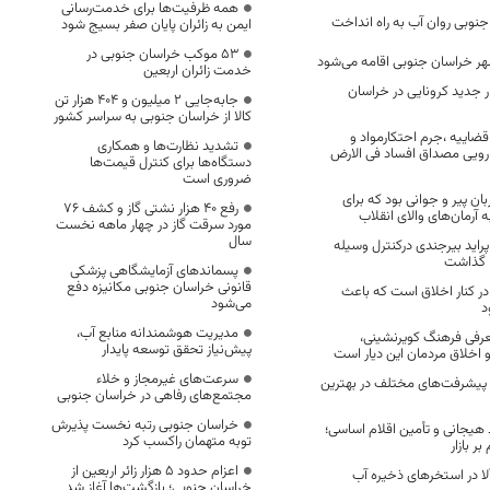
همه ظرفیت‌ها برای خدمت‌رسانی
جنوبی روان آب به راه انداخت
ایمن به زائران پایان صفر بسیج شود
53 موکب خراسان جنوبی در
خدمت زائران اربعین
ی ۴۸۸ بیمار جدید کرونایی در خراسان
جابه‌جایی 2 میلیون و 404 هزار تن
کالا از خراسان جنوبی به سراسر کشور
ضاییه ،جرم احتکارمواد و
تشدید نظارت‌ها و همکاری
رویی مصداق افساد فی الارض
دستگاه‌ها برای کنترل قیمت‌ها
ضروری است
ان پیر و جوانی بود که برای
رفع 40 هزار نشتی گاز و کشف 76
ه آرمان‌های والای انقلاب
مورد سرقت گاز در چهار ماهه نخست
سال
 پراید بیرجندی درکنترل وسیله
ا گذاشت
پسماندهای آزمایشگاهی پزشکی
قانونی خراسان جنوبی مکانیزه دفع
در کنار اخلاق است که باعث
می‌شود
د
مدیریت هوشمندانه منابع آب،
رفی فرهنگ کویرنشینی،
پیش‌نیاز تحقق توسعه پایدار
اخلاق مردمان این دیار است
سرعت‌های غیرمجاز و خلاء
و پیشرفت‌های مختلف در بهترین
مجتمع‌های رفاهی در خراسان جنوبی
خراسان جنوبی رتبه نخست پذیرش
 هیجانی و تأمین اقلام اساسی؛
توبه متهمان راکسب کرد
ر بازار
اعزام حدود 5 هزار زائر اربعین از
ا در استخرهای ذخیره آب
خراسان جنوبی؛ بازگشت‌ها آغاز شد