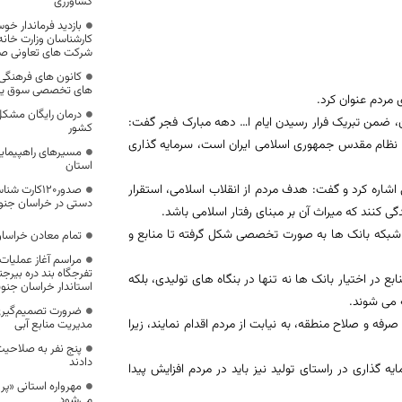
کشاورزی
بازدید فرماندار خو
کارشناسان وزارت خانه ا
شرکت های تعاونی ص
کانون های فرهنگ
های تخصصی سوق یاب
مردم عنوان کرد.
 ضمن تبریک فرار رسیدن ایام ا… دهه مبارک فجر گفت:
کشور
ار نظام مقدس جمهوری اسلامی ایران است، سرمایه گذاری
استان
اره کرد و گفت: هدف مردم از انقلاب اسلامی، استقرار
صدور120کار
دستی در خراسان جنو
ی کنند که میراث آن بر مبنای رفتار اسلامی باشد.
: شبکه بانک ها به صورت تخصصی شکل گرفته تا منابع و
تمام معادن خراس
مراسم آغاز عملیات
ع در اختیار بانک ها نه تنها در بنگاه های تولیدی، بلکه
استاندار خراسان جنوب
 می شوند.
ضرورت تصمیم‌گیری 
فه و صلاح منطقه، به نیابت از مردم اقدام نمایند، زیرا
مدیریت منابع آبی
پنج نفر به صلاحیت
دادند
ه گذاری در راستای تولید نیز باید در مردم افزایش پیدا
مهرواره استانی «پر
می‌شود