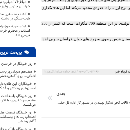
مبلغ ۱۷۶ می
خراسان جنوبی واریز 
رخ ارز ما را تا حدودی محدود می‌کند اما این هدف‌گذاری
کشف نخستین مدار
پارینه‌سنگی در دشت
وی اظهار داشت: خراسان‌جنوبی یکی از استان‌های صادرکننده برق است و برق تولیدی در این منطقه 700 مگاوات است که کمتر از 350
68 مصوبه حوزه ر
استاندار محترم خراس
بررسي شد.
ائمه (ع) و آستان قدس رضوی به زوج های جوان خراسان جنوبی اهدا
پربحث ترین 
روز خبرنگار در خراسان 
هفدهم مرداد روز پاسد
 کوتاه خبر:
https://khabarvahonar.ir/news/?p=17466
اطلاع‌رسانی و آگاهی‌بخش
خبرنگاران، این طلایه‌د
انسان‌های پرتلاش و فداک
بعدی
روز خبرنگار، پاسداشت
مقدم جهاد تبیین، با نثار
تعیین حق آبه تالاب کجی نمکزار نهبندان در دستور کار اداره کل حفاظت محیط زیست خراسان جنوبی قرار گرفت
می‌کشند
روز خبرنگار، فرصت مغت
اصحاب رسانه و پاسداشت ج
آگاهی‌بخشی
روز خبرنگار، یادآور 