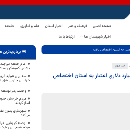
صفحه اصلی
فرهنگ و هنر
اخبار استان
علم و فناوری
جامعه
اخبار شهرستان ها
ارتباط با ما
اعتبار به استان اختصاص یافت
پربازدیدترین ه
امام جمعه بیرجند
,
خبر مهم
دشمن کمرشکن است
ارد دلاری اعتبار به استان اختصاص
سه برابر عواید فر
خراسان جنوبی هزینه
وحدت رمز توسعه ه
مردم خراسان جنوبی 
انداز کردند
شهرسازی بدون نقشه
می‌کند
اوضاع کرونایی خرا
مردم همچنان رعایت ک