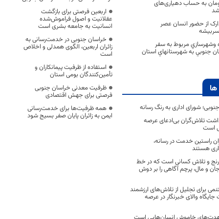
لیارد تومان به حساب دهیاری‌های
شد
اربعین فرصتی برای بازگشت
عقلانیت و اصول فراموش‌شده
ک از حضور انسان عصر
انسانیت به جامعه بشری است
 سربیشه
خراسان جنوبی در خدمت‌رسانی به
اه وشهرسازي مربوط به سفر
زائران اربعین، الگوی همدلی و اخلاص
ان جنوبي به شهرستانهاي استان
است
استفاده از ظرفیت پیمانکاران و
تأمین‌کنندگان بومی استان
ها
ظرفیت معدنی خراسان جنوبی
فرصتی برای جهش اقتصادی
جنوبی؛ شورای اداری به رنگ رسانه
همه ظرفیت‌ها برای خدمت‌رسانی
ایمن به زائران پایان صفر بسیج شود
اشت تلاش‌گران بی‌ادعای عرصه
ی است
اران راستین خدمت در رسانه،
اری هستند
 رنج و تلاش کسانی است که در خط
 جان و مال، پرچم آگاهی را بر دوش
نمی برای تجلیل از تلاش‌های ارزشمند
ایگاه والای خبرنگار در عرصه
مجاهدت‌های خاموش انسان‌هایی است