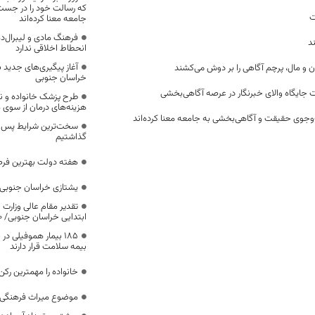
که رسالت خود را در جس
ت
جامعه معنا کرده‌اند
فرهنگ مادی و لیبرال‌د
د
انحطاط اخلاقی ندارد
آغاز پیگیری‌های جدید ب
ن و مال، پرچم آگاهی را بر دوش می‌کشند
خراسان جنوبی
 جایگاه والای خبرنگار در عرصه آگاهی‌بخشی
طرح پزشک خانواده و 
هزینه‌های درمان از سوی
وجوی حقیقت و آگاهی‌بخشی به جامعه معنا کرده‌اند
سخت‌ترین شرایط پس از 
گذاشتیم
هفته دولت بهترین فرص
یشتازی خراسان جنوبی د
تقدیر مقام عالی وزارت
ابتدایی خراسان جنوبی/ ۴۶۰۰ دانش‌آموز زیر چتر «طرح حامی»
۱۸۵ بیمار هموفیلی
بیمه سلامت قرار دارند
خانواده را مهمترین رک
موضوع میراث فرهنگی،