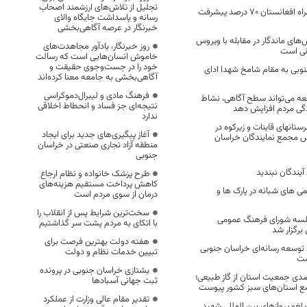
تجلیل از تلاش‌های ارزشمند اصحاب
محور میل ۷۸ به فراه افغانستان ۷۰ درصد پیشرفت
رسانه و پاسداشت جایگاه والای
خبرنگار در عرصه آگاهی‌بخشی
های ماندگار در مقابله با ویروس
روز خبرنگار، یادآور مجاهدت‌های
انی است
خاموش انسان‌هایی است که رسالت
خود را در جست‌وجوی حقیقت و
نوبی به مقام شامخ شهدا ادای
آگاهی‌بخشی به جامعه معنا کرده‌اند
فرهنگ مادی و لیبرال‌دموکراسی
عه می‌تواند سطح آگاهی، نشاط
نتیجه‌ای جز فساد و انحطاط اخلاقی
گی مردم افزایش دهد
ندارد
ستانهای قاینات و زیرکوه در
آغاز پیگیری‌های جدید برای ایجاد
 مجمع نمایندگان خراسان
منطقه آزاد تجاری صنعتی در خراسان
جنوبی
 آیندگان نبندید
طرح پزشک خانواده و نظام ارجاع
کاهش پرداخت مستقیم هزینه‌های
می های شبانه در پارک ها و
درمان از سوی مردم است
سخت‌ترین شرایط پس از انقلاب را
لسه شورای فرهنگ عمومی
با اتکای به مردم پشت سر گذاشتیم
برگزار شد
هفته دولت بهترین فرصت برای
وسعه رسانه‌ای خراسان جنوبی
تبیین خدمات نظام و دولت
ست
یشتازی خراسان جنوبی در پرونده
ره‌مندی ۹۷ درصدی جمعیت استان از گاز طبیعی؛
ثبت جهانی آسبادها
ع استان‌های سبز کشور پیوست
تقدیر مقام عالی وزارت از عملکرد
لغو پروازهای بین المللی شهید