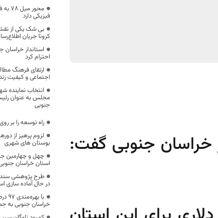
فیزیکی دارد
بی شک یکی از نقش‌
کرونا جریان اطلاع‌رس
استاندار خراسان ج
احترام کرد
ارتقای فرهنگ مطال
اجتماعی و کیفیت زند
انتخاب نماینده شهر
مجلس به عنوان رئیس
جنوبی
راه توسعه را بر روی
لزوم پرهیز از دوره
ر خراسان جنوبی گفت:
بوستان های شهری
چهل و چهارمین ج
استان خراسان جنوبی 
طرح پژوهشی سند ت
در حال آماده سازی ا
با به
خراسان جنوبی به جم
دلاری برای این استان
کمبود ناوگان سبب 