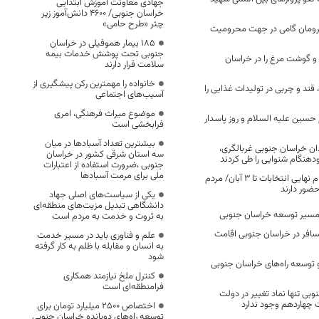
جهادی معاونت آموزش ابتدایی
خراسان جنوبی/ ۴۶۰۰ دانش‌آموز زیر
چتر «طرح حامی»
مان گامی در جهت محرومیت
۱۸۵ بیمار هموفیلی در خراسان
جنوبی تحت پوشش خدمات بیمه
و گوشت مرغ را در خراسان
سلامت قرار دارند
خانواده را مهمترین رکن پیشگیری از
ند و چربی در تولیدات غذایی را
آسیب‌های اجتماعی
موضوع میراث فرهنگی، امری
سین علیه السلام و روز پاسدار
فرابخشی است
بیشترین تعداد آسبادها در میان
وزادان خراسان جنوبی غربالگری،
سه استان شرقی کشور در خراسان
هنگام شنوایی را طی کردند
جنوبی ،ضرورت استفاده از اعتبارات
ملی برای مرمت آسبادها
انجام فرآیند ثبت نام نهایی انتخابات تا ۳ آبان/ مردم
ضور دارند
یکی از سیاست‌های اصلی جهاد
دانشگاهی تبدیل مزیت‌های منطقه‌ای
 مسیر توسعه خراسان جنوبی
به ثروت و خدمت به مردم است
۲ هزار مسافر در خراسان جنوبی اقامت
علم و فناوری باید در مسیر خدمت
به انسان و مقابله با ظلم به کار گرفته
شود
 و توسعه راه‌های خراسان جنوبی
کنترل ملخ نیازمند همکاری
فرامنطقه‌ای است
وبی تنها نماد تغییر در دولت
ت چهاردهم وجود ندارد
اختصاص 2500 میلیارد تومان برای
توسعه راه‌های دوبانده خراسان جنوبی