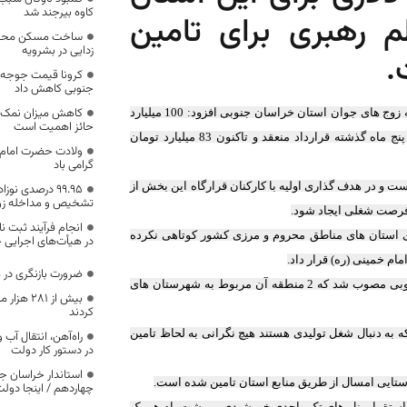
کاوه بیرجند شد
 رهبری برای تامین
ساخت مسکن محرو
زدایی در بشرویه
.
کرونا قیمت جوجه 
جنوبی کاهش داد
کاهش میزان نمک، ق
دکتر محمدمهدی مروج الشریعه روز چهارشنبه در آیین اهدای 200 فقره جهیزیه به زوج های جوان استان خراسان جنوبی افزود: 100 میلیارد
حائز اهمیت است
تومان برای ایجاد اشتغال پایدار روستایی از محل عنایت مقام معظم رهبری در پنج ماه گذشته قرارداد منعقد و تاکنون 83 میلیارد تومان
ولادت حضرت امام ح
گرامی باد
 و در هدف گذاری اولیه با کارکنان قرارگاه این بخش از
99.95 درصدی ن
تشخیص و مداخله زود
رای استان های مناطق محروم و مرزی کشور کوتاهی نکرده
در هیأت‌های اجرایی ح
ضرورت بازنگری در
وی بیان کرد: ایجاد سه منطقه ویژه اقتصادی در 10 روز گذشته برای خراسان جنوبی مصوب شد که 2 منطقه آن مربوط به شهرستان های
بیش از ۸۱
کردند
به دنبال شغل تولیدی هستند هیچ نگرانی به لحاظ تامین
راه‌آهن، انتقال آب
در دستور کار دولت
استاندار خراسان جن
چهاردهم / اینجا دول
انرژی الکتریکی از طریق استقرار پنل های تک واحدی خورشیدی بر پشت بام هر یک