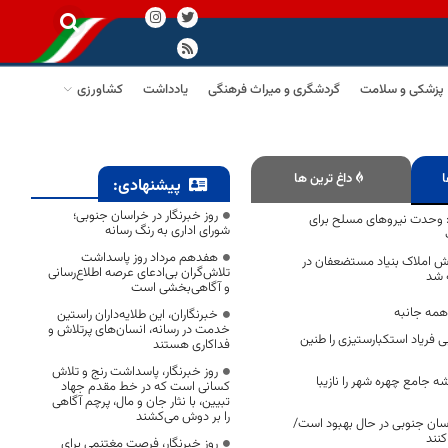
پزشکی و سلامت
گردشگری و میراث فرهنگی
یادداشت
کشاورزی
ا
داغ ترین ها
پیشنهادی:
روز خبرنگار در خراسان جنوبی؛
: وحدت نیروهای مسلح برای
شورای اداری به رنگ رسانه
هفدهم مرداد روز پاسداشت
وش املاک بنیاد مستضعفان در
تلاش‌گران بی‌ادعای عرصه اطلاع‌رسانی
 شد
و آگاهی‌بخشی است
مه جانبه
خبرنگاران، این طلایه‌داران راستین
خدمت در رسانه، انسان‌های پرتلاش و
فریاد استکبارستیزی را طنین‌
فداکاری هستند
روز خبرنگار، پاسداشت رنج و تلاش
 جامع چهره شهر را نازیبا
کسانی است که در خط مقدم جهاد
تبیین، با نثار جان و مال، پرچم آگاهی
را بر دوش می‌کشند
سان جنوبی در حال بهبود است/
نند
روز خبرنگار، فرصت مغتنمی برای