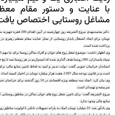
با عنایت و دستور مقام معظم
مشاغل روستایی اختصاص یافت
پرداخت شده است.
وی اظهار داشت: موضوع شغل زوج های جوان و افراد ساکن روستا برای ما مهم است
سپاه پاسداران، 200 روستا هدف گذاری شده که امیدواریم در هر روستا سه تا پنج فرصت شغلی ایجاد شود.
استاندار خراسان جنوبی گفت: دولت تدبیر و امید به لحاظ تامین منابع مالی ب
است و در قانون بودجه سال 1397، هفت هزار میلیارد تومان در اختیار کمیته امداد امام خمینی (ره) قرار داد.
سربیشه و نهبندان است.
مروج الشریعه گفت: برای تامین شغل زوج های جوان ساکن در مناطق روستایی که 
منابع مالی وجود ندارد.
وی یادآور شد: 35 میلیارد تومان کمک به یارانه تسهیلات بانکی با اولویت مناطق روستایی امسال از طریق منابع استان تامین شده است.
استاندار خراسان جنوبی گفت: ایجاد 10 هزار واحد تولید 