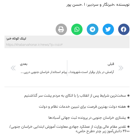
نویسنده ،خبرنگار و سردبیر: ا .حسن پور
لینک کوتاه خبر:
https://khabarvahonar.ir/news/?p=111574
قبلی
بعدی
آرامش در بازار برقرار است،شهروندان از خرید هیجانی پرهیز کنند
پیام استاندار خراسان جنوبی درپی شهادت ۲ تن از پاسداران سرافراز هم استانی اهل بشرویه در حملات رژیم اسرائیل
سخت‌ترین شرایط پس از انقلاب را با اتکای به مردم پشت سر گذاشتیم
هفته دولت بهترین فرصت برای تبیین خدمات نظام و دولت
یشتازی خراسان جنوبی در پرونده ثبت جهانی آسبادها
تقدیر مقام عالی وزارت از عملکرد جهادی معاونت آموزش ابتدایی خراسان جنوبی/
۴۶۰۰ دانش‌آموز زیر چتر «طرح حامی»