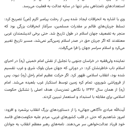
استعدادهای نامتناهی بشر تنها در سایه عدالت به فعلیت می‌رسد.
وی با اشاره به انحرافات ایجاد شده پس از رحلت پیامبر اکرم (ص) تصریح کرد:
تسلط جریان‌های ظالم بر مقدرات مسلمین، سرآغاز انحرافات بزرگی بود که
منجر به تضعیف جهان اسلام در طول تاریخ شد. حتی برخی اندیشمندان غربی
معتقدند که اگر جریان حق در صدر اسلام زمین‌گیر نمی‌شد، مسیر تاریخ تغییر
می‌کرد و اسلام سراسر جهان را فرا می‌گرفت.
نماینده ولی‌فقیه در خراسان جنوبی با تجلیل از نقش امام خمینی (ره) در احیای
اسلام ناب خاطرنشان کرد: در دورانی که جهان میان بلوک شرق و غرب تقسیم
شده بود، انقلاب اسلامی ظهور کرد. اگر حرکت عظیم امام راحل (ره) نبود، پس
از فروپاشی شوروی، تمام کره زمین توسط استکبار غرب بلعیده می‌شد. امام
(ره) از همان سال 1342 با نگاهی تمدن‌ساز، هدف اصلی را تشکیل حکومت
اسلامی برای مقابله با استبداد و استعمار تبیین کردند.
آیت‌الله عبادی «آگاهی جهانی» را از دستاوردهای بزرگ انقلاب برشمرد و افزود:
امروز شاهدیم که حتی در قلب کشورهای غربی، مردم علیه حکومت‌های فاسد
خود فریاد عدالت‌خواهی سر می‌دهند. نامه‌های رهبر معظم انقلاب به جوانان