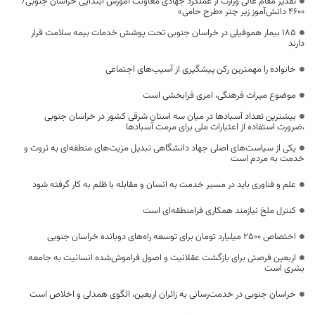
تقدیر مقام عالی وزارت از عملکرد جهادی معاونت آموزش ابتدایی خراسان جنوبی/
۴۶۰۰ دانش‌آموز زیر چتر «طرح حامی»
۱۸۵ بیمار هموفیلی در خراسان جنوبی تحت پوشش خدمات بیمه سلامت قرار
دارند
خانواده را مهمترین رکن پیشگیری از آسیب‌های اجتماعی
موضوع میراث فرهنگی، امری فرابخشی است
بیشترین تعداد آسبادها در میان سه استان شرقی کشور در خراسان جنوبی
،ضرورت استفاده از اعتبارات ملی برای مرمت آسبادها
یکی از سیاست‌های اصلی جهاد دانشگاهی تبدیل مزیت‌های منطقه‌ای به ثروت و
خدمت به مردم است
علم و فناوری باید در مسیر خدمت به انسان و مقابله با ظلم به کار گرفته شود
کنترل ملخ نیازمند همکاری فرامنطقه‌ای است
اختصاص 2500 میلیارد تومان برای توسعه راه‌های دوبانده خراسان جنوبی
اربعین فرصتی برای بازگشت عقلانیت و اصول فراموش‌شده انسانیت به جامعه
بشری است
خراسان جنوبی در خدمت‌رسانی به زائران اربعین، الگوی همدلی و اخلاص است