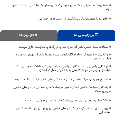
۱۸۵ بیمار هموفیلی در خراسان جنوبی تحت پوشش خدمات بیمه سلامت قرار
دارند
خانواده را مهمترین رکن پیشگیری از آسیب‌های اجتماعی
پربازدیدترین ها
داغ ترین ها
شهادت سید حسن نصرالله خون تازه‌ای در رگ‌های مقاومت جاری می‌کند
واگذاری 300 فقره از اسناد املاک غصب شده توسط خاندان پهلوی به مردم
خراسان جنوبی
نهالکاری بالغ بر پانصد هکتار از اراضی تحت مدیریت حفاظت محیط زیست
خراسان جنوبی در جهت کاهش پدیده گرد و غبار در استان
افتتاح چهارمین مرکز اقامتی میان مدت غیردولتی کمپ ترک اعتیاد در بیرجند
به دلیل موقعت خاص استان تامین زیرساخت‌های امدادی در خراسان جنوبی
ضروری است
۵۵۰ میلیارد تومان برای نوسازی شبکه‌ آب خراسان جنوبی نیاز است
بررسی حل معضل کودکان کار خراسان جنوبی بر روی میز کار دفتر اجتماعی
استانداری