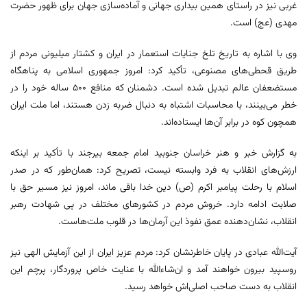
غربی نیز در راستای همین بیداری جهانی و آماده‌سازی جهان برای ظهور حضرت
مهدی (عج) است.
وی با اشاره به تاریخ تلخ جنایات استعمار در ایران و کشتار میلیونی مردم از
طریق قحطی‌های مصنوعی، تأکید کرد: امروز جمهوری اسلامی به پناهگاه
مستضعفان عالم تبدیل شده است. دشمنان که منافع 500 ساله خود را در
خطر می‌بینند، با محاسبات اشتباه به دنبال ضربه زدن هستند، اما ملت ایران
همچون کوه در برابر آن‌ها ایستاده‌اند.
به گزارش خبر و هنر خراسان جنوبید امام جمعه بیرجند با تأکید بر اینکه
ارزش‌های انقلاب به فرد وابسته نیست، تصریح کرد: همان‌طور که در صدر
اسلام با رحلت پیامبر اکرم (ص) دین خدا باقی ماند، امروز نیز مسیر حق با
صلابت ادامه دارد. خروش مردم در کشورهای مختلف در پی شهادت رهبر
انقلاب، نشان‌دهنده عمق نفوذ این آرمان‌ها در قلوب ملت‌هاست.
آیت‌الله عبادی در پایان خاطرنشان کرد: مردم عزیز ایران از این آزمایش الهی نیز
روسپید بیرون خواهند آمد و ان‌شاءالله با عنایت خاص پروردگار، پرچم این
انقلاب به دست صاحب اصلی‌اش خواهد رسید.