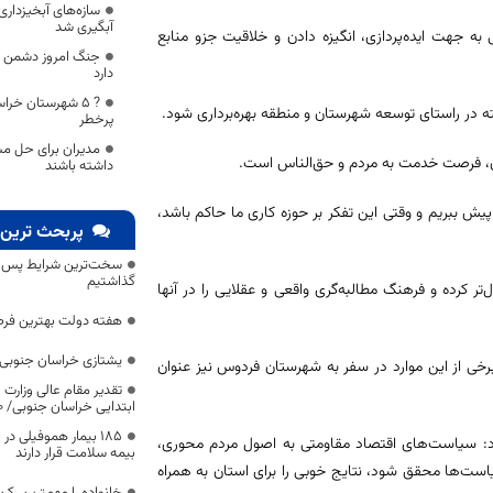
سازه‌های آبخیزدار
آبگیری شد
ه جهت ایده‌پردازی، انگیزه دادن و خلاقیت جزو منابع
جنگ امروز دشمن د
دارد
? 5 شهرستان خر
ته در راستای توسعه شهرستان و منطقه بهره‌برداری شود.
پرخطر
مدیران برای حل م
مان، فرصت خدمت به مردم و حق‌الناس است.
داشته باشند
پیش ببریم و وقتی این تفکر بر حوزه کاری ما حاکم باشد،
پربحث ترین 
سخت‌ترین شرایط پس از 
گذاشتیم
ل‌تر کرده و فرهنگ مطالبه‌گری واقعی و عقلایی را در آنها
هفته دولت بهترین فرص
یشتازی خراسان جنوبی د
خی از این موارد در سفر به شهرستان فردوس نیز عنوان
تقدیر مقام عالی وزارت
ابتدایی خراسان جنوبی/ ۴۶۰۰ دانش‌آموز زیر چتر «طرح حامی»
۱۸۵ بیمار هموفیلی
کرد: سیاست‌های اقتصاد مقاومتی به اصول مردم محوری،
بیمه سلامت قرار دارند
سیاست‌ها محقق شود، نتایج خوبی را برای استان به همراه