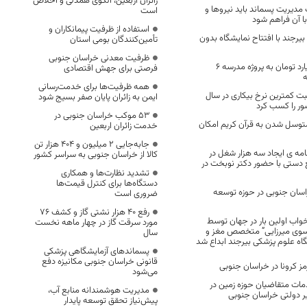
زائران اربعین، الگوی همدلی و اخلاص
مدیریت پسماند باید نیرو‌ها و
است
ا آن فراهم شود
استفاده از ظرفیت پیمانکاران و
یرجند با افتتاح نمایشگاه بدون
تأمین‌کنندگان بومی استان
ظرفیت معدنی خراسان جنوبی
اختصاص 5.5 میلیارد تومان به پروژه مدرسه 6
فرصتی برای جهش اقتصادی
همه ظرفیت‌ها برای خدمت‌رسانی
بت کمترین نرخ بیکاری در سال
ایمن به زائران پایان صفر بسیج شود
53 موکب خراسان جنوبی در
توسل شدن به قرآن کریم امکان
خدمت زائران اربعین
جابه‌جایی 2 میلیون و 404 هزار تن
امه ی ایجاد سه هزار شغل در
کالا از خراسان جنوبی به سراسر کشور
دستی با حضور دکتر نوبخت در
تشدید نظارت‌ها و همکاری
دستگاه‌ها برای کنترل قیمت‌ها
۱ خیر خراسان جنوبی در حوزه توسعه
ضروری است
رفع 40 هزار نشتی گاز و کشف 76
خواب اولین بار در جهان توسط
مورد سرقت گاز در چهار ماهه نخست
سوی میرزایی” متخصص مغز و
سال
ه علوم پزشکی بیرجند ابداع شد
پسماندهای آزمایشگاهی پزشکی
قانونی خراسان جنوبی مکانیزه دفع
 کرونا در خراسان جنوبی
می‌شود
خدمات متقاضیان حوزه زمین در
مدیریت هوشمندانه منابع آب،
 دولتی خراسان جنوبی
پیش‌نیاز تحقق توسعه پایدار