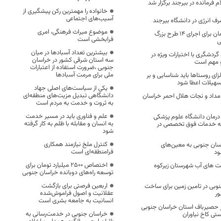
 فرمانده در بیرجند برگزار شد
خانواده را مهمترین رکن پیشگیری از
آسیب‌های اجتماعی
 انرژی در دانشگاه بیرجند
موضوع میراث فرهنگی، امری
ابلاغ 216میلیارد تومان برای اجرای 14 طرح بزرگ
فرابخشی است
ی
بیشترین تعداد آسبادها در میان
ردشگری با اختیارات ویژه در
سه استان شرقی کشور در خراسان
 مهم است
جنوبی ،ضرورت استفاده از اعتبارات
ملی برای مرمت آسبادها
ای روستاها باید شناسایی و بر
سهیلات اعطا شود
یکی از سیاست‌های اصلی جهاد
دانشگاهی تبدیل مزیت‌های منطقه‌ای
امداد و نجات هلال احمر خراسان
به ثروت و خدمت به مردم است
علم و فناوری باید در مسیر خدمت
درمان دانشگاه علوم پزشکی
به انسان و مقابله با ظلم به کار گرفته
رائه خدمات فوق تخصصی در
شود
کنترل ملخ نیازمند همکاری
ان جنوبی به معین‌های
فرامنطقه‌ای است
ود
اختصاص 2500 میلیارد تومان برای
ت های آب شهرستان زیرکوه
توسعه راه‌های دوبانده خراسان جنوبی
اربعین فرصتی برای بازگشت
نوبی در تامین زمین برای ساخت
عقلانیت و اصول فراموش‌شده
ور
انسانیت به جامعه بشری است
ر حصیرباف استان خراسان جنوبی
خراسان جنوبی در خدمت‌رسانی به
تی کاخ نیاوران