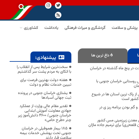
پزشکی و سلامت
گردشگری و میراث فرهنگی
یادداشت
کشاورزی
ا
داغ ترین ها
پیشنهادی:
سخت‌ترین شرایط پس از انقلاب را
ار و ۷۳۱ ولادت در پنج ماه گذشته در خراسان
با اتکای به مردم پشت سر گذاشتیم
هفته دولت بهترین فرصت برای
ه ورزش روستایی خراسان جنوبی با
تبیین خدمات نظام و دولت
یشتازی خراسان جنوبی در پرونده
از پاک ترين استان ها در شيوع
ثبت جهانی آسبادها
 کشور است
تقدیر مقام عالی وزارت از عملکرد
 گم بودن برنامه ریز ی در
جهادی معاونت آموزش ابتدایی
خراسان جنوبی/ ۴۶۰۰ دانش‌آموز زیر
چتر «طرح حامی»
ن معدن زیرزمینی مس کشور
لعه‌زری) برای ترمیم جاده ماژان
۱۸۵ بیمار هموفیلی در خراسان
جنوبی تحت پوشش خدمات بیمه
سلامت قرار دارند