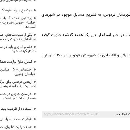
خانواده را مهمترین رک
موضوع میراث فرهنگی،
ه شهرستان فردوس، به تشریح مسایل موجود در شهرهای
بیشترین تعداد آسبادها
خراسان جنوبی ،ضرورت است
آسبادها
ت سفر اخیر استاندار، طی یک هفته گذشته صورت گرفته
یکی از سیاست‌های اصل
منطقه‌ای به ثروت و خد
علم و فناوری باید در م
به کار گرفته شود
استاندار خراسان جنوبی روز پنجشنبه ۱۸ دی ماه برای بازدید و افتتاح چند طرح‌ عمرانی و اقتصادی به شهرستان فردوس در ۲۰۰ کیلومتری
کنترل ملخ نیازمند همک
اختصاص 500
خراسان جنوبی
اربعین فرصتی برای با
انسانیت به جامعه بشری
خراسان جنوبی در خدمت‌
همدلی و اخلاص است
استفاده از ظرفیت پیمان
 کوتاه خبر:
https://khabarvahonar.ir/news/?p=52099
ظرفیت معدنی خراسان 
همه ظرفیت‌ها برای خدم