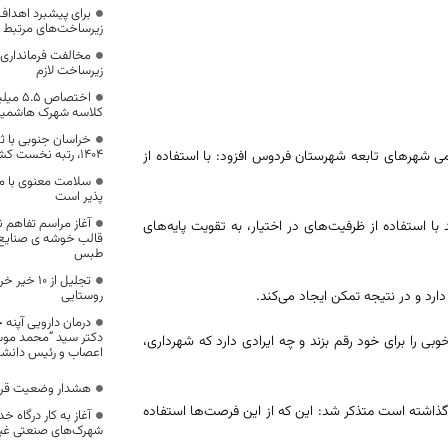
برای پیشبرد اهداف 
زیرساخت‌های مرتبط ب
مخالفت فرمانداری ب
زیرساخت لازم
کلاسه شهرک هاشمیه
خراسان جنوبی با ث
۱۴۰۴، رتبه نخست کشور را کسب کرد
می شهرهای تابعه شهرستان فردوس افزود: با استفاده از
سلامت معنوی با م
پذیر است
آغاز مراسم تفاهم ن
ا استفاده از ظرفیت‌های در اختیار، به تقویت پایه‌های
قالب خوشه ی صنایع 
طبس
تجلیل از ۰
دارد و در نتیجه تمکن ایجاد می‌کند.
روستایی
درمان دارویی آپنه 
دکتر سید “محمد مو
وبی را برای خود رقم بزند و چه ایرادی دارد که شهرداری،
اعصاب و رئیس دانشگا
هشدار وضعیت قرمز
از گذاشته است متذکر شد: این که از این فرصت‌ها استفاده
آغاز به کار درگاه 
شهرک‌های صنعتی غیر