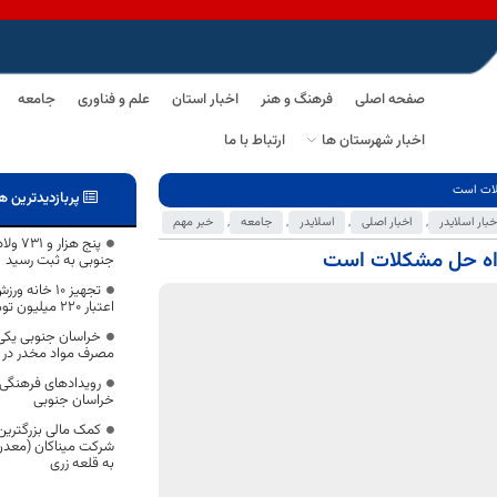
صفحه اصلی
فرهنگ و هنر
اخبار استان
علم و فناوری
جامعه
اخبار شهرستان ها
ارتباط با ما
کلات است
پربازدیدترین ه
خبار اسلایدر
,
اخبار اصلی
,
اسلایدر
,
جامعه
,
خبر مهم
پنج هز
 راه حل مشکلات است
جنوبی به ثبت رسید
تجهیز ۱۰ خان
اعتبار ۲۲۰ میلیون تومان
خراسان جنوبی یکی 
مصرف مواد مخدر در
رویدادهای فرهنگی و
خراسان جنوبی
کمک مالی بزرگتری
شرکت میناکان (معدن ق
به قلعه زری