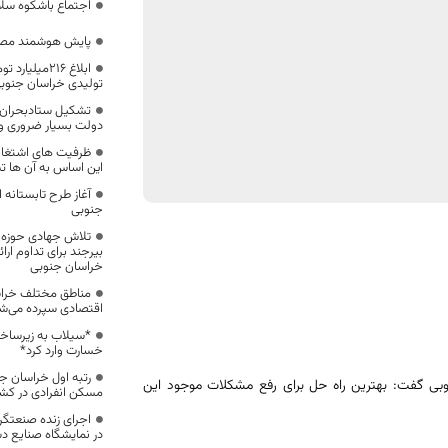
اجتماع باشکوه سلام
پایش هوشمند مصرف
تولیدی خراسان جنوب
تشکیل ستادبحران گ
دولت بسیار ضروری و
ظرفیت های اشتغالز
این اساس به آن ها ت
آغاز طرح تابستانه 
جنوبی
تلاش جهادی حوزه 
بیرجند برای تداوم ا
خراسان جنوبی
مناطق مختلف خراس
اقتصادی سپرده می‌ش
*سیلاب به زیرساخ
خسارت وارد کرد*
رتبه اول خراسان ج
وبی گفت: بهترین راه‌ حل برای رفع مشکلات موجود این
مسکن انفرادی در کش
اجرای زنده صنعتگ
در نمایشگاه صنایع دس