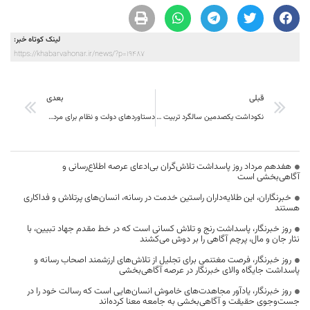
لینک کوتاه خبر:
https://khabarvahonar.ir/news/?p=19487
قبلی
بعدی
نکوداشت یکصدمین سالگرد تربیت معلم، فرصت مناسبی برای شناخت و بررسی آسیب های موجود است
دستاوردهای دولت و نظام برای مردم تبیین شود
هفدهم مرداد روز پاسداشت تلاش‌گران بی‌ادعای عرصه اطلاع‌رسانی و
آگاهی‌بخشی است
خبرنگاران، این طلایه‌داران راستین خدمت در رسانه، انسان‌های پرتلاش و فداکاری
هستند
روز خبرنگار، پاسداشت رنج و تلاش کسانی است که در خط مقدم جهاد تبیین، با
نثار جان و مال، پرچم آگاهی را بر دوش می‌کشند
روز خبرنگار، فرصت مغتنمی برای تجلیل از تلاش‌های ارزشمند اصحاب رسانه و
پاسداشت جایگاه والای خبرنگار در عرصه آگاهی‌بخشی
روز خبرنگار، یادآور مجاهدت‌های خاموش انسان‌هایی است که رسالت خود را در
جست‌وجوی حقیقت و آگاهی‌بخشی به جامعه معنا کرده‌اند