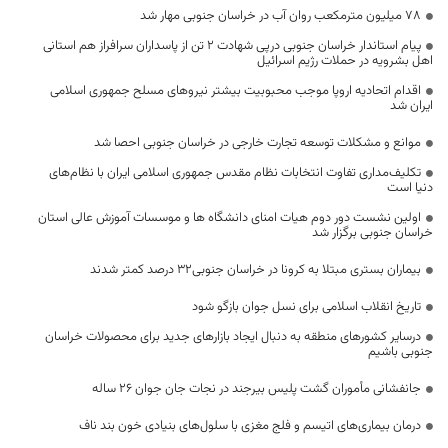
۷۸ میلیون مترمکعب روان آب در خراسان جنوبی مهار شد
پیام استاندار خراسان جنوبی درپی شهادت ۲ تن از پاسداران سرافراز هم استانی
اهل بشرویه در حملات رژیم اسرائیل
اقدام اتحادیه اروپا موجب محبوبیت بیشتر نیروهای مسلح جمهوری اسلامی
ایران شد
موانع و مشکلات توسعه تجارت خارجی در خراسان جنوبی احصا شد
تکلیف‌مداری تفاوت انتخابات نظام مقدس جمهوری اسلامی ایران با نظام‌های
دنیا است
اولین نشست دور دوم هیات امنای دانشگاه ها و موسسات آموزش عالی استان
خراسان جنوبی برگزار شد
بیماران بستری مبتلا به کرونا در خراسان جنوبی۳۲ درصد کمتر شدند
تاریخ انقلاب اسلامی برای نسل جوان بازگو شود
درسایر کشورهای منطقه به دنبال ایجاد بازارهای جدید برای محصولات خراسان
جنوبی باشیم
جانفشانی مأموران گشت پلیس بیرجند در نجات جان جوان 26 ساله
درمان بیماری‌های اتیسم و فلج مغزی با سلول‌های بنیادی خون بند ناف