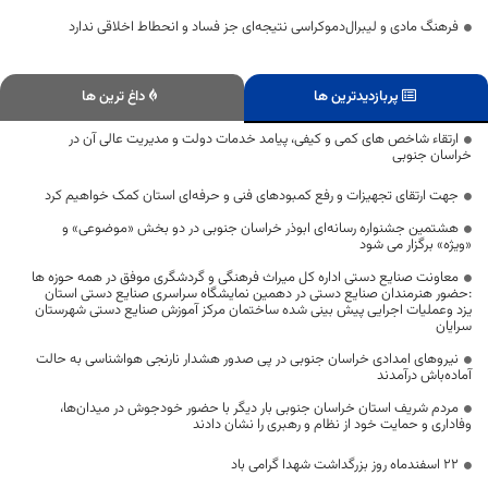
فرهنگ مادی و لیبرال‌دموکراسی نتیجه‌ای جز فساد و انحطاط اخلاقی ندارد
پربازدیدترین ها
داغ ترین ها
ارتقاء شاخص های کمی و کیفی، پیامد خدمات دولت و مدیریت عالی آن در
خراسان جنوبی
جهت ارتقای تجهیزات و رفع کمبودهای فنی و حرفه‌ای استان کمک‌ خواهیم کرد
هشتمین جشنواره رسانه‌ای ابوذر خراسان جنوبی در دو بخش «موضوعی» و
«ویژه» برگزار می شود
معاونت صنایع دستی اداره کل میراث فرهنگی و گردشگری موفق در همه حوزه ها
:حضور هنرمندان صنایع دستی در دهمین نمایشگاه سراسری صنایع دستی استان
یزد وعملیات اجرایی پیش بینی شده ساختمان مرکز آموزش صنایع دستی شهرستان
سرایان
نیروهای امدادی خراسان جنوبی در پی صدور هشدار نارنجی هواشناسی به حالت
آماده‌باش درآمدند
مردم شریف استان خراسان جنوبی بار دیگر با حضور خودجوش در میدان‌ها،
وفاداری و حمایت خود از نظام و رهبری را نشان دادند
22 اسفندماه روز بزرگداشت شهدا گرامی باد