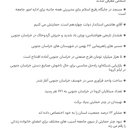
اسلامی معرفی شدند
مسجد در جایگاه رفیع اسلام بنای مدیریتی همه جانبه برای اداره امور جامعه
است
آقای هاشمی استاندار دولت چهاردهم است، حمایتش می کنیم
هشدار نارنجی هواشناسی؛ وزش باد شدید و خیزش گردوخاک در خراسان جنوبی
مسیر های راهپیمایی 22 بهمن در شهرستان های خراسان جنوبی
۵ هزار میلیارد تومان طرح صنعتی در خراسان جنوبی آماده افتتاح است
بازاریابی شبکه‌ای؛ راه‌حل مناسبی برای حال ناخوش صنایع دستی خراسان جنوبی
در ایام کرونا
ساخت واحد فرآوری مس در خوسف خراسان جنوبی آغاز شدر
تعداد مبتلایان کرونا در خراسان جنوبی به 621 نفر رسید
نهبندان در چتر حمایتی بنیاد برکت
عشایر 13 درصد جمعیت استان را به خود اختصاص داده اند
نبود چتر حمایتی از سوی جامعه آسیب های مختلف برای اعضای خانواده زندانی
را رقم می زند