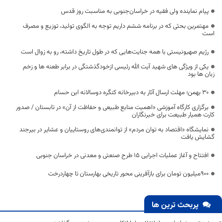
پیام نماینده ولی فقیه در خراسان‌جنوبی به مناسبت روز قدس
مهتمرین بحثی که در برنامه ششم داریم توجه به الگوی تولید، توزیع و مصرف
است
رژیم صهیونیستی با همه جنایت‌هایی که در طول تاریخ داشته، رو به زوال است
یکی از ویژگی های شهید آیت الله رئیسی ازخودگذشتگی در برابر طعنه ها و زخم
زبان ها بود
۳۰ بهمن؛ مهلت ارسال آثار به دبیرخانه کنگره دوسالانه ابن حسام
برگزاری کارگاه آموزشی «اهمیت منابع طبیعی و حفاظت از آن» در تابستان / صدور
کارت همیار طبیعت برای خبرنگاران
نمایشگاه «اقتصاد به توان مردم» از توانمندی‌های روستاییان و عشایر در بیرجند
گشایش یافت
افتتاح و آغاز عملیات اجرایی 15 طرح صنعتی و معدنی در خراسان جنوبی
۹۰۰میلیون تومان برای بازآفرینی محور تاریخی بهارستان تا چهاردرخت
پربحث ترین ها