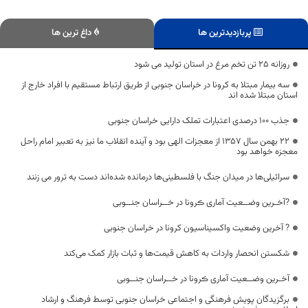
پربازدیدترین ها
داغ ترین ها
روزانه 25 تن تخم مرغ در استان تولید می شود
سه بیمار مبتلا به کرونا در خراسان جنوبی از طریق ارتباط مستقیم با افراد خارج از
استان مبتلا شده اند
جذب 100 درصدی اعتبارات تملک دارایی خراسان جنوبی
22 بهمن سال 1357 از معجزات الهی بود و آینده انقلاب ما نیز به تعبیر امام راحل
معجزه خواهد بود
سرائیلی‌ها در میدان جنگ با فلسطینی‌ها درمانده شده‌اند دست به ترور می زنند
?آخـرین وضــعیت آماری ڪرونا در خــراسان جنــوبی
? آخرین وضعیت واکسیناسیون کرونا در خراسان جنوبی
شکستن انحصار واردات به کاهش قیمت‌ها و ثبات بازار کمک می‌کند
آخـرین وضــعیت آماری ڪرونا در خــراسان جنــوبی
برگزیدگان پویش فرهنگی و اجتماعی خراسان جنوبی توسط فرهنگ و ارشاد