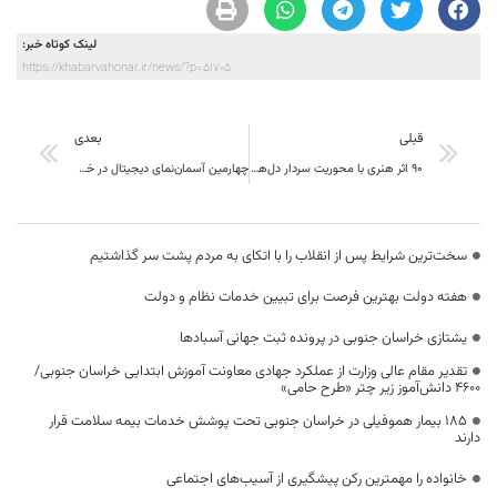
لینک کوتاه خبر:
https://khabarvahonar.ir/news/?p=51705
قبلی
بعدی
۹۰ اثر هنری با محوریت سردار دل‌ها توسط حوزه هنری در بیرجند رونمایی شد
چهارمین آسمان‌نمای دیجیتال در خراسان جنوبی افتتاح شد
سخت‌ترین شرایط پس از انقلاب را با اتکای به مردم پشت سر گذاشتیم
هفته دولت بهترین فرصت برای تبیین خدمات نظام و دولت
یشتازی خراسان جنوبی در پرونده ثبت جهانی آسبادها
تقدیر مقام عالی وزارت از عملکرد جهادی معاونت آموزش ابتدایی خراسان جنوبی/
۴۶۰۰ دانش‌آموز زیر چتر «طرح حامی»
۱۸۵ بیمار هموفیلی در خراسان جنوبی تحت پوشش خدمات بیمه سلامت قرار
دارند
خانواده را مهمترین رکن پیشگیری از آسیب‌های اجتماعی