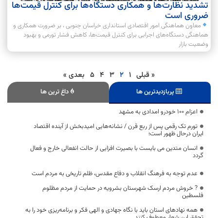
تشدید نظارت‌ها و همکاری دستگاه‌ها برای کنترل قیمت‌ها
ضروری است
معاون هماهنگی امور اقتصادی استانداری خراسان جنوبی ، بر ضرورت همکاری و
هماهنگی دستگاه‌های اجرایی برای کنترل قیمت‌ها، کاهش فشار تورمی و بهبود
وضعیت بازار
« قبلی
1
2
3
4
5
بعدی »
پربازدیدترین ها
داغ ترین ها
اعزام ۱۰۰ خودرو امدادی به مشهد
تورم تک رقمی پس از ربع قرن / نشانه‌هایی امیدبخش از آینده اقتصاد
ایران درحال ظهور است؛
انسان متدین می بایست با بصیرت افزایی از حالت انفعالی خارج و فعال
گردد
عدم توجه به فرهنگ انقلاب و دفاع مقدس، ظلم تاریخی به مردم است
? خروش مردم ارسک شهرستان بشرویه در حمایت از مردم مظلوم
فلسطین
همه نهادهای استان باید با نگاه جهادی و الهی فکر و برنامه‌ریزی خود را به
تحقق این شعار معطوف کنند