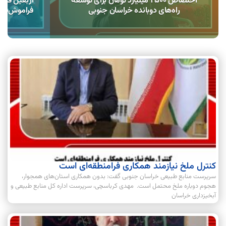
اختصاص 2500 میلیارد تومان برای توسعه
اربعین فرص
راه‌های دوبانده خراسان جنوبی
فراموش‌شد
کنترل ملخ نیازمند همکاری فرامنطقه‌ای است
سرپرست منابع طبیعی خراسان جنوبی گفت: بدون همکاری استان‌های همجوار،
هجوم دوباره ملخ محتمل است. مهدی کرباسچی، سرپرست اداره کل منابع طبیعی و
آبخیزداری خراسان