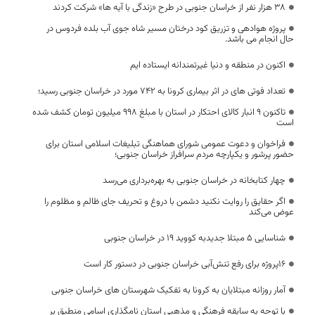
۳۸ هزار نفر از خراسان جنوبی در طرح «زندگی با آیه ها» شرکت کردند
پروژه هوادهی و تزریق کود درختان مسیر شاه جوی آب بلده فردوس در
حال انجام می باشد.
اکنون در منطقه و دنیا غیرتمندانه ایستاده ایم
تعداد فوتی های در اثر بیماری کرونا به 742 مورد در خراسان جنوبی رسید؛
تاکنون 9 انبار کالای احتکار در استان با مبلغ 998 میلیون تومان کشف شده
است
فراخوان و دعوت عمومی شورای هماهنگی تبلیغات اسلامی استان برای
حضور پرشور و یکپارچه مردم سرافراز خراسان جنوبی؛
چهار کتابخانه در خراسان جنوبی به بهره‌برداری می‌رسد
اگر حقایق را روایت نکنید دشمن با دروغ و تحریف جای ظالم و مظلوم را
عوض می‌کند
شناسایی 5 مبتلا جدیدبه کووید 19 در خراسان جنوبی
۱۶پروژه برای رفع تنش‌آبی خراسان جنوبی در دستور کار است
آمار روزانه مبتلایان به کرونا به تفکیک شهرستان های خراسان جنوبی
با توجه به سابقه فرهنگی و مذهبي استان نامگذاري اسامي منطبق بر