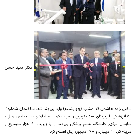
دکتر سید حسن
قاضی زاده هاشمی که امشب (چهارشنبه) وارد بیرجند شد، ساختمان شماره 2
دندانپزشکی با زیربنای 600 مترمربع و هزینه کرد 11 میلیارد و 400 میلیون ریال و
سازمان مرکزی دانشگاه علوم پزشکی بیرجند را با زیربنای 6 هزار مترمربع و
هزینه کرد 90 میلیارد و 268 میلیون ریال افتتاح کرد.