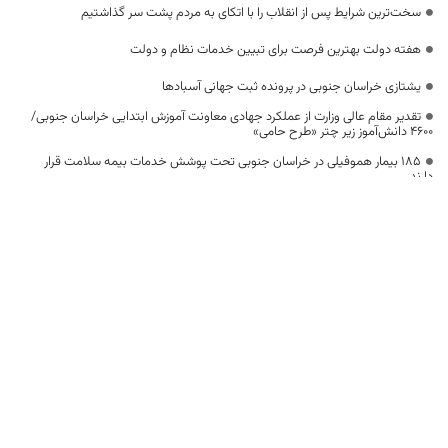
سخت‌ترین شرایط پس از انقلاب را با اتکای به مردم پشت سر گذاشتیم
هفته دولت بهترین فرصت برای تبیین خدمات نظام و دولت
یشتازی خراسان جنوبی در پرونده ثبت جهانی آسبادها
تقدیر مقام عالی وزارت از عملکرد جهادی معاونت آموزش ابتدایی خراسان جنوبی/
۴۶۰۰ دانش‌آموز زیر چتر «طرح حامی»
۱۸۵ بیمار هموفیلی در خراسان جنوبی تحت پوشش خدمات بیمه سلامت قرار
دارند
خانواده را مهمترین رکن پیشگیری از آسیب‌های اجتماعی
موضوع میراث فرهنگی، امری فرابخشی است
بیشترین تعداد آسبادها در میان سه استان شرقی کشور در خراسان جنوبی
،ضرورت استفاده از اعتبارات ملی برای مرمت آسبادها
یکی از سیاست‌های اصلی جهاد دانشگاهی تبدیل مزیت‌های منطقه‌ای به ثروت و
خدمت به مردم است
علم و فناوری باید در مسیر خدمت به انسان و مقابله با ظلم به کار گرفته شود
کنترل ملخ نیازمند همکاری فرامنطقه‌ای است