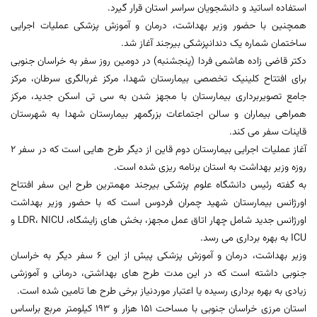
استفاده اساتید و دانشجویان سراسر استان قرار گیرد.
همچنین با حضور وزیر بهداشت، درمان و آموزش پزشکی عملیات اجرایی
ساختمان شماره یک دندانپزشکی بیرجند آغاز شد.
دکتر قاضی زاده هاشمی فردا (پنجشنبه) در دومین روز سفر به خراسان جنوبی
برای افتتاح کلینیک تخصصی بیمارستان شهدا، مرکز غربالگری سرطان، مرکز
جامع تصویربرداری بیمارستان با مجهز شدن به سی تی اسکن جدید، مرکز
همراهی بیماران و سالن اجتماعات بزرگمهر بیمارستان شهدا به شهرستان
قاینات سفر می کند.
آغاز عملیات اجرایی بیمارستان دوم قاین از دیگر طرح هایی است که در سفر 2
روزه وزیر بهداشت به استان برنامه ریزی شده است.
به گفته رئیس دانشگاه علوم پزشکی بیرجند مهمترین طرح این سفر افتتاح
اورژانس بیمارستان شهید چمران فردوس است که با حضور وزیر بهداشت
اورژانس جدید شامل چهار اتاق عمل مجهز، بخش های زایشگاه، LDR، NICU و
ICU به بهره برداری می رسد.
وزیر بهداشت، درمان و آموزش پزشکی پیش از این 6 سفر دیگر به خراسان
جنوبی داشته است که در این مدت طرح های بهداشتی، درمانی و آموزشی
زیادی به بهره برداری رسیده یا اعتبار موردنیاز برخی طرح ها تامین شده است.
استان مرزی خراسان جنوبی با مساحت 151 هزار و 193 کیلومتر مربع براساس