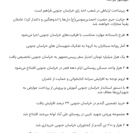
زیرساخت ارتباطی در شعب اخذ رای خراسان جنوبی فراهم است
جنایت حرم حضرت احمدبن‌موسی(ع) دل‌ها را اندوهگین و داغدار کرد/ عاملان
یقیناً مجازات خواهند شد
طرح تابستانه مهارت متناسب با ظرفیت‌های خراسان جنوبی اجرا می‌شود
آمار روزانه مبتلایان به کرونا به تفکیک شهرستان های خراسان جنوبی
یک هزار میلیارد تومان اعتبار سفر رییس‌جمهور به خراسان جنوبی تخصیص یافت
۲ هزار واحد مسکن روستایی ایام دهه فجر در خراسان جنوبی افتتاح می‌شود
لزوم توجه به افزایش سرانه کتابخوانی و حمایت از ناشران
با دستور استاندار خراسان جنوبی آموزش و پرورش از پرداخت عوارض به
شهرداری‌ها معاف شد
خرید تضمینی گندم در خراسان جنوبی ۳۲ درصد افزایش یافت
مجموعه ورزشی شهید نایبی در روستای علی آباد لوله بیرجند افتتاح شد
۲ هزار و ۲۰۰ تن گندم از کشاورزان خراسان جنوبی خریداری شد