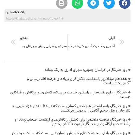
لینک کوتاه خبر:
https://khabarvahonar.ir/news/?p=53923
قبلی
بعدی
آخـرین وضــعیت آماری ڪرونا در خــراسان جنــوبی
سفر دو روزه وزیر ورزش و جوانان وزیر معین استان در اقتصاد مقاومتی به خراسان جتئبی
روز خبرنگار در خراسان جنوبی؛ شورای اداری به رنگ رسانه
هفدهم مرداد روز پاسداشت تلاش‌گران بی‌ادعای عرصه اطلاع‌رسانی و
آگاهی‌بخشی است
خبرنگاران، این طلایه‌داران راستین خدمت در رسانه، انسان‌های پرتلاش و فداکاری
هستند
روز خبرنگار، پاسداشت رنج و تلاش کسانی است که در خط مقدم جهاد تبیین، با
نثار جان و مال، پرچم آگاهی را بر دوش می‌کشند
روز خبرنگار، فرصت مغتنمی برای تجلیل از تلاش‌های ارزشمند اصحاب رسانه و
پاسداشت جایگاه والای خبرنگار در عرصه آگاهی‌بخشی
روز خبرنگار، یادآور مجاهدت‌های خاموش انسان‌هایی است که رسالت خود را در