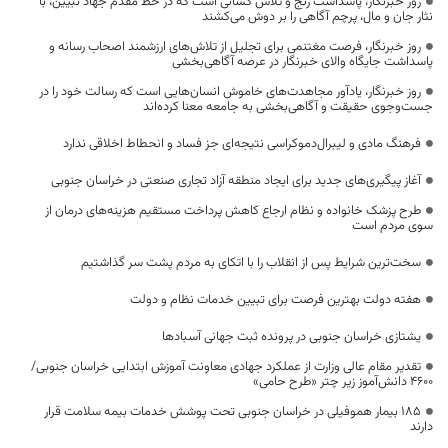
روز خبرنگار، پاسداشت رنج و تلاش کسانی است که در خط مقدم جهاد تبیین، با
نثار جان و مال، پرچم آگاهی را بر دوش می‌کشند
روز خبرنگار، فرصت مغتنمی برای تجلیل از تلاش‌های ارزشمند اصحاب رسانه و
پاسداشت جایگاه والای خبرنگار در عرصه آگاهی‌بخشی
روز خبرنگار، یادآور مجاهدت‌های خاموش انسان‌هایی است که رسالت خود را در
جست‌وجوی حقیقت و آگاهی‌بخشی به جامعه معنا کرده‌اند
فرهنگ مادی و لیبرال‌دموکراسی نتیجه‌ای جز فساد و انحطاط اخلاقی ندارد
آغاز پیگیری‌های جدید برای ایجاد منطقه آزاد تجاری صنعتی در خراسان جنوبی
طرح پزشک خانواده و نظام ارجاع کاهش پرداخت مستقیم هزینه‌های درمان از
سوی مردم است
سخت‌ترین شرایط پس از انقلاب را با اتکای به مردم پشت سر گذاشتیم
هفته دولت بهترین فرصت برای تبیین خدمات نظام و دولت
یشتازی خراسان جنوبی در پرونده ثبت جهانی آسبادها
تقدیر مقام عالی وزارت از عملکرد جهادی معاونت آموزش ابتدایی خراسان جنوبی/
۴۶۰۰ دانش‌آموز زیر چتر «طرح حامی»
۱۸۵ بیمار هموفیلی در خراسان جنوبی تحت پوشش خدمات بیمه سلامت قرار
دارند