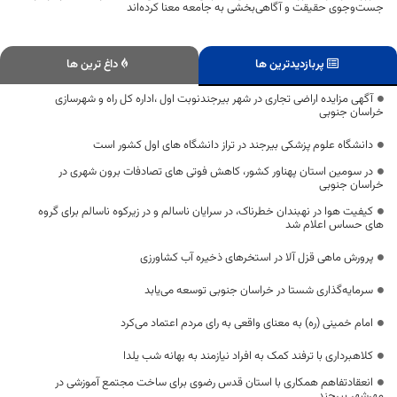
جست‌وجوی حقیقت و آگاهی‌بخشی به جامعه معنا کرده‌اند
پربازدیدترین ها
داغ ترین ها
آگهی مزایده اراضی تجاری در شهر بیرجندنوبت اول ،اداره کل راه و شهرسازی
خراسان جنوبی
دانشگاه علوم پزشکی بیرجند در تراز دانشگاه های اول کشور است
در سومین استان پهناور کشور، کاهش فوتی های تصادفات برون شهری در
خراسان جنوبی
کیفیت هوا در نهبندان خطرناک، در سرایان ناسالم و در زیرکوه ناسالم برای گروه
های حساس اعلام شد
پرورش ماهی قزل آلا در استخرهای ذخیره آب کشاورزی
سرمایه‌گذاری‌ شستا در خراسان جنوبی توسعه می‌یابد
امام خمینی (ره) به معنای واقعی به رای مردم اعتماد می‌کرد
کلاهبرداری با ترفند کمک به افراد نیازمند به بهانه شب یلدا
انعقادتفاهم همکاری با استان قدس رضوی برای ساخت مجتمع آموزشی در
مهرشهر بیرجند