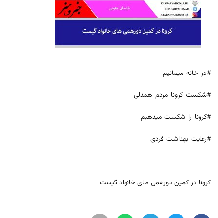
#در_خانه_میمانیم
#شکست_کرونا_مردم_همدلی
#کرونا_را_شکست_میدهیم
#رعایت_بهداشت_فردی
کرونا در کمین دورهمی های خانواد گیست