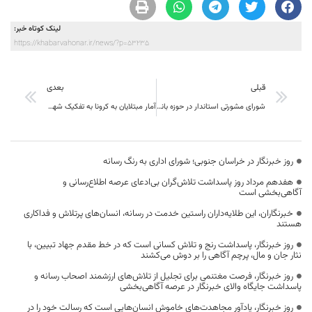
لینک کوتاه خبر:
https://khabarvahonar.ir/news/?p=53235
قبلی
بعدی
شورای مشورتی استاندار در حوزه بانوان حمایتی بی نظیر از بانوان استان اقدامی مبتکرانه برای اولین بار درکشور
آمار مبتلایان به کرونا به تفکیک شهرستان های خراسان جنوبی
روز خبرنگار در خراسان جنوبی؛ شورای اداری به رنگ رسانه
هفدهم مرداد روز پاسداشت تلاش‌گران بی‌ادعای عرصه اطلاع‌رسانی و
آگاهی‌بخشی است
خبرنگاران، این طلایه‌داران راستین خدمت در رسانه، انسان‌های پرتلاش و فداکاری
هستند
روز خبرنگار، پاسداشت رنج و تلاش کسانی است که در خط مقدم جهاد تبیین، با
نثار جان و مال، پرچم آگاهی را بر دوش می‌کشند
روز خبرنگار، فرصت مغتنمی برای تجلیل از تلاش‌های ارزشمند اصحاب رسانه و
پاسداشت جایگاه والای خبرنگار در عرصه آگاهی‌بخشی
روز خبرنگار، یادآور مجاهدت‌های خاموش انسان‌هایی است که رسالت خود را در