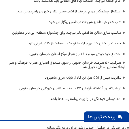
امام جمعه بیرجند: خدمات نهادهای انقلابی باید هدفمند باشد
استقبال چشمگیر مردم بیرجند از اکیپ سیار انتقال خون در راهپیمایی غدیر
شب شعر «رستاخیز شن‌ها» در طبس برگزار می شود
مناسب سازی سالن ها آمفی تاتر بیرجند برای جشنواره منطقه ایی تاتر معلولین
حمایت از بخش کشاورزی ارتباط نزدیک با حمایت از کالای ایرانی دارد
اجتماع خودجوش مردم داغدار و عزدار مرکز استان خراسان جنوبی
هنرکارت 50 هنرمند خراسان جنوبی از سوی صندوق اعتباری هنر به فرهنگ و هنر
ارشاداسلامی استان تحویل شد
ترانزیت بیش از ۵۵۱ هزار تن کالا از پایانه مرزی ماهیرود
در شبانه روز گذشته افزایش ۲۷ درصدی مبتلایان کرونایی خراسان جنوبی
امدادرسانی فرهنگی در اولویت برنامه‌ رسانه‌ها باشد
پربحث ترین ها
روز خبرنگار در خراسان جنوبی؛ شورای اداری به رنگ رسانه