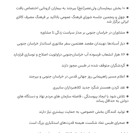
۱۰ بخش بیمارستان ولی‌عصر(عج) بیرجند به بیماران کرونایی اختصاص یافت
چهل و پنجمین جلسه شورای فرهنگ عمومی باتاکید بر فرهنگ مصرف کالای
ایرانی برگزار شد
مشاوران در خراسان جنوبی بر مدار سیاست زدگی تا مشاوره
دیار آسبادها ،نهبندان مقصد هفتمین سفر ملانوری استاندار خراسان جنوبی
۸۶ هزار انشعاب فرسوده آب خراسان‌جنوبی دراولویت اصلاح و نوسازی قراردارد
گردشگران متوقف شده در طبس مجوز دارند
اعلام مسیر راهپیمایی روز جهانی قدس در خراسان جنوبی و بیرجند
نقد کردن همستر شگرد جدید کلاهبرداران سایبری
تلاش شود با ایجاد پیوستگی ، فاصله سازمان های مردم نهاد و دستگاه های
دولتی به حداقل رساند
تولید کنندگان بخش خصوصی، به حمایت بيشتري نياز دارند
صحرای طبس نماد شکست هیمنه قدرت‌های استکباری بزرگ است