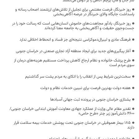
نثار جان و مال، پرچم آگاهی را بر دوش می‌کشند
روز خبرنگار، فرصت مغتنمی برای تجلیل از تلاش‌های ارزشمند اصحاب رسانه و
پاسداشت جایگاه والای خبرنگار در عرصه آگاهی‌بخشی
روز خبرنگار، یادآور مجاهدت‌های خاموش انسان‌هایی است که رسالت خود را در
جست‌وجوی حقیقت و آگاهی‌بخشی به جامعه معنا کرده‌اند
فرهنگ مادی و لیبرال‌دموکراسی نتیجه‌ای جز فساد و انحطاط اخلاقی ندارد
آغاز پیگیری‌های جدید برای ایجاد منطقه آزاد تجاری صنعتی در خراسان جنوبی
طرح پزشک خانواده و نظام ارجاع کاهش پرداخت مستقیم هزینه‌های درمان از
سوی مردم است
سخت‌ترین شرایط پس از انقلاب را با اتکای به مردم پشت سر گذاشتیم
هفته دولت بهترین فرصت برای تبیین خدمات نظام و دولت
یشتازی خراسان جنوبی در پرونده ثبت جهانی آسبادها
تقدیر مقام عالی وزارت از عملکرد جهادی معاونت آموزش ابتدایی خراسان جنوبی/
۴۶۰۰ دانش‌آموز زیر چتر «طرح حامی»
۱۸۵ بیمار هموفیلی در خراسان جنوبی تحت پوشش خدمات بیمه سلامت قرار
دارند