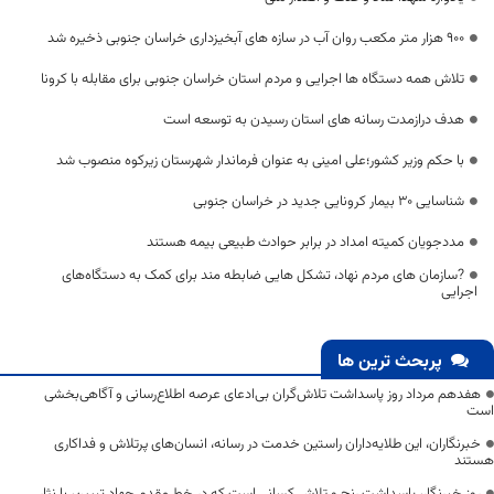
۹۰۰ هزار متر مکعب روان آب در سازه های آبخیزداری خراسان جنوبی ذخیره شد
تلاش همه دستگاه ها اجرایی و مردم استان خراسان جنوبی برای مقابله با کرونا
هدف درازمدت رسانه های استان رسیدن به توسعه است
با حکم وزیر کشور؛علی امینی به عنوان فرماندار شهرستان زیرکوه منصوب شد
شناسایی ۳۰ بیمار کرونایی جدید در خراسان جنوبی
مددجویان کمیته امداد در برابر حوادث طبیعی بیمه هستند
?سازمان های مردم نهاد، تشکل هایی ضابطه مند برای کمک به دستگاه‌های
اجرایی
پربحث ترین ها
هفدهم مرداد روز پاسداشت تلاش‌گران بی‌ادعای عرصه اطلاع‌رسانی و آگاهی‌بخشی
است
خبرنگاران، این طلایه‌داران راستین خدمت در رسانه، انسان‌های پرتلاش و فداکاری
هستند
روز خبرنگار، پاسداشت رنج و تلاش کسانی است که در خط مقدم جهاد تبیین، با نثار