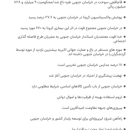
قاچاقچی سوخت در خراسان جنوبی نقره داغ شد/محکومیت ۹ میلیارد و ۸۲۸
میلیون ریالی
پوشش واکسیناسیون کرونا در خراسان جنوبی به ۲۷.۶ درصد رسید
در خراسان جنوبی مجموع فوت در اثر این بیماری کرونا به 670 مورد رسید.
خدا قوت معتمدیان استاندار خراسان جنوبی به مجریان طرح فاصله گذاری
اجتماعی
موزه های مستقر در باغ و عمارت جهانی اکبریه بیشترین بازدید از موزه توسط
گردشگران را در خراسان جنوبی داشته اند
17 درصد مدارس خراسان جنوبی تخریبی است
نهضت پیشگیری از اعتیاد در خراسان جنوبی آغاز شد
خراسان جنوبی از باب تأمین کالاهای اساسی، شرایط مطلوبی دارد
لزوم استفاده بهینه از ظرفیت‌ها و اموال دولتی
پیروزی‌های جبهه مقاومت امیدآفرین است
راه‌آهن شرق؛ ابرپروژه‌ای برای توسعه پایدار کشور و خراسان جنوبی
یادواره شهدا نماد وحدت و اقتدار ملی