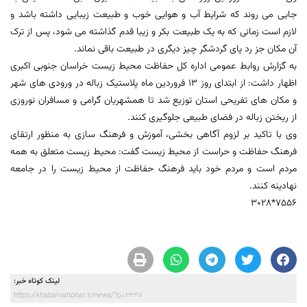
جایی می روند که شرایط آب و هوایی خوب و طبیعت زیبایی داشته باشد و
لازم است زمانی که به یک طبیعت بکر و زیبا قدم گذاشته می شود، پس از ترک
آن مکان جز رد پای گردشگر چیز دیگری در طبیعت باقی نماند.
به گزارش روابط عمومی اداره کل حفاظت محیط زیست خراسان جنوبی اکبری
اظهار داشت: از ابتدای روز 13 فروردین ماه پلاستیک زباله در ورودی های شهر
و مکان های تفریحی استان توزیع شد تا همشهریان گرامی و مسافران نوروزی
از ریختن زباله در فضای طبیعی جلوگیری کنند.
وی با تاکید بر لزوم آگاهی بخشی، آموزش و فرهنگ سازی به منظور ارتقای
فرهنگ حفاظت و حراست از محیط زیست گفت: محیط زیست متعلق به همه
مردم است و مردم خود باید فرهنگ حفاظت از محیط زیست را در جامعه
نهادینه کنند.
7556*3028
لینک کوتاه خبر:
https://khabarvahonar.ir/news/?p=23216