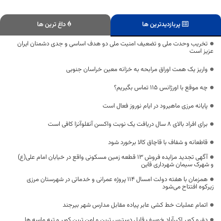
پربازدیدترین ها
داغ ترین ها
تخریب وحدت ملی و تضعیف امنیت ملی دو هدف اساسی و جدی دشمنان ایران
عزیز است
واریز یک همت اوراق مرابحه به خزانه معین خراسان جنوبی
چه موقع با اورژانس ۱۱۵ تماس بگیریم؟
پایانه مرزی ماهیرود در ایام نوروز فعال است
برای افراد بالای ۸ سال دریافت یک نوبت واکسن آنفلوآنزا کافی است
قاطعانه و شفاف با قاچاق کالا برخورد شود
آگهی تجدید مزایده فروش 13 قطعه زمین مسکونی واقع در خیابان امام علی(ع)
و شهرک سیمان شهرداری قاین
همزمان با هفته دولت امسال 114 پروژه عمرانی و خدماتی در شهرستان مرزی
زیرکوه افتتاح می‌شود
اتمام عملیات خط کشی عابر پیاده مقابل مدارس شهر بیرجند
دق و کویر اکبرآباد خوسف قابل دسترس ترین و امن ترین کویر و تپه ماسه ها