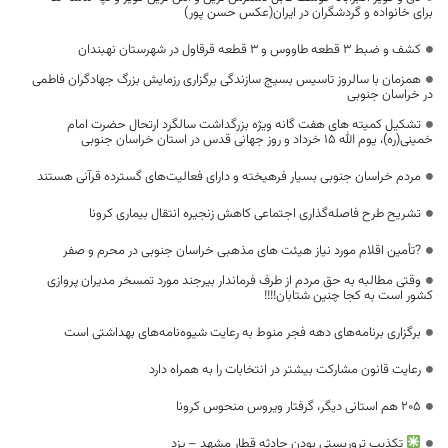
برای خانواده و گردشگران در ایران(عکس حسن پور)
کشف و ضبط 3 قطعه طاووس و 3 قطعه قرقاول در شهرستان نهبندان
همزمان با سالروز تاسیس بسیج سازندگی برگزاری رزمایش بزرگ جهادگران فاطمی
در خراسان جنوبی
تشکیل کمیته های هفت گانه ویژه بزرگداشت سالگرد ارتحال حضرت امام
خمینی(ره)، یوم الله 15 خرداد و روز جهانی قدس در استان خراسان جنوبی
مردم خراسان جنوبی بسیار فرهیخته و دارای فعالیت‌های گسترده قرآنی هستند
تشریح طرح فاصله‌گذاری اجتماعی کاهش زنجیره انتقال بیماری کرونا
?تأمین اقلام مورد نیاز هیئت های مذهبی خراسان جنوبی در محرم و صفر
وقتی مطالبه به حق مردم از طرف فرماندار بیرجند مورد تمسخر مدیران پروازی
کشور است به کجا چنین شتابان!!!!
برگزاری برنامه‌های دهه فجر منوط به رعایت شیوه‌نامه‌های بهداشتی است
رعایت قانون مشارکت بیشتر در انتخابات را به همراه دارد
۲۰۵ هم استانی دیگر، گرفتار ویروس منحوس کرونا
تکذیب تروریستی بودن حادثه قطار مشهد – یزد