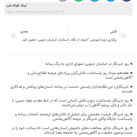
لینک کوتاه خبر:
https://khabarvahonar.ir/news/?p=53026
قبلی
بعدی
برگزاری دوره آموزشی “اعتیاد از نگاه دوربین” ویژه اصحاب رسانه
استاندار خراسان جنوبی: حضور بانوان در مسایل توسعه‌ای تسهیل می‌شود
روز خبرنگار در خراسان جنوبی؛ شورای اداری به رنگ رسانه
هفدهم مرداد روز پاسداشت تلاش‌گران بی‌ادعای عرصه اطلاع‌رسانی و
آگاهی‌بخشی است
خبرنگاران، این طلایه‌داران راستین خدمت در رسانه، انسان‌های پرتلاش و فداکاری
هستند
روز خبرنگار، پاسداشت رنج و تلاش کسانی است که در خط مقدم جهاد تبیین، با
نثار جان و مال، پرچم آگاهی را بر دوش می‌کشند
روز خبرنگار، فرصت مغتنمی برای تجلیل از تلاش‌های ارزشمند اصحاب رسانه و
پاسداشت جایگاه والای خبرنگار در عرصه آگاهی‌بخشی
روز خبرنگار، یادآور مجاهدت‌های خاموش انسان‌هایی است که رسالت خود را در
جست‌وجوی حقیقت و آگاهی‌بخشی به جامعه معنا کرده‌اند