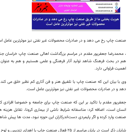
صنعت چاپ رخ می دهد و در صادرات محصولات غیر نفتی نیز موثرترین عامل ا
، محمدرضا جعفرپور مقدم در مراسم بزرگداشت اهالی صنعت چاپ خراسان جنو
هم در بحث فرهنگ شاهد تولید آثار فرهنگی و علمی هستیم و هم به عنوان
اهمیت فراوانی دارد.
وی با بیان این که صنعت چاپ با تلفیق هنر و فن آثاری کم نظیر خلق می کند
دهد و در صادرات محصولات غیر نفتی نیز موثرترین عامل است.
جعفرپور مقدم با تاکید بر این که صنعت چاپ برای جامعه و خصوصا افرادی که
انسان است، اضافه کرد: متاسفانه شرایط ناشی از بیماری کرونا، تقابل هزینه 
صنعت وارد کرده و اگر پایمردی دست‌اندرکاران این حوزه نبود، مدت ها پیش 
شایان ذکر است در پایان مراسم از 25 فعال صنعت چاپ با اهدای تندیس و لوح سپاس، تقدیر بعمل آمد.