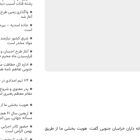
رشته قنات آسیب دید
واگذاری زمین طرح
آغاز شد
جاده اسدیه – بیرجن
است
شرق کشور نیازمند ت
مواد مخدر است
آغاز طرح احسان و 
فرارسیدن ماه محرم د
اداره کل حفاظت م
جنوبی تفاهم نامه هم
74 تیم امدادی در خراسان جنوبی آماده باش هستند
پدر معنوی و شروع 
مقام معظم رهبری ا
هویت بخشی ما از
اربعین
مسأله جهانی، بین ال
حضور کادر اجرایی 
انه داران خراسان جنوبی گفت: هویت بخشی ما از طریق
بهمن الزامی است
یک قدم تا وضعیت ق