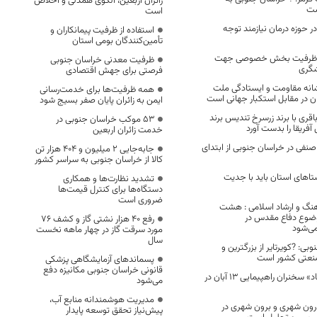
زائران اربعین، الگوی همدلی و اخلاص
شت
است
 حوزه درمان نیازمند توجه
استفاده از ظرفیت پیمانکاران و
تأمین‌کنندگان بومی استان
ه و ظرفیت بخش خصوصی جهت
ظرفیت معدنی خراسان جنوبی
شگری
فرصتی برای جهش اقتصادی
انه مقاومت و ایستادگی ملت
همه ظرفیت‌ها برای خدمت‌رسانی
ن در مقابل استکبار جهانی است
ایمن به زائران پایان صفر بسیج شود
قری با برند زرسرخ تندیس برند
53 موکب خراسان جنوبی در
 آفریقا را بدست آورد
خدمت زائران اربعین
ف صنفی در خراسان جنوبی از ابتدای
جابه‌جایی 2 میلیون و 404 هزار تن
کالا از خراسان جنوبی به سراسر کشور
تاهای استان باید با جدیت
تشدید نظارت‌ها و همکاری
دستگاه‌ها برای کنترل قیمت‌ها
ضروری است
نگ و ارشاد اسلامی : هشت
ضوع دفاع مقدس در
رفع 40 هزار نشتی گاز و کشف 76
می‌شود
مورد سرقت گاز در چهار ماهه نخست
سال
بی: ?کویرتایر از بزرگترین و
نعتی کشور است
پسماندهای آزمایشگاهی پزشکی
قانونی خراسان جنوبی مکانیزه دفع
«وزیر فرهنگ و ارشاد» سخنران راهپیمایی 13 آبان در
می‌شود
مدیریت هوشمندانه منابع آب،
رون شهری و برون شهری در
پیش‌نیاز تحقق توسعه پایدار