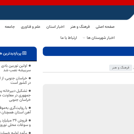
صفحه اصلی
فرهنگ و هنر
اخبار استان
علم و فناوری
جامعه
اخبار شهرستان ها
ارتباط با ما
پربازدیدترین ه
اولین توربین بادی ن
,
فرهنگ و هنر
سربیشه نصب شد
خراسان جنوبی، از
در کشور است
تشکیل دبیرخانه پ
جمهوری در معاونت هم
خراسان جنوبی
با روایت‌گری به‌موقع
آهن استان همچنان 
فروش 36 می
و سوغات محلی نورو