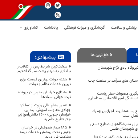
پزشکی و سلامت
گردشگری و میراث فرهنگی
یادداشت
کشاورزی
ا
داغ ترین ها
پیشنهادی:
سخت‌ترین شرایط پس از انقلاب را
یروگاه بادی دُرُح شهرستان
با اتکای به مردم پشت سر گذاشتیم
هفته دولت بهترین فرصت برای
 استان های سرآمد در صنعت چاپ
تبیین خدمات نظام و دولت
یشتازی خراسان جنوبی در پرونده
یگیری مصوبات سفر ریاست
ثبت جهانی آسبادها
اهنگی امور اقتصادی استانداری
تقدیر مقام عالی وزارت از عملکرد
جهادی معاونت آموزش ابتدایی
 رسانه‌ها روند اجرای پروژه راه
خراسان جنوبی/ ۴۶۰۰ دانش‌آموز زیر
فعال است
چتر «طرح حامی»
لیارد ریالی نمایشگاههای صنایع دستی
۱۸۵ بیمار هموفیلی در خراسان
زی شهرستان طبس
جنوبی تحت پوشش خدمات بیمه
سلامت قرار دارند
برآورد اولیه خسارت سیل به بخش کشاورزی/ ۱۰۱