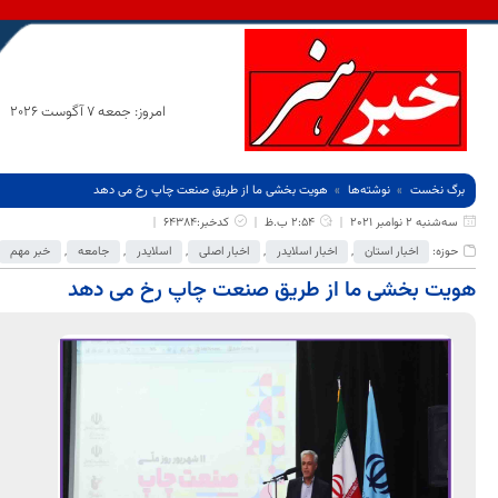
امروز: جمعه 7 آگوست 2026
برگ نخست
نوشته‌ها
هویت بخشی ما از طریق صنعت چاپ رخ می دهد
سه‌شنبه 2 نوامبر 2021
2:54 ب.ظ
کدخبر:64384
حوزه:
اخبار استان
,
اخبار اسلایدر
,
اخبار اصلی
,
اسلایدر
,
جامعه
,
خبر مهم
هویت بخشی ما از طریق صنعت چاپ رخ می دهد