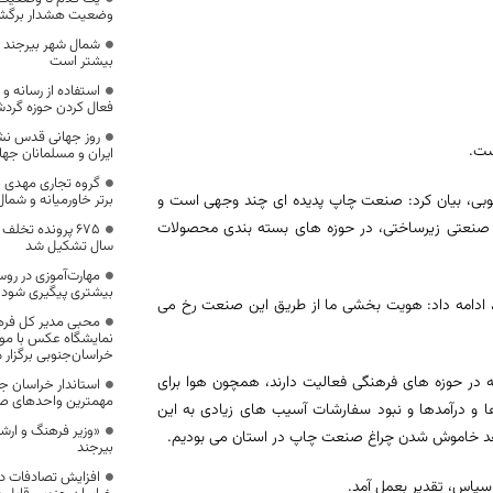
وضعیت هشدار برگ
شمال شهر بیرجند در
بیشتر است
استفاده از رسان
فعال کردن حوزه گرد
روز جهانی قدس نش
ست.
ایران و مسلمانان جها
گروه تجاری مهدی با
بی، بیان کرد: صنعت چاپ پدیده ای چند وجهی است و
برتر خاورمیانه و شمال
 صنعتی زیرساختی، در حوزه های بسته بندی محصولات
۶۷۵ پرونده تخل
سال تشکیل شد
مهارت‌آموزی در روس
بیشتری پیگیری شود
، ادامه داد: هویت بخشی ما از طریق این صنعت رخ می
محبی مدیر کل فره
نمایشگاه عکس با مو
خراسان‌جنوبی برگزار 
 در حوزه های فرهنگی فعالیت دارند، همچون هوا برای
استاندار خراسان جنو
مهمترین واحدهای ص
ها و درآمدها و نبود سفارشات آسیب های زیادی به این
شاهد خاموش شدن چراغ صنعت چاپ در استان می بودیم.
بیرجند
افزایش تصادفات د