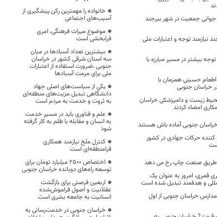
ند
خانواده را مهمترین رکن پیشگیری از
آسیب‌های اجتماعی
 جوانی جمعیت در شهر بیرجند
موضوع میراث فرهنگی، امری
فرابخشی است
د نیازمند توجه و اعتبارات ملی
بیشترین تعداد آسبادها در میان
سه استان شرقی کشور در خراسان
وجه بیشتر در مسیر مبارزه با
جنوبی ،ضرورت استفاده از اعتبارات
ملی برای مرمت آسبادها
اطعام حسینی همزمان با
یکی از سیاست‌های اصلی جهاد
ر خراسان جنوبی
دانشگاهی تبدیل مزیت‌های منطقه‌ای
حیط زیست و دامپزشکی خراسان
به ثروت و خدمت به مردم است
کاری امضاء کردند
علم و فناوری باید در مسیر خدمت
به انسان و مقابله با ظلم به کار گرفته
شود
کننده حرکات جهادی در کشور
کنترل ملخ نیازمند همکاری
ست
فرامنطقه‌ای است
اختصاص 2500 میلیارد تومان برای
 طریق صنعت چاپ رخ می دهد
توسعه راه‌های دوبانده خراسان جنوبی
 سال ۶۱ هجری قمری، امروز به عنوان یک
اربعین فرصتی برای بازگشت
مللی و هدفمند تبدیل شده است
عقلانیت و اصول فراموش‌شده
مدارس خراسان جنوبی از اول
انسانیت به جامعه بشری است
خراسان جنوبی در خدمت‌رسانی به
رمز؛ ? خراسان جنوبی به