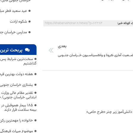
خراسان جنوبی قابل 
عید سعید فطر مبا
شکوه ارادت
 کوتاه خبر:
https://khabarvahonar.ir/news/?p=64384
مدارس خراسان جنو
بعدی
پربحث ترین 
ــعیت آماری ڪرونا و واڪسیناسـیون خــراسان جنــوبی
سخت‌ترین شرایط پس از 
گذاشتیم
هفته دولت بهترین فرص
یشتازی خراسان جنوبی د
تقدیر مقام عالی وزارت
ابتدایی خراسان جنوبی/ ۴۶۰۰ دانش‌آموز زیر چتر «طرح حامی»
۱۸۵ بیمار هموفیلی
بیمه سلامت قرار دارند
خانواده را مهمترین رک
موضوع میراث فرهنگی،