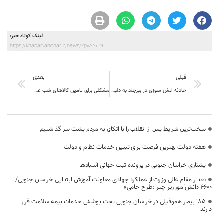
لینک کوتاه خبر:
https://khabarvahonar.ir/news/?p=54039
قبلی
بعدی
حادثه آتش سوزی در بیرجند به دلیل اتصالات برق علت
مشکلی برای تامین کالاهای شب عید در خراسان جنوبی وجود ندارد
سخت‌ترین شرایط پس از انقلاب را با اتکای به مردم پشت سر گذاشتیم
هفته دولت بهترین فرصت برای تبیین خدمات نظام و دولت
یشتازی خراسان جنوبی در پرونده ثبت جهانی آسبادها
تقدیر مقام عالی وزارت از عملکرد جهادی معاونت آموزش ابتدایی خراسان جنوبی/
۴۶۰۰ دانش‌آموز زیر چتر «طرح حامی»
۱۸۵ بیمار هموفیلی در خراسان جنوبی تحت پوشش خدمات بیمه سلامت قرار
دارند