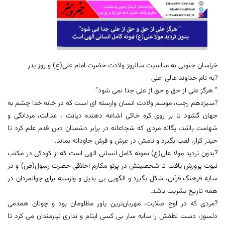
خراسان جنوبی به مناسبت سالروز ولادت حضرت امام علی(ع) و روز پدر
?به نام خداوند عالی اعلی
” هرگز علی از حق و حق از علی جدا نمی شود”
?سیزدهم رجب، موسم ولادت انسان وارسته ای است که در خانه خدا چشم به
جهان گشود تا بر روی کره خاکی اشاعه دهنده دیانت ، عدالت، مردانگی و
شهامت باشد، یگانه مردی که شجاعانه در برابر دشمنان دین قدم علم کرد تا
حیدر کرار، لقب بگیرد و نامش در عرش و فرش جاودانه بماند.
?بدون تردید مولا علی(ع) نمونه کامل انسانی الهی است که از کودکی در مکتب
نبوت پرورش یافت تا شخصیتش در پرتو مکارم اخلاقی حضرت رسول(ص) و در
سایه فرهنگ قرآنی، شکل بگیرد و الگویی بی بدیل و وارسته برای جوانمردان در
همه تاریخ بشریت باشد.
?مردی که در اوج صلابت، مهربان‌ترین یاور مظلومان بود و چونان همدمی
دلسوز، دست لطفش را سایه سار بی کسی ایتام و نداری نیازمندان می کرد تا