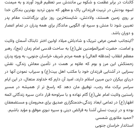
کائنات در برابر عظمت و شکوه بی مانندش سر تعظیم فرود آورند و به میمنت
اسوه بودنش در تربیت فرزندانی پاک و مطهر که بدون تردید بهترین بندگان خدا
بر روی زمین هستند، ولادتش، شایسته‌ترین روز برای بزرگداشت مقام پدر
تعیین شود تا منش و سیره او، الگویی ماندگار برای همه پدران در تمام اعصار
و دوران باشد.
?اینجانب ضمن عرض تبریک و شادباش میلاد اولین اختر تابناک آسمان ولایت
و امامت، حضرت امیرالمؤمنین علی(ع) به ساحت قدسی امام زمان (عج)، رهبر
معظم انقلاب (مدظله العالی) و همه مردم شریف خراسان جنوبی، به ویژه پدران
زحمتکش این مرز و بوم که علاوه بر همت در تأمین معاش زندگی، نقش
بسزایی در آشنایی فرزندان خود با مکتب اهل بیت(ع) و سیراب نمودن آنها در
دریای بیکران دین مبین اسلام دارند، امید آن دارم که خداوند متعال، در این ایام
سراسر برکت ماه رجب، توفیق مان دهد که راسخ تر از همیشه در مسیر
راستین ولایت امام علی(ع) گام نهاده و با سرلوحه قرار دادن سیره زندگانی ائمه
اطهار(ع) در تمامی ابعاد زندگی،خدمتگزاری صدیق برای محرومان و مستضعفان
بوده و در تربیت نسلی آشنا به فرائض دینی و سیره نبوی موفق و مؤید باشیم.
?حمید ملانوری شمسی
استاندار خراسان جنوبی