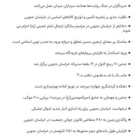
خبرنگاران در جنگ روایت‌ها همانند سرداران میدان عمل می‌کنند
نظارت جدی بر زنجیره تأمین و توزیع کالاهای اساسی در خراسان جنوبی
۱۵۰۰نفر از خراسان جنوبی در مراسم سالگرد ارتحال امام خمینی (ره) اعزام می
شوند
مناسک پر معنای اربعین مسیر تحقق و دروازه ورود به تمدن نوین اسلامی است
ورود استاندار به افزایش پروازهای فرودگاه بیرجند
جشن ۱۷ ربیع الاول در ۱۴ بقعه متبرکه خراسان جنوبی برگزار شد
️ماســک را ضــدعفـونی نڪنیــد !?
دهکده گردشگری چهارده بیرجند در نوروز آماده بهره‌برداری است
جشن و مهمانی به عشق امیرالمومنین(ع) در بیرجند/ برپایی ۲۰۰ موکب
درخواست خراسان جنوبی برای راه اندازی انبار جدید اموال تملیکی
واگذاری زمین به ۳۸۰ متقاضی قانون جوانی جمعیت در خراسان جنوبی
افزایش طول باند‌های دوم محور‌ها به ۷۵۱ کیلومتر در خراسان جنوبی