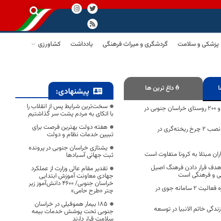
پزشکی و سلامت
گردشگری و میراث فرهنگی
یادداشت
کشاورزی
ا
داغ ترین ها
پیشنهادی:
سخت‌ترین شرایط پس از انقلاب را
گازرسانی به ۴ شهر و ۲۰۰ روستای خراسان جنوبی در
با اتکای به مردم پشت سر گذاشتیم
هفته دولت بهترین فرصت برای
موافقت ایمیدرو با نصب ۲ چرخ ریخته‌گری در
تبیین خدمات نظام و دولت
یشتازی خراسان جنوبی در پرونده
اران مبتلا به کرونا متفاوت است
ثبت جهانی آسبادها
دف قرار دادن فرهنگ اصیل
تقدیر مقام عالی وزارت از عملکرد
نی و فرهنگی است
جهادی معاونت آموزش ابتدایی
خراسان جنوبی/ ۴۶۰۰ دانش‌آموز زیر
هشدار نارنجی درباره فعالیت ۲ سامانه جوی در
چتر «طرح حامی»
۱۸۵ بیمار هموفیلی در خراسان
ندگی خاتم الانبیا در توسعه
جنوبی تحت پوشش خدمات بیمه
سلامت قرار دارند