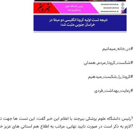
#در_خانه_میمانیم
#شکست_کرونا_مردم_همدلی
#کرونا_را_شکست_میدهیم
#رعایت_بهداشت_فردی
?رئیس دانشگاه علوم پزشکی بیرجند با اعلام این خبر گفت: این تست ها جهت تایی
?لازم به ذکر است در صورت تایید نهایی، مراتب به اطلاع هم استانی های عزیز خ