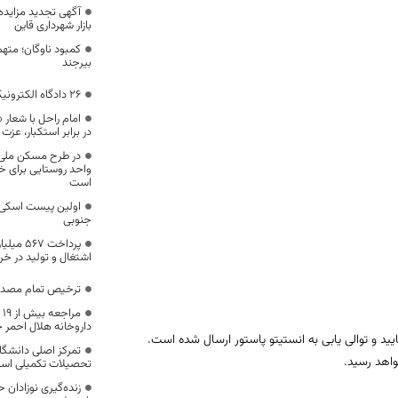
آگهی تجدید مزایده 
بازار شهرداری قاین
کمبود ناوگان؛ مته
بیرجند
۲۶ دادگاه الکترونیکی در خراسان جنوبی برگزار شد
امام راحل با شعار «
در برابر استکبار، عزت ر
واحد روستایی برای خ
است
اولین پیست اسکی 
جنوبی
اشتغال و تولید در خ
ترخیص تمام مصدوم
م
داروخانه هلال احمر 
د و توالی یابی به انستیتو پاستور ارسال شده است.
تمرکز اصلی دانشگا
واهد رسید.
تحصیلات تکمیلی اس
زنده‌گیری نوزادان