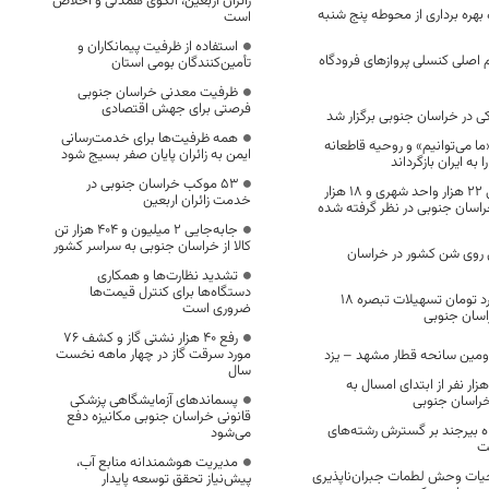
زائران اربعین، الگوی همدلی و اخلاص
بهره برداری از محوطه پنج شنبه
است
استفاده از ظرفیت پیمانکاران و
م اصلی کنسلی پروازهای فرودگاه
تأمین‌کنندگان بومی استان
ظرفیت معدنی خراسان جنوبی
فرصتی برای جهش اقتصادی
همه ظرفیت‌ها برای خدمت‌رسانی
ما می‌توانیم» و روحیه قاطعانه
ایمن به زائران پایان صفر بسیج شود
ا به ایران بازگرداند
53 موکب خراسان جنوبی در
در طرح مسکن ملی ۲۲ هزار واحد شهری و ۱۸ هزار
خدمت زائران اربعین
راسان جنوبی در نظر گرفته شده
جابه‌جایی 2 میلیون و 404 هزار تن
کالا از خراسان جنوبی به سراسر کشور
روی شن کشور در خراسان
تشدید نظارت‌ها و همکاری
دستگاه‌ها برای کنترل قیمت‌ها
پرداخت ۵۶۷ میلیارد تومان تسهیلات تبصره ۱۸
ضروری است
راسان جنوبی
رفع 40 هزار نشتی گاز و کشف 76
مورد سرقت گاز در چهار ماهه نخست
ین سانحه قطار مشهد – یزد
سال
راجعه بیش از ۱۹ هزار نفر از ابتدای امسال به
پسماندهای آزمایشگاهی پزشکی
خراسان جنوبی
قانونی خراسان جنوبی مکانیزه دفع
ه بیرجند بر گسترش رشته‌های
می‌شود
ت
مدیریت هوشمندانه منابع آب،
 حیات وحش لطمات جبران‌ناپذیری
پیش‌نیاز تحقق توسعه پایدار