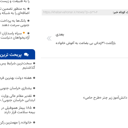
را به طبیعت و زیست‌ب
به منظور تضمین تا
 کوتاه خبر:
https://khabarvahonar.ir/news/?p=53904
اضافه‌ای را به شبکه و
بانک‌ها به پرداخ
جنوبی سرعت دهند
سپاه پاسداران ا
بعدی
آزادیخواهان دنیاست
بازگشت ۳۱زندانی بی بضاعت به آغوش خانواده
پربحث ترین 
سخت‌ترین شرایط پس از 
گذاشتیم
هفته دولت بهترین فرص
یشتازی خراسان جنوبی د
تقدیر مقام عالی وزارت
ابتدایی خراسان جنوبی/ ۴۶۰۰ دانش‌آموز زیر چتر «طرح حامی»
۱۸۵ بیمار هموفیلی
بیمه سلامت قرار دارند
خانواده را مهمترین رک