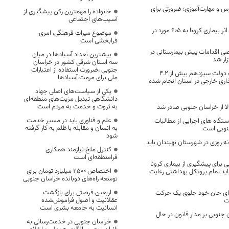
و مهارت‌آموزی؛ ضرورتی برای
خانواده را مهمترین رکن پیشگیری از
آسیب‌های اجتماعی
تعداد فوتی های در اثر بیماری کرونا به 605 مورد در
موضوع میراث فرهنگی، امری
فرابخشی است
ی اقدامات پیش بیمارستانی در
بیشترین تعداد آسبادها در میان
ار شد
سه استان شرقی کشور در خراسان
جنوبی ،ضرورت استفاده از اعتبارات
در یک سال فعالیت دولت سیزدهم بیش از ۴.۲
ملی برای مرمت آسبادها
ذاری خارجی در استان انجام شده
یکی از سیاست‌های اصلی جهاد
دانشگاهی تبدیل مزیت‌های منطقه‌ای
به ثروت و خدمت به مردم است
علم و فناوری باید در مسیر خدمت
تگاه های اجرایی از مطالبات
به انسان و مقابله با ظلم به کار گرفته
نوبی است
شود
 روزی در شهرستان نهبندان باید
کنترل ملخ نیازمند همکاری
فرامنطقه‌ای است
 برای پیشگیری از بیماری کرونا
اختصاص 2500 میلیارد تومان برای
د تمام پروتکل بهداشتی رعایت
توسعه راه‌های دوبانده خراسان جنوبی
اربعین فرصتی برای بازگشت
ای جان خود جلوی یک حرکت
عقلانیت و اصول فراموش‌شده
ت
انسانیت به جامعه بشری است
 جنوبی بر مدار قانون در حال
خراسان جنوبی در خدمت‌رسانی به