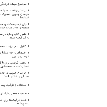
موضوع میراث فرهنگی،
بیشترین تعداد آسبادها
خراسان جنوبی ،ضرورت است
آسبادها
یکی از سیاست‌های اصل
منطقه‌ای به ثروت و خد
علم و فناوری باید در م
به کار گرفته شود
کنترل ملخ نیازمند همک
اختصاص 500
خراسان جنوبی
اربعین فرصتی برای با
انسانیت به جامعه بشری
خراسان جنوبی در خدمت‌
همدلی و اخلاص است
استفاده از ظرفیت پیمان
ظرفیت معدنی خراسان 
همه ظرفیت‌ها برای خدم
بسیج شود