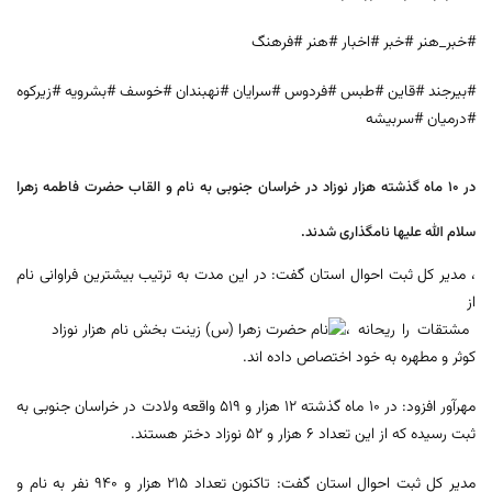
#خبر_هنر #خبر #اخبار #هنر #فرهنگ
#بیرجند #قاین #طبس #فردوس #سرایان #نهبندان #خوسف #بشرویه #زیرکوه
#درمیان #سربیشه
در ۱۰ ماه گذشته هزار نوزاد در خراسان جنوبی به نام و القاب حضرت فاطمه زهرا
سلام الله علیها نامگذاری شدند.
، مدیر کل ثبت احوال استان گفت: در این مدت به ترتیب بیشترین فراوانی نام
از
مشتقات را ریحانه ،
کوثر و مطهره به خود اختصاص داده اند.
مهرآور افزود: در ۱۰ ماه گذشته ۱۲ هزار و ۵۱۹ واقعه ولادت در خراسان جنوبی به
ثبت رسیده که از این تعداد ۶ هزار و ۵۲ نوزاد دختر هستند.
مدیر کل ثبت احوال استان گفت: تاکنون تعداد ۲۱۵ هزار و ۹۴۰ نفر به نام و