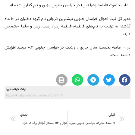
القاب حضرت فاطمه زهرا (س) در خراسان جنوبی مزین و نام گذاری شده اند.
مدیر کل ثبت احوال خراسان جنوبی بیشترین فراوانی نام گروه دختران در ۱۰ ماه
گذشته به ترتیب به نام‌های فاطمه، فاطمه زهرا، زینب، زهرا و حلما اختصاص
دارد.
در ۱۰ ماهه نخست سال جاری ، ولادت در خراسان جنوبی ۰.۲ درصد افزایش
داشته است.
لینک کوتاه خبر:
https://khabarvahonar.ir/news/?p=67372
قبلی
بعدی
۱۹ بقعه متبرکه خراسان جنوبی میزبان جشن میلاد حضرت زهرا (س)
هزار و ۱۱۴ مسافر گرفتار برف در خراسان جنوبی اسکان داده شدند