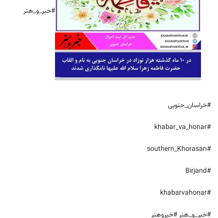
#خبر_و_هنر
#خراسان_جنوبی
#khabar_va_honar
#southern_Khorasan
#Birjand
#khabarvahonar
#خبر_و_هنر #خبروهنر